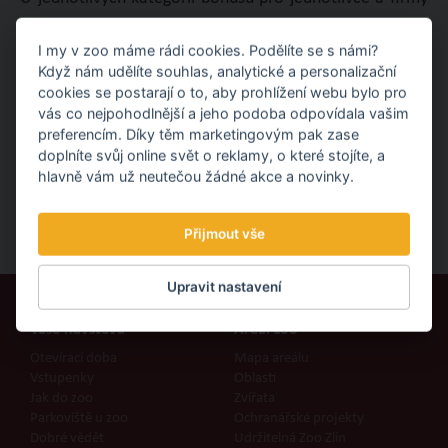
(dle výše věnované částky) je již uvedeno, kolik
I my v zoo máme rádi cookies. Podělíte se s námi?
zvýhodněných vstupenek ve výši 20 Kč obdržíte za
Když nám udělíte souhlas, analytické a personalizační
věnování konkrétního sponzorského daru.
cookies se postarají o to, aby prohlížení webu bylo pro
vás co nejpohodlnější a jeho podoba odpovídala vašim
Věříme, že tuto změnu pochopíte a zachováte nám i
preferencím. Díky těm marketingovým pak zase
doplníte svůj online svět o reklamy, o které stojíte, a
nadále svou přízeň.
hlavně vám už neutečou žádné akce a novinky.
Přijmout vše
Upravit nastavení
Vaše návštěva
Areál zoo
Otevírací doba
Mapa areálu
Vstupenky
Oblasti
Jak do zoo
Zvířata
Parkoviště u zoo
Ochranářské projekty
Dobré vědět
Udržitelná Zoo Zlín