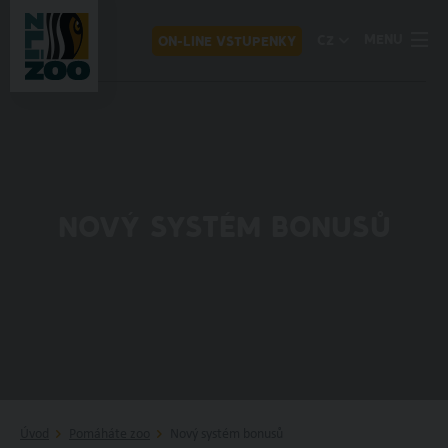
MENU
CZ
ON-LINE VSTUPENKY
NOVÝ SYSTÉM BONUSŮ
Úvod
Pomáháte zoo
Nový systém bonusů