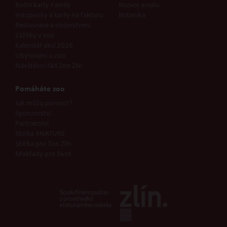
Roční karty Family
Rozvoj areálu
Vstupenky a karty na fakturu
Botanika
Restaurace a občerstvení
Zážitky v zoo
Kalendář akcí 2026
Ubytování u zoo
Návštěvní řád Zoo Zlín
Pomáháte zoo
Jak můžu pomoct?
Sponzorství
Partnerství
Sbírka 4NATURE
Sbírka pro Zoo Zlín
Mokřady pro život