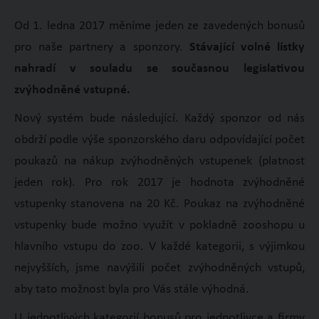
Od 1. ledna 2017 měníme jeden ze zavedených bonusů
pro naše partnery a sponzory.
Stávající volné lístky
nahradí v souladu se současnou legislativou
zvýhodněné vstupné.
Nový systém bude následující. Každý sponzor od nás
obdrží podle výše sponzorského daru odpovídající počet
poukazů na nákup zvýhodněných vstupenek (platnost
jeden rok). Pro rok 2017 je hodnota zvýhodněné
vstupenky stanovena na 20 Kč. Poukaz na zvýhodněné
vstupenky bude možno využít v pokladně zooshopu u
hlavního vstupu do zoo. V každé kategorii, s výjimkou
nejvyšších, jsme navýšili počet zvýhodněných vstupů,
aby tato možnost byla pro Vás stále výhodná.
U jednotlivých kategorií bonusů pro jednotlivce a firmy