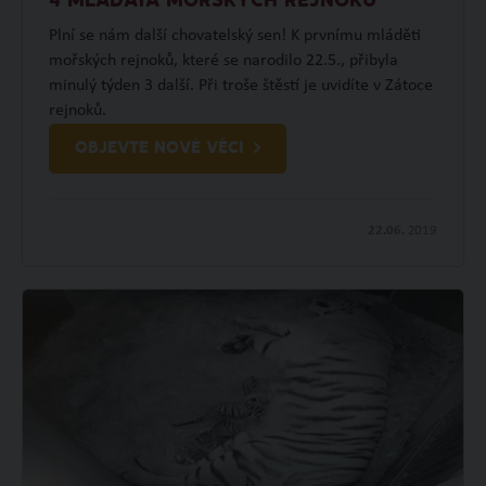
4 MLÁĎATA MOŘSKÝCH REJNOKŮ
Plní se nám další chovatelský sen! K prvnímu mláděti
mořských rejnoků, které se narodilo 22.5., přibyla
minulý týden 3 další. Při troše štěstí je uvidíte v Zátoce
rejnoků.
OBJEVTE NOVÉ VĚCI
22.06.
2019