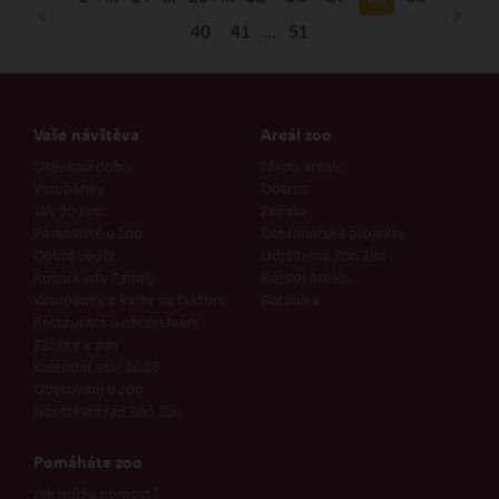
40
41
…
51
Vaše návštěva
Areál zoo
Otevírací doba
Mapa areálu
Vstupenky
Oblasti
Jak do zoo
Zvířata
Parkoviště u zoo
Ochranářské projekty
Dobré vědět
Udržitelná Zoo Zlín
Roční karty Family
Rozvoj areálu
Vstupenky a karty na fakturu
Botanika
Restaurace a občerstvení
Zážitky v zoo
Kalendář akcí 2026
Ubytování u zoo
Návštěvní řád Zoo Zlín
Pomáháte zoo
Jak můžu pomoct?