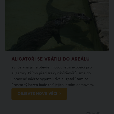
ALIGÁTOŘI SE VRÁTILI DO AREÁLU
29. června jsme otevřeli novou letní expozici pro
aligátory. Přímo před zraky návštěvníků jsme do
upravené nádrže vypustili dvě aligátoří samice.
Prostorný bazén bude teď jejich letním domovem.
OBJEVTE NOVÉ VĚCI
29.06.
2019