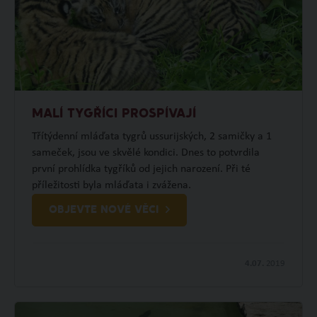
MALÍ TYGŘÍCI PROSPÍVAJÍ
Třítýdenní mláďata tygrů ussurijských, 2 samičky a 1
sameček, jsou ve skvělé kondici. Dnes to potvrdila
první prohlídka tygříků od jejich narození. Při té
příležitosti byla mláďata i zvážena.
OBJEVTE NOVÉ VĚCI
4.07.
2019