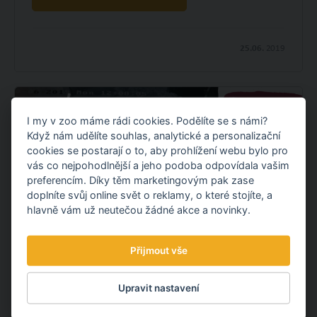
25.06.
2019
I my v zoo máme rádi cookies. Podělíte se s námi?
Když nám udělíte souhlas, analytické a personalizační
cookies se postarají o to, aby prohlížení webu bylo pro
vás co nejpohodlnější a jeho podoba odpovídala vašim
preferencím. Díky těm marketingovým pak zase
doplníte svůj online svět o reklamy, o které stojíte, a
hlavně vám už neutečou žádné akce a novinky.
Přijmout vše
ČERVNOVÝ ZOOZOOM
Upravit nastavení
V červnovém čísle našeho občasníku Vám představíme
nejcennější mláďata tygrů ussurijských v evropských