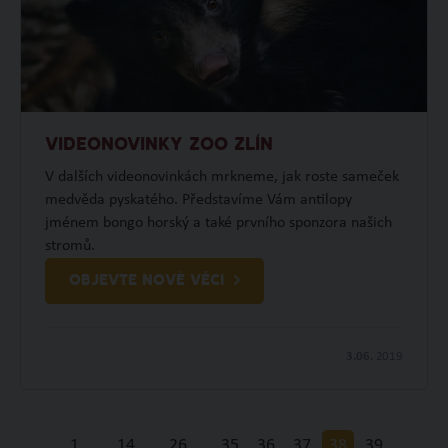
VIDEONOVINKY ZOO ZLÍN
V dalších videonovinkách mrkneme, jak roste sameček
medvěda pyskatého. Představíme Vám antilopy
jménem bongo horský a také prvního sponzora našich
stromů.
OBJEVTE NOVÉ VĚCI
3.06.
2019
1
…
14
…
26
…
35
36
37
38
39