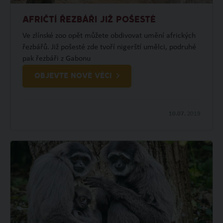
AFRIČTÍ ŘEZBÁŘI JIŽ POŠESTÉ
Ve zlínské zoo opět můžete obdivovat umění afrických
řezbářů. Již pošesté zde tvoří nigerští umělci, podruhé
pak řezbáři z Gabonu
OBJEVTE NOVÉ VĚCI
10.07.
2019