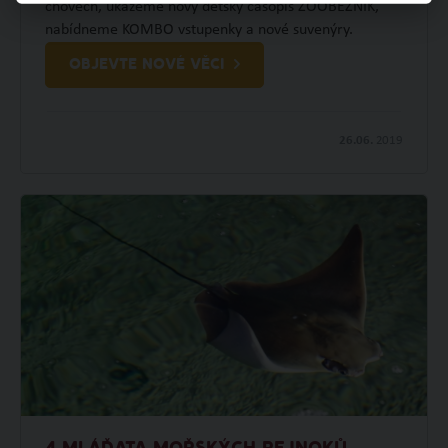
chovech, ukážeme nový dětský časopis ZOOBĚŽNÍK,
nabídneme KOMBO vstupenky a nové suvenýry.
OBJEVTE NOVÉ VĚCI
26.06.
2019