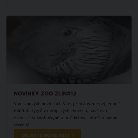
NOVINKY ZOO ZLÍN#12
V červnových novinkách Vám představíme nejcennější
mláďata tygrů v evropských chovech, návštěvu
estonské velvyslankyně a také křtiny samečka hyeny
skvrnité.
OBJEVTE NOVÉ VĚCI