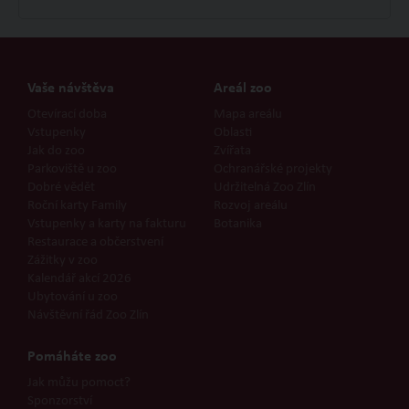
Vaše návštěva
Areál zoo
Otevírací doba
Mapa areálu
Vstupenky
Oblasti
Jak do zoo
Zvířata
Parkoviště u zoo
Ochranářské projekty
Dobré vědět
Udržitelná Zoo Zlín
Roční karty Family
Rozvoj areálu
Vstupenky a karty na fakturu
Botanika
Restaurace a občerstvení
Zážitky v zoo
Kalendář akcí 2026
Ubytování u zoo
Návštěvní řád Zoo Zlín
Pomáháte zoo
Jak můžu pomoct?
Sponzorství