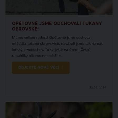
OPĚTOVNĚ JSME ODCHOVALI TUKANY
OBROVSKÉ!
Máme velkou radost! Opětovně jsme odchovali
mláďata tukanů obrovských, navázali jsme tak na náš
loňský prvoodchov. To se ještě na území České
republiky nikomu nepodařilo.
OBJEVTE NOVÉ VĚCI
22.07.
2026