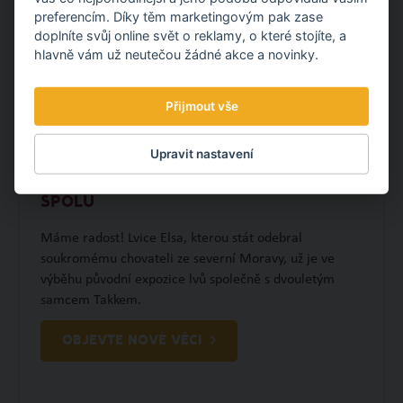
preferencím. Díky těm marketingovým pak zase
doplníte svůj online svět o reklamy, o které stojíte, a
hlavně vám už neutečou žádné akce a novinky.
Přijmout vše
Upravit nastavení
LVICE ELSA A LEV TAKKO JSOU UŽ
SPOLU
Máme radost! Lvice Elsa, kterou stát odebral
soukromému chovateli ze severní Moravy, už je ve
výběhu původní expozice lvů společně s dvouletým
samcem Takkem.
OBJEVTE NOVÉ VĚCI