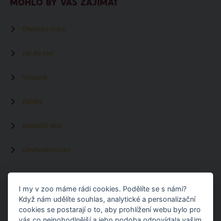
MOHLO BY VÁS ZAJÍMAT
Otevírací doba
Jak do zoo
Vstupné
Zážitky
Kalendář akcí
Ubytování u zoo
ČTĚTE TAKÉ
I my v zoo máme rádi cookies. Podělíte se s námi?
Když nám udělíte souhlas, analytické a personalizační
cookies se postarají o to, aby prohlížení webu bylo pro
vás co nejpohodlnější a jeho podoba odpovídala vašim