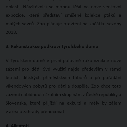
oblasti. Návštěvníci se mohou těšit na nové venkovní
expozice, které představí smíšené kolekce ptáků a
malých savců. Zoo plánuje otevření na začátku sezóny
2018.
3. Rekonstrukce podkroví Tyrolského domu
V Tyrolském domě v první polovině roku vznikne nové
zázemí pro děti. Své využití najde především v rámci
letních dětských příměstských táborů a při pořádání
víkendových pobytů pro děti a dospělé. Zoo chce toto
zázemí nabídnout i školním skupinám z České republiky a
Slovenska, které přijíždí na exkurzi a měly by zájem
v areálu zahrady přenocovat.
4. Aligátoři