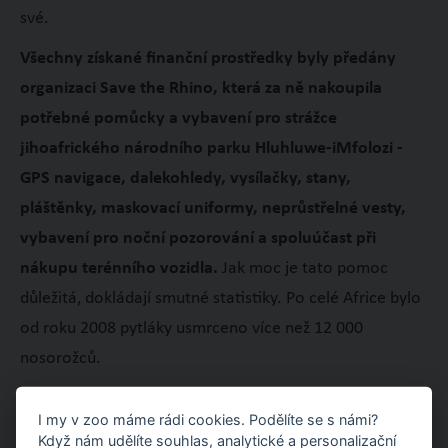
své.
Všechny získané finanční prostředky byly předány
organizaci Save the Rhino, která za ně nakoupila
potřebné pomůcky a vybavení pro strážce
jihoafrického národního parku Hluhluwe-iMfolozi -
GPS navigace, dalekohledy, vysílačky, stany,
pláštěnky, maskovací uniformy, neprůstřelné vesty,
vybavení pro noční pozorování a spoluúčast při
nákupu terénního vozidla.
Jak moc je tato pomoc
důležitá, dokládají smutné statistiky. Po celé Africe bylo
od roku 2008 pytláky usmrceno více než 12 000
nosorožců.
Všem, kteří přispěli do nosorožčí pokladničky, velmi
I my v zoo máme rádi cookies. Podělíte se s námi?
děkujeme!
Když nám udělíte souhlas, analytické a personalizační