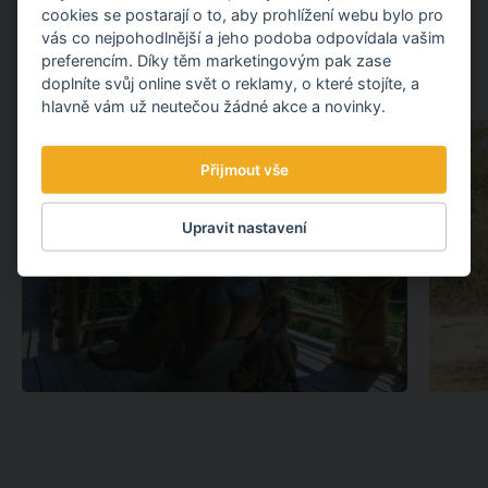
cookies se postarají o to, aby prohlížení webu bylo pro
Fotografie pro ZOO Zlín poskytl pan Dirk Swart.
vás co nejpohodlnější a jeho podoba odpovídala vašim
GALERIE
preferencím. Díky těm marketingovým pak zase
doplníte svůj online svět o reklamy, o které stojíte, a
hlavně vám už neutečou žádné akce a novinky.
Přijmout vše
Upravit nastavení