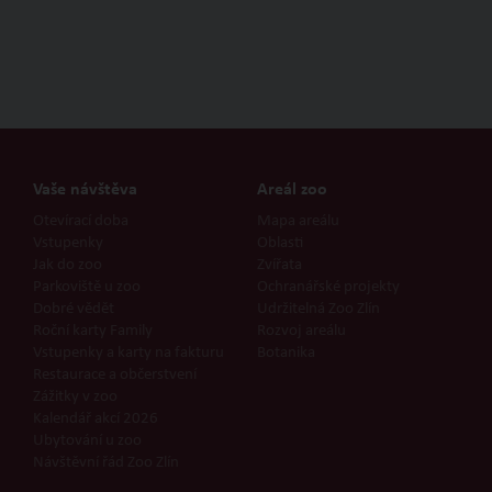
Vaše návštěva
Areál zoo
Otevírací doba
Mapa areálu
Vstupenky
Oblasti
Jak do zoo
Zvířata
Parkoviště u zoo
Ochranářské projekty
Dobré vědět
Udržitelná Zoo Zlín
Roční karty Family
Rozvoj areálu
Vstupenky a karty na fakturu
Botanika
Restaurace a občerstvení
Zážitky v zoo
Kalendář akcí 2026
Ubytování u zoo
Návštěvní řád Zoo Zlín