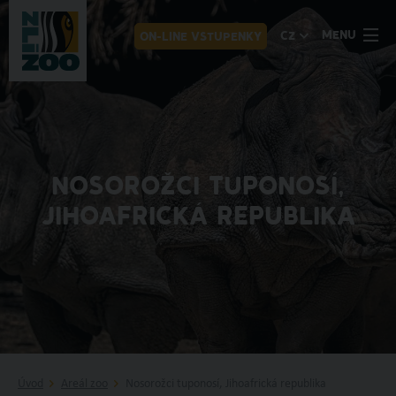
MENU
CZ
ON-LINE VSTUPENKY
NOSOROŽCI TUPONOSÍ,
JIHOAFRICKÁ REPUBLIKA
Úvod
Areál zoo
Nosorožci tuponosí, Jihoafrická republika