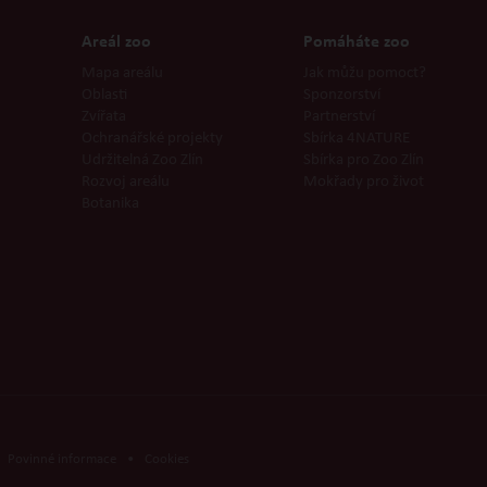
Areál zoo
Pomáháte zoo
Mapa areálu
Jak můžu pomoct?
Oblasti
Sponzorství
Zvířata
Partnerství
Ochranářské projekty
Sbírka 4NATURE
Udržitelná Zoo Zlín
Sbírka pro Zoo Zlín
Rozvoj areálu
Mokřady pro život
Botanika
Povinné informace
•
Cookies