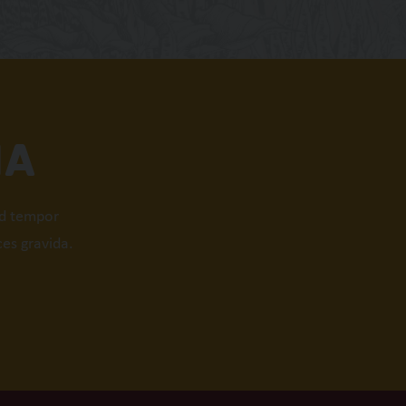
NA
od tempor
ces gravida.