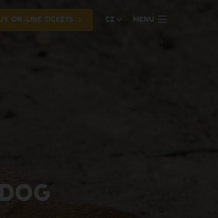
UY ON-LINE TICKETS
CZ
MENU
 DOG