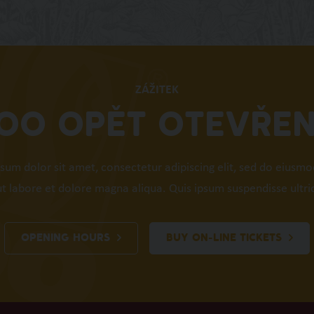
ZÁŽITEK
OO OPĚT OTEVŘE
sum dolor sit amet, consectetur adipiscing elit, sed do eiusm
ut labore et dolore magna aliqua. Quis ipsum suspendisse ultri
OPENING HOURS
BUY ON-LINE TICKETS