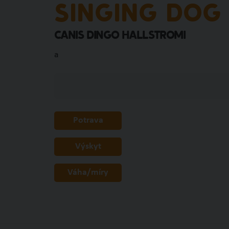
SINGING DOG
Canis dingo hallstromi
a
Potrava
Výskyt
Váha/míry