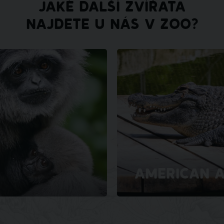
JAKÉ DALŠÍ ZVÍŘATA
NAJDETE U NÁS V ZOO?
AMERICAN A