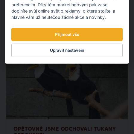
preferencím. Díky těm marketingovým pak zase
doplníte svůj online svět o reklamy, o které stojíte, a
hlavně vám už neutečou žádné akce a novinky.
Přijmout vše
MOHLO BY VÁS ZAJÍMAT
Upravit nastavení
OPĚTOVNĚ JSME ODCHOVALI TUKANY