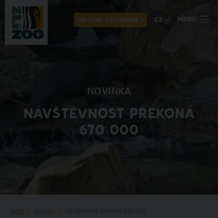
MENU
CZ
ON-LINE VSTUPENKY
NOVINKA
NÁVŠTĚVNOST PŘEKONÁ
670 000
Úvod
Novinky
Návštěvnost překoná 670 000