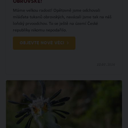
OBROVSKÉ!
Máme velkou radost! Opětovně jsme odchovali
mláďata tukanů obrovských, navázali jsme tak na náš
loňský prvoodchov. To se ještě na území České
republiky nikomu nepodařilo.
OBJEVTE NOVÉ VĚCI
22.07.
2026