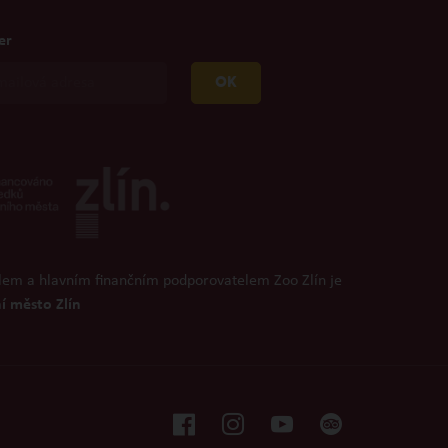
er
OK
lem a hlavním finančním podporovatelem Zoo Zlín je
í město Zlín