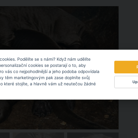
cookies. Podělíte se s námi? Když nám udělíte
personalizační cookies se postarají o to, aby
pro vás co nejpohodlnější a jeho podoba odpovídala
ky těm marketingovým pak zase doplníte svůj
Upr
 o které stojíte, a hlavně vám už neutečou žádné