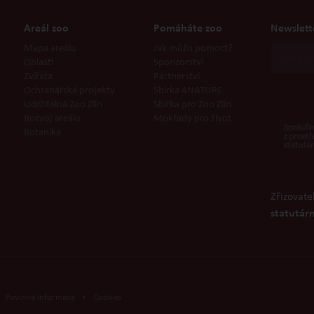
Areál zoo
Pomáháte zoo
Newslett
Mapa areálu
Jak můžu pomoct?
Oblasti
Sponzorství
Zvířata
Partnerství
Ochranářské projekty
Sbírka 4NATURE
Udržitelná Zoo Zlín
Sbírka pro Zoo Zlín
Rozvoj areálu
Mokřady pro život
Botanika
Zřizovate
statutárn
Povinné informace
•
Cookies