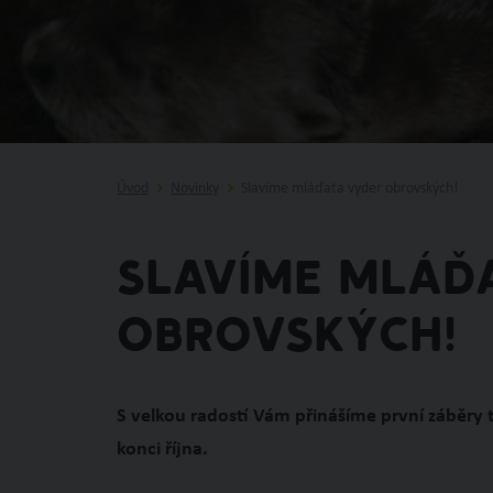
Úvod
Novinky
Slavíme mláďata vyder obrovských!
Slavíme mláď
obrovských!
S velkou radostí Vám přinášíme první záběry 
konci října.