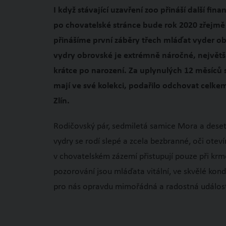
I když stávající uzavření zoo přináší další fin
po chovatelské stránce bude rok 2020 zřejmě 
přinášíme první záběry třech mláďat vyder ob
vydry obrovské je extrémně náročné, největ
krátce po narození. Za uplynulých 12 měsíců s
mají ve své kolekci, podařilo odchovat celke
Zlín.
Rodičovský pár, sedmiletá samice Mora a dese
vydry se rodí slepé a zcela bezbranné, oči otev
v chovatelském zázemí přistupují pouze při krme
pozorování jsou mláďata vitální, ve skvělé kond
pro nás opravdu mimořádná a radostná událos