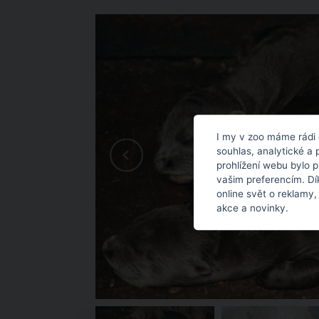
I my v zoo máme rádi 
souhlas, analytické a 
prohlížení webu bylo 
vašim preferencím. Dí
online svět o reklamy,
akce a novinky.