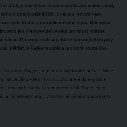
anční ztráty a návštěvníci nám v areálu zoo velmi schází,
jedním z nejúspěšnějších. S velkou radostí Vám
rovských, která se narodila na konci října. Odchovat
ším problém představuje vysoká úmrtnost mláďat
e tak ve 22 evropských zoo, které tyto největší vydry
m 16 mláďat. V České republice je chová pouze Zoo
tiletý samec Dagget, o mláďata svědomitě pečuje. Malé
írají až ve věku kolem 45 dnů. Chovatelé do expozice
ní, aby vydří rodinku co nejméně rušili. Podle jejich
ici a viditelně přibírají. V tomto náročném období je to
t!