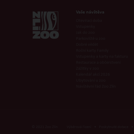
Vaše návštěva
Otevírací doba
Vstupenky
Jak do zoo
Parkoviště u zoo
Dobré vědět
Roční karty Family
Vstupenky a karty na fakturu
Restaurace a občerstvení
Zážitky v zoo
Kalendář akcí 2026
Ubytování u zoo
Návštěvní řád Zoo Zlín
© 2021 Zoo Zlín
Výběrová řízení
•
Poskytnuté dotace
•