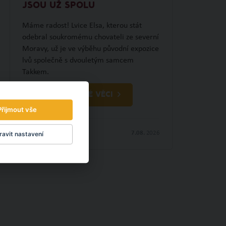
JSOU UŽ SPOLU
Máme radost! Lvice Elsa, kterou stát
odebral soukromému chovateli ze severní
Moravy, už je ve výběhu původní expozice
lvů společně s dvouletým samcem
Takkem.
OBJEVTE NOVÉ VĚCI
Přijmout vše
7.08.
2026
avit nastavení