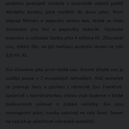
podzimu postupně vznikala v australské oblasti poblíž
dětského koutku, jsme rozdělili do dvou sekcí. První
obývají flétnáci a papoušci nestor kea, druhá se stala
domovem pro kivi a papoušky kakariki. Výstavba
expozice si vyžádala částku přes 4 miliony Kč. Zřizovatel
zoo, město Zlín, na její realizaci poskytlo dotaci ve výši
3,8 mil. Kč.
Kivi chováme jako první česká zoo. Kromě zlínské zoo je
uvidíte pouze v 7 evropských zahradách. Náš sameček
se jmenuje Gery a pochází z německé Zoo Frankfurt.
Společně s koordinátorkou chovu však budeme v blízké
budoucnosti usilovat o získání samičky. Kivi jsou
monogamní ptáci, svazky uzavírají na celý život. Sezení
na vejcích je záležitostí výhradně samečků.