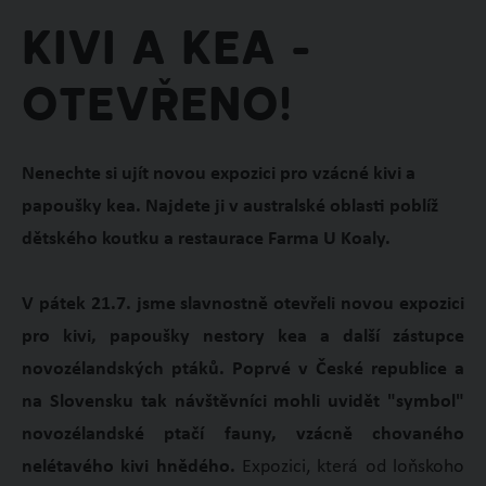
Kivi a kea -
otevřeno!
Nenechte si ujít novou expozici pro vzácné kivi a
papoušky kea. Najdete ji v australské oblasti poblíž
dětského koutku a restaurace Farma U Koaly.
V pátek 21.7. jsme slavnostně otevřeli novou expozici
pro kivi, papoušky nestory kea a další zástupce
novozélandských ptáků. Poprvé v České republice a
na Slovensku tak návštěvníci mohli uvidět "symbol"
novozélandské ptačí fauny, vzácně chovaného
nelétavého kivi hnědého.
Expozici, která od loňskoho