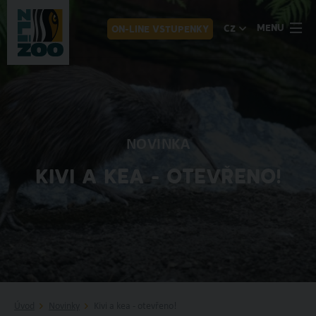
MENU
CZ
ON-LINE VSTUPENKY
NOVINKA
KIVI A KEA - OTEVŘENO!
Úvod
Novinky
Kivi a kea - otevřeno!