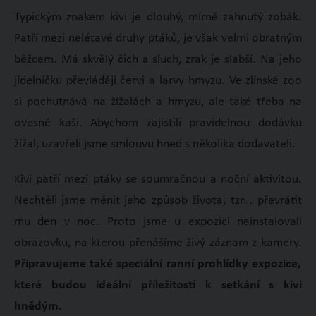
Typickým znakem kivi je dlouhý, mírně zahnutý zobák.
Patří mezi nelétavé druhy ptáků, je však velmi obratným
běžcem. Má skvělý čich a sluch, zrak je slabší. Na jeho
jídelníčku převládájí červi a larvy hmyzu. Ve zlínské zoo
si pochutnává na žížalách a hmyzu, ale také třeba na
ovesné kaši. Abychom zajistili pravidelnou dodávku
žížal, uzavřeli jsme smlouvu hned s několika dodavateli.
Kivi patří mezi ptáky se soumračnou a noční aktivitou.
Nechtěli jsme měnit jeho způsob života, tzn.. převrátit
mu den v noc. Proto jsme u expozici nainstalovali
obrazovku, na kterou přenášíme živý záznam z kamery.
Připravujeme také speciální ranní prohlídky expozice,
které budou ideální příležitostí k setkání s kivi
hnědým.