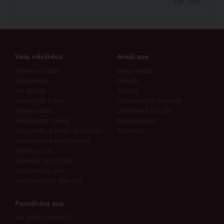
6.07.
2026
Vaše návštěva
Areál zoo
Otevírací doba
Mapa areálu
Vstupenky
Oblasti
Jak do zoo
Zvířata
Parkoviště u zoo
Ochranářské projekty
Dobré vědět
Udržitelná Zoo Zlín
Roční karty Family
Rozvoj areálu
Vstupenky a karty na fakturu
Botanika
Restaurace a občerstvení
Zážitky v zoo
Kalendář akcí 2026
Ubytování u zoo
Návštěvní řád Zoo Zlín
Pomáháte zoo
Jak můžu pomoct?