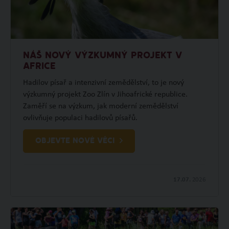
NÁŠ NOVÝ VÝZKUMNÝ PROJEKT V
AFRICE
Hadilov písař a intenzivní zemědělství, to je nový
výzkumný projekt Zoo Zlín v Jihoafrické republice.
Zaměří se na výzkum, jak moderní zemědělství
ovlivňuje populaci hadilovů písařů.
OBJEVTE NOVÉ VĚCI
17.07.
2026