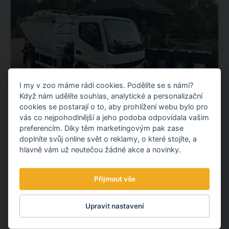
I my v zoo máme rádi cookies. Podělíte se s námi?
Když nám udělíte souhlas, analytické a personalizační
cookies se postarají o to, aby prohlížení webu bylo pro
NOVÝ ELEKTROMOBIL NA KOMUNÁLNÍ
vás co nejpohodlnější a jeho podoba odpovídala vašim
ODPAD
preferencím. Díky těm marketingovým pak zase
doplníte svůj online svět o reklamy, o které stojíte, a
Představujeme vám nový elektrický vůz pro svoz
hlavně vám už neutečou žádné akce a novinky.
komunálního odpadu. Po fotovoltaické elektrárně tak
pokračujeme dalším projektem v oblasti udržitelnosti.
Přijmout vše
OBJEVTE NOVÉ VĚCI
Upravit nastavení