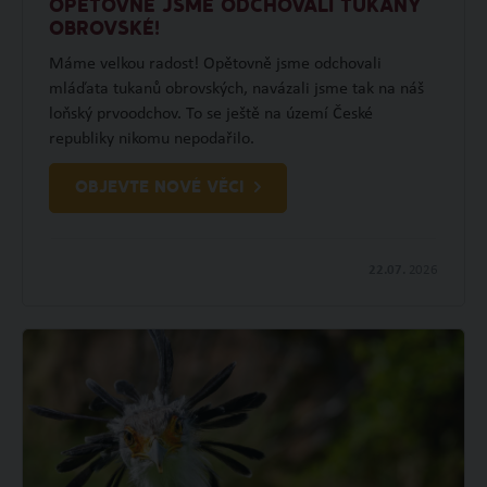
OPĚTOVNĚ JSME ODCHOVALI TUKANY
OBROVSKÉ!
Máme velkou radost! Opětovně jsme odchovali
mláďata tukanů obrovských, navázali jsme tak na náš
loňský prvoodchov. To se ještě na území České
republiky nikomu nepodařilo.
OBJEVTE NOVÉ VĚCI
22.07.
2026