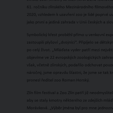
61. ročníku zlínského Mezinárodního filmového f
2020, vzhledem k uzavření zoo je lidé poprvé uv
jako první a jediná zahrada v Unii českých a sl
Symbolický křest proběhl přímo u venkovní expo
zastoupili plyšoví „dvojníci“. Připíjelo se dět
po celý život. „Mláďata vyder patří mezi nejvě
objevíme ve 22 evropských zoologických zahradá
však, včetně zlínských, podařilo odchovat pouz
náročný, jsme opravdu šťastni, že jsme se tak 
pronesl ředitel zoo Roman Horský.
Zlín film festival a Zoo Zlín patří již neodmysli
aby se staly kmotry některého ze zdejších ml
Morávková. „Výběr jména byl pro mne jednoznač