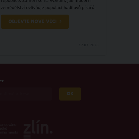
republice. Zaměří se na výzkum, jak moderní
zemědělství ovlivňuje populaci hadilovů písařů.
OBJEVTE NOVÉ VĚCI
17.07.
2026
er
OK