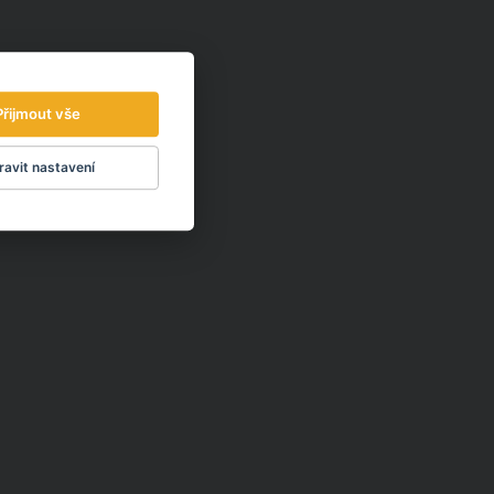
Přijmout vše
avit nastavení