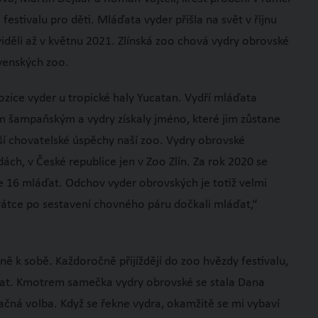
estivalu pro děti. Mláďata vyder přišla na svět v říjnu
iděli až v květnu 2021. Zlínská zoo chová vydry obrovské
ovenských zoo.
zice vyder u tropické haly Yucatan. Vydří mláďata
ským šampaňským a vydry získaly jméno, které jim zůstane
tší chovatelské úspěchy naší zoo. Vydry obrovské
ch, v České republice jen v Zoo Zlín. Za rok 2020 se
e 16 mláďat. Odchov vyder obrovských je totiž velmi
krátce po sestavení chovného páru dočkali mláďat,“
telně k sobě. Každoročně přijíždějí do zoo hvězdy festivalu,
áďat. Kmotrem samečka vydry obrovské se stala Dana
ná volba. Když se řekne vydra, okamžitě se mi vybaví