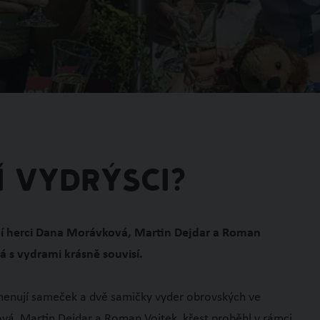
í vydrýsci?
ení herci Dana Morávková, Martin Dejdar a Roman
rá s vydrami krásně souvisí.
 jmenují sameček a dvě samičky vyder obrovských ve
ová, Martin Dejdar a Roman Vojtek, křest proběhl v rámci