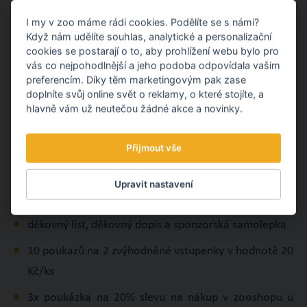
2x poukázka na 20% slevu na nákup v zooshopu u
I my v zoo máme rádi cookies. Podělíte se s námi?
hlavního vstupu do zoo
Když nám udělíte souhlas, analytické a personalizační
cookies se postarají o to, aby prohlížení webu bylo pro
pozvání na Den sponzorů (2 osoby)
vás co nejpohodlnější a jeho podoba odpovídala vašim
preferencím. Díky těm marketingovým pak zase
v rámci Dne sponzorů prohlídka chovatelského
doplníte svůj online svět o reklamy, o které stojíte, a
zázemí zoo
hlavně vám už neutečou žádné akce a novinky.
Přijmout vše
SPONZORSKÝ DAR 10 000 KČ A VÍCE
uvedení na tabuli sponzorů, webových stránkách a ve
Upravit nastavení
výroční zprávě
děkovný list, děkovný dopis a sponzorská samolepka
10 poukazů na 2 zvýhodněné vstupenky v hodnotě 20
Kč/ks
3x poukázka na 20% slevu na nákup v zooshopu u