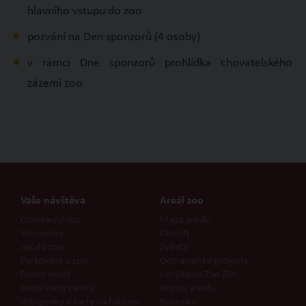
hlavního vstupu do zoo
pozvání na Den sponzorů (4 osoby)
v rámci Dne sponzorů prohlídka chovatelského
zázemí zoo
Vaše návštěva
Areál zoo
Otevírací doba
Mapa areálu
Vstupenky
Oblasti
Jak do zoo
Zvířata
Parkoviště u zoo
Ochranářské projekty
Dobré vědět
Udržitelná Zoo Zlín
Roční karty Family
Rozvoj areálu
Vstupenky a karty na fakturu
Botanika