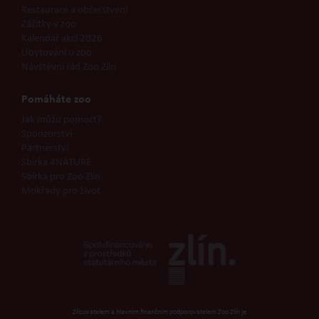
Restaurace a občerstvení
Zážitky v zoo
Kalendář akcí 2026
Ubytování u zoo
Návštěvní řád Zoo Zlín
Pomáháte zoo
Jak můžu pomoct?
Sponzorství
Partnerství
Sbírka 4NATURE
Sbírka pro Zoo Zlín
Mokřady pro život
Zřizovatelem a hlavním finančním podporovatelem Zoo Zlín je