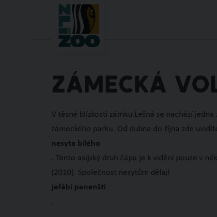
PARKOVIŠTĚ
JAK K NÁ
ZÁMECKÁ VOL
V těsné blízkosti zámku Lešná se nachází jedna
zámeckého parku. Od dubna do října zde uvidít
nesyta bílého
. Tento asijský druh čápa je k vidění pouze v ně
(2010). Společnost nesytům dělají
jeřábi panenští
.