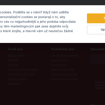
cookies. Podělíte se s námi? Když nám udělíte
personalizační cookies se postarají o to, aby
pro vás co nejpohodlnější a jeho podoba odpovídala
ky těm marketingovým pak zase doplníte svůj
Upr
 o které stojíte, a hlavně vám už neutečou žádné
Areál zoo
Pomáháte zoo
Newslett
Mapa areálu
Jak můžu pomoct?
Oblasti
Sponzorství
Zvířata
Partnerství
Ochranářské projekty
Sbírka 4NATURE
Udržitelná Zoo Zlín
Sbírka pro Zoo Zlín
Rozvoj areálu
Mokřady pro život
Botanika