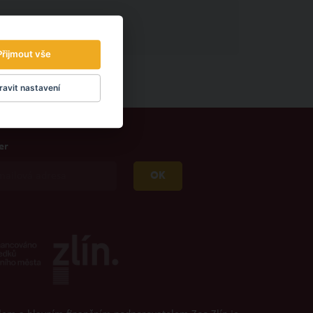
Přijmout vše
avit nastavení
er
OK