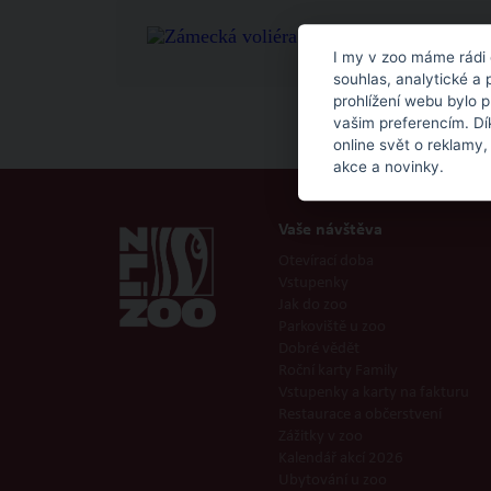
I my v zoo máme rádi 
souhlas, analytické a 
prohlížení webu bylo 
vašim preferencím. Dí
online svět o reklamy,
akce a novinky.
Vaše návštěva
Otevírací doba
Vstupenky
Jak do zoo
Parkoviště u zoo
Dobré vědět
Roční karty Family
Vstupenky a karty na fakturu
Restaurace a občerstvení
Zážitky v zoo
Kalendář akcí 2026
Ubytování u zoo