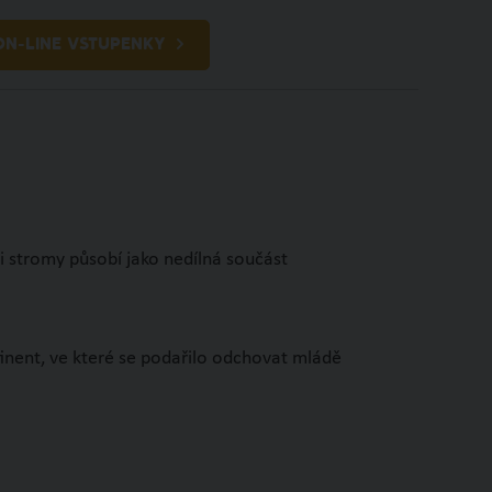
ON-LINE VSTUPENKY
CZ
MENU
i stromy působí jako nedílná součást
ontinent, ve které se podařilo odchovat mládě