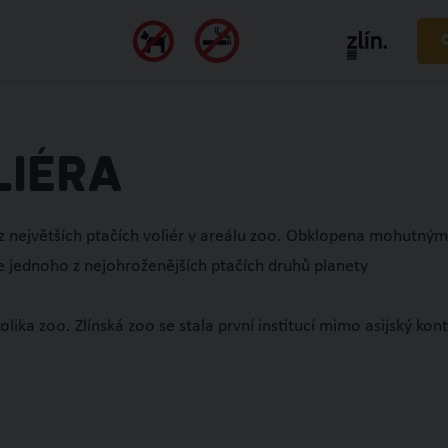
M
E-SHOP
IÉRA
 z největších ptačích voliér v areálu zoo. Obklopena mohutným
e jednoho z nejohroženějších ptačích druhů planety
kolika zoo. Zlínská zoo se stala první institucí mimo asijský k