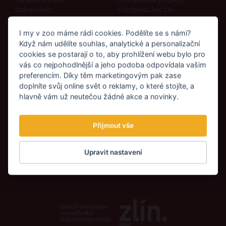
Parkoviště u zoo
Ochranářské projekty
Dobré vědět
Udržitelná Zoo Zlín
Roční karty Family
Rozvoj areálu
Vstupenky a karty na fakturu
Botanika
I my v zoo máme rádi cookies. Podělíte se s námi?
Restaurace a občerstvení
Když nám udělíte souhlas, analytické a personalizační
Zážitky v zoo
cookies se postarají o to, aby prohlížení webu bylo pro
Kalendář akcí 2026
vás co nejpohodlnější a jeho podoba odpovídala vašim
Ubytování u zoo
preferencím. Díky těm marketingovým pak zase
Návštěvní řád Zoo Zlín
doplníte svůj online svět o reklamy, o které stojíte, a
hlavně vám už neutečou žádné akce a novinky.
Pomáháte zoo
Jak můžu pomoct?
Přijmout vše
Sponzorství
Partnerství
Sbírka 4NATURE
Upravit nastavení
Sbírka pro Zoo Zlín
Mokřady pro život