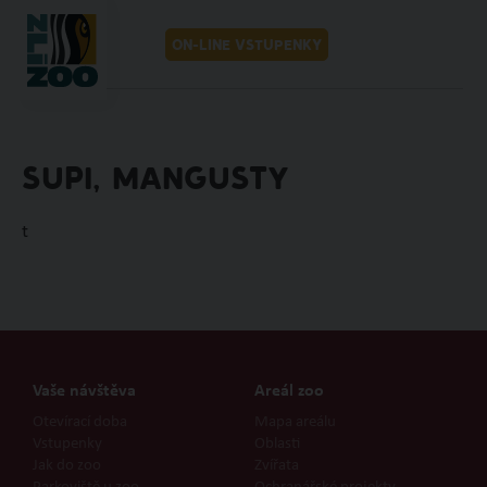
MENU
CZ
ON-LINE VSTUPENKY
SUPI, MANGUSTY
t
Vaše návštěva
Areál zoo
Otevírací doba
Mapa areálu
Vstupenky
Oblasti
Jak do zoo
Zvířata