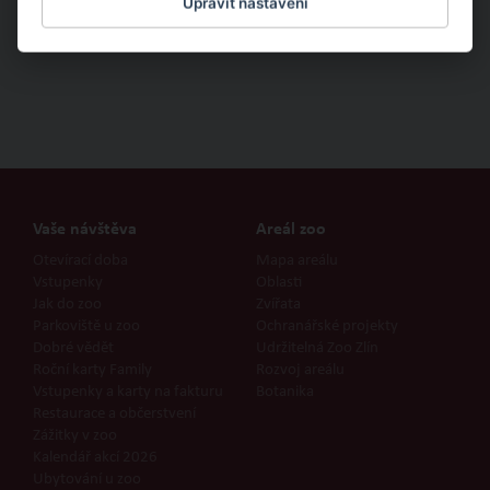
Upravit nastavení
Vaše návštěva
Areál zoo
Otevírací doba
Mapa areálu
Vstupenky
Oblasti
Jak do zoo
Zvířata
Parkoviště u zoo
Ochranářské projekty
Dobré vědět
Udržitelná Zoo Zlín
Roční karty Family
Rozvoj areálu
Vstupenky a karty na fakturu
Botanika
Restaurace a občerstvení
Zážitky v zoo
Kalendář akcí 2026
Ubytování u zoo