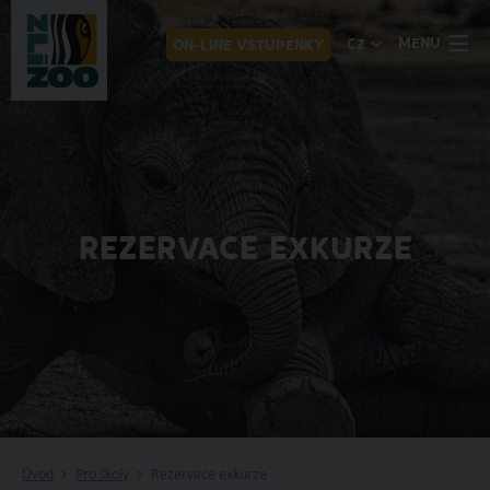
MENU
CZ
ON-LINE VSTUPENKY
REZERVACE EXKURZE
Úvod
Pro školy
Rezervace exkurze