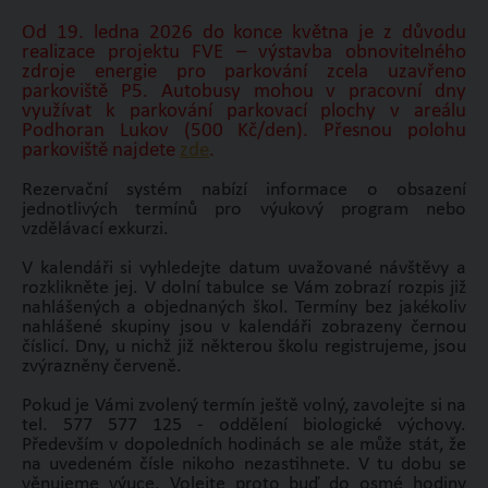
Od 19. ledna 2026 do konce května je z důvodu
realizace projektu FVE – výstavba obnovitelného
zdroje energie pro parkování zcela uzavřeno
parkoviště P5. Autobusy mohou v pracovní dny
využívat k parkování parkovací plochy v areálu
Podhoran Lukov (500 Kč/den). Přesnou polohu
parkoviště najdete
zde
.
Rezervační systém nabízí informace o obsazení
jednotlivých termínů pro výukový program nebo
vzdělávací exkurzi.
V kalendáři si vyhledejte datum uvažované návštěvy a
rozklikněte jej. V dolní tabulce se Vám zobrazí rozpis již
nahlášených a objednaných škol. Termíny bez jakékoliv
nahlášené skupiny jsou v kalendáři zobrazeny černou
číslicí. Dny, u nichž již některou školu registrujeme, jsou
zvýrazněny červeně.
Pokud je Vámi zvolený termín ještě volný, zavolejte si na
tel. 577 577 125 - oddělení biologické výchovy.
Především v dopoledních hodinách se ale může stát, že
na uvedeném čísle nikoho nezastihnete. V tu dobu se
věnujeme výuce. Volejte proto buď do osmé hodiny