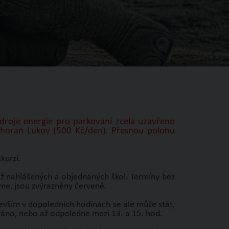
droje energie pro parkování zcela uzavřeno
dhoran Lukov (500 Kč/den). Přesnou polohu
kurzi.
již nahlášených a objednaných škol. Termíny bez
jeme, jsou zvýrazněny červeně.
edevším v dopoledních hodinách se ale může stát,
ráno, nebo až odpoledne mezi 13. a 15. hod.