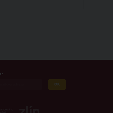
er
OK