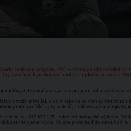
vodu realizace projektu FVE – výstavba obnovitelného z
 dny využívat k parkování parkovací plochy v areálu Po
 jednotlivých termínů pro výukový program nebo vzdělávací ex
těvy a rozklikněte jej. V dolní tabulce se Vám zobrazí rozpis 
razeny černou číslicí. Dny, u nichž již některou školu registru
ejte si na tel. 577 577 125 - oddělení biologické výchovy. Př
u dobu se věnujeme výuce. Volejte proto buď do osmé hodiny 