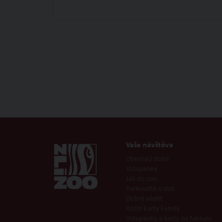
Vaše návštěva
Otevírací doba
Vstupenky
Jak do zoo
Parkoviště u zoo
Dobré vědět
Roční karty Family
Vstupenky a karty na fakturu