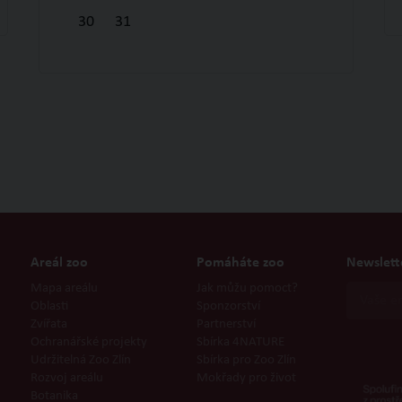
30
31
Areál zoo
Pomáháte zoo
Newslett
Mapa areálu
Jak můžu pomoct?
Oblasti
Sponzorství
Zvířata
Partnerství
Ochranářské projekty
Sbírka 4NATURE
Udržitelná Zoo Zlín
Sbírka pro Zoo Zlín
Rozvoj areálu
Mokřady pro život
Botanika