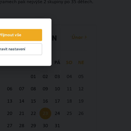
ogramech pak nejvýše 2 skupiny po 35 dětech.
Přijmout vše
Únor
Leden
avit nastavení
PO
ÚT
ST
ČT
PÁ
SO
NE
01
02
03
04
05
06
07
08
09
10
11
12
13
14
15
16
17
18
19
20
21
22
23
24
25
26
27
28
29
30
31