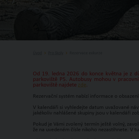
Úvod
Pro školy
Rezervace exkurze
Od 19. ledna 2026 do konce května je z dů
parkoviště P5. Autobusy mohou v pracovní
parkoviště najdete
zde
.
Rezervační systém nabízí informace o obsazení
V kalendáři si vyhledejte datum uvažované návš
jakékoliv nahlášené skupiny jsou v kalendáři zob
Pokud je Vámi zvolený termín ještě volný, zavol
že na uvedeném čísle nikoho nezastihnete. V t