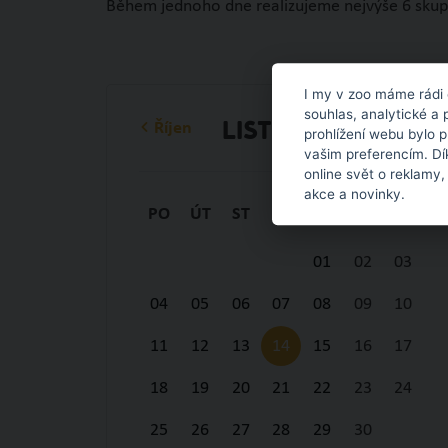
Během jednoho dne realizujeme nejvýše 6 skupin
I my v zoo máme rádi 
souhlas, analytické a 
Říjen
Listopad
prohlížení webu bylo 
vašim preferencím. Dí
online svět o reklamy,
akce a novinky.
PO
ÚT
ST
ČT
PÁ
SO
NE
01
02
03
04
05
06
07
08
09
10
11
12
13
14
15
16
17
18
19
20
21
22
23
24
25
26
27
28
29
30