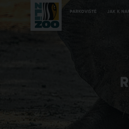
PARKOVIŠTĚ
JAK K NÁ
R