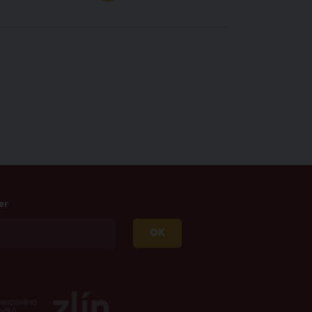
er
OK