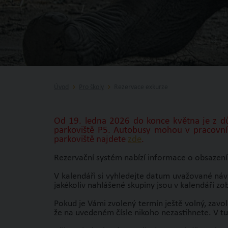
Úvod
Pro školy
Rezervace exkurze
Od 19. ledna 2026 do konce května je z dů
parkoviště P5. Autobusy mohou v pracovní
parkoviště najdete
zde
.
Rezervační systém nabízí informace o obsazení
V kalendáři si vyhledejte datum uvažované návš
jakékoliv nahlášené skupiny jsou v kalendáři zob
Pokud je Vámi zvolený termín ještě volný, zavol
že na uvedeném čísle nikoho nezastihnete. V t