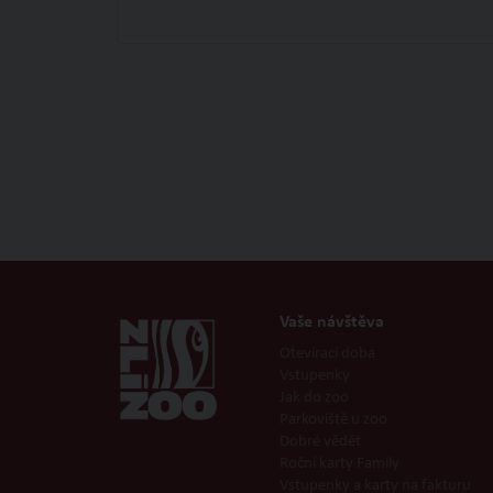
Vaše návštěva
Otevírací doba
Vstupenky
Jak do zoo
Parkoviště u zoo
Dobré vědět
Roční karty Family
Vstupenky a karty na fakturu