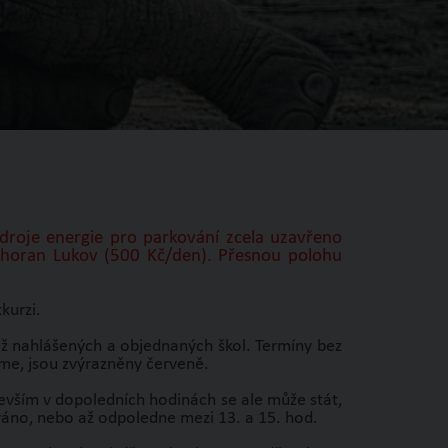
droje energie pro parkování zcela uzavřeno
dhoran Lukov (500 Kč/den). Přesnou polohu
kurzi.
již nahlášených a objednaných škol. Termíny bez
jeme, jsou zvýrazněny červeně.
edevším v dopoledních hodinách se ale může stát,
ráno, nebo až odpoledne mezi 13. a 15. hod.