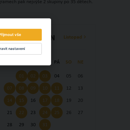
ogramech pak nejvýše 2 skupiny po 35 dětech.
Přijmout vše
Listopad
Říjen
avit nastavení
PO
ÚT
ST
ČT
PÁ
SO
NE
01
02
03
04
05
06
07
08
09
10
11
12
13
14
15
16
17
18
19
20
21
22
23
24
25
26
27
28
29
30
31