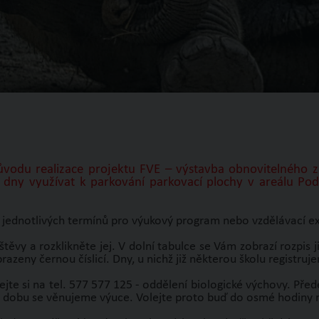
vodu realizace projektu FVE – výstavba obnovitelného z
 dny využívat k parkování parkovací plochy v areálu Po
 jednotlivých termínů pro výukový program nebo vzdělávací ex
těvy a rozklikněte jej. V dolní tabulce se Vám zobrazí rozpis 
razeny černou číslicí. Dny, u nichž již některou školu registru
ejte si na tel. 577 577 125 - oddělení biologické výchovy. Př
u dobu se věnujeme výuce. Volejte proto buď do osmé hodiny 