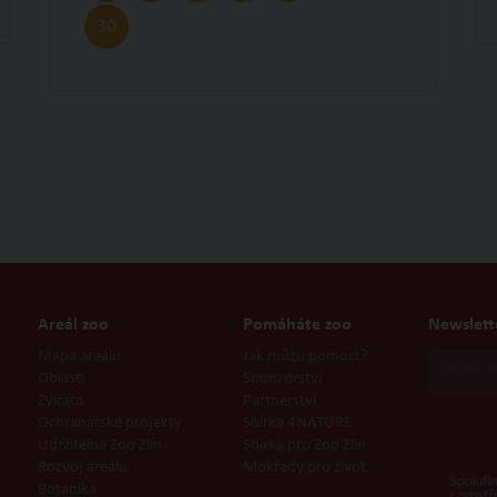
30
Areál zoo
Pomáháte zoo
Newslett
Mapa areálu
Jak můžu pomoct?
Oblasti
Sponzorství
Zvířata
Partnerství
Ochranářské projekty
Sbírka 4NATURE
Udržitelná Zoo Zlín
Sbírka pro Zoo Zlín
Rozvoj areálu
Mokřady pro život
Botanika