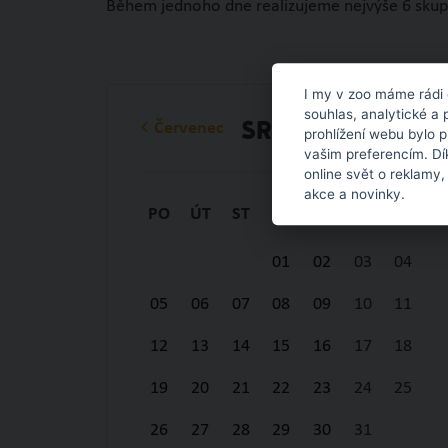
Během jednoho dne realizujeme nejvýše 6 skupin
I my v zoo máme rádi 
souhlas, analytické a 
Červenec
Srpen
prohlížení webu bylo 
vašim preferencím. Dí
online svět o reklamy,
akce a novinky.
PO
ÚT
ST
ČT
PÁ
SO
NE
01
02
03
04
05
06
07
08
09
10
11
12
13
14
15
16
17
18
19
20
21
22
23
24
25
26
27
28
29
30
31