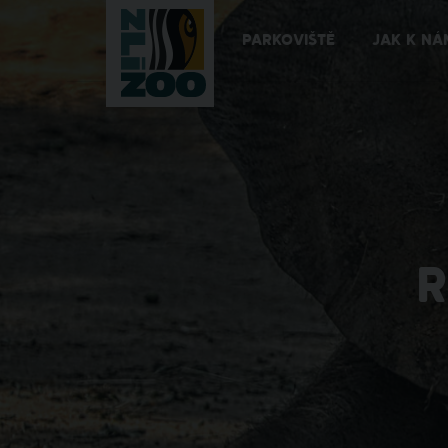
PARKOVIŠTĚ
JAK K NÁ
R