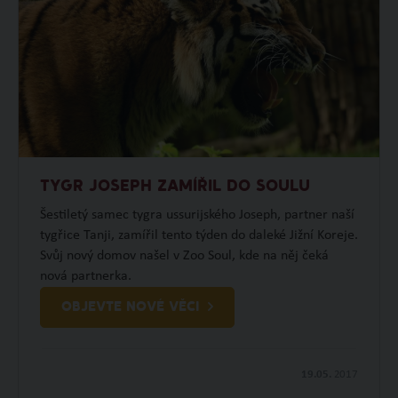
TYGR JOSEPH ZAMÍŘIL DO SOULU
Šestiletý samec tygra ussurijského Joseph, partner naší
tygřice Tanji, zamířil tento týden do daleké Jižní Koreje.
Svůj nový domov našel v Zoo Soul, kde na něj čeká
nová partnerka.
OBJEVTE NOVÉ VĚCI
19.05.
2017