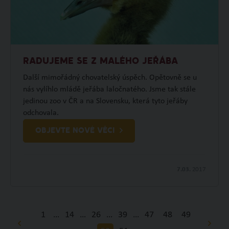
RADUJEME SE Z MALÉHO JEŘÁBA
Další mimořádný chovatelský úspěch. Opětovně se u
nás vylíhlo mládě jeřába laločnatého. Jsme tak stále
jedinou zoo v ČR a na Slovensku, která tyto jeřáby
odchovala.
OBJEVTE NOVÉ VĚCI
7.03.
2017
1
…
14
…
26
…
39
…
47
48
49