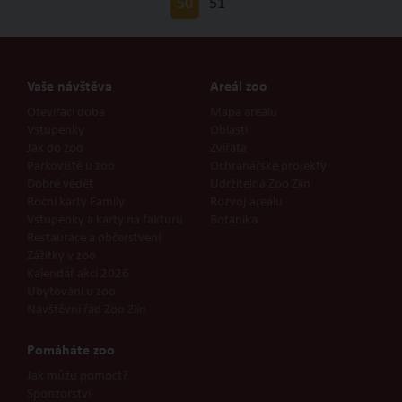
50
51
Vaše návštěva
Areál zoo
Otevírací doba
Mapa areálu
Vstupenky
Oblasti
Jak do zoo
Zvířata
Parkoviště u zoo
Ochranářské projekty
Dobré vědět
Udržitelná Zoo Zlín
Roční karty Family
Rozvoj areálu
Vstupenky a karty na fakturu
Botanika
Restaurace a občerstvení
Zážitky v zoo
Kalendář akcí 2026
Ubytování u zoo
Návštěvní řád Zoo Zlín
Pomáháte zoo
Jak můžu pomoct?
Sponzorství