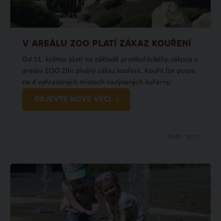
V AREÁLU ZOO PLATÍ ZÁKAZ KOUŘENÍ
Od 31. května platí na základě protikuřáckého zákona v
areálu ZOO Zlín plošný zákaz kouření. Kouřit lze pouze
na 4 vyhrazených místech nazývaných kuřárny.
OBJEVTE NOVÉ VĚCI
29.05.
2017