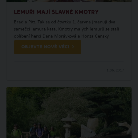
LEMUŘI MAJÍ SLAVNÉ KMOTRY
Brad a Pitt. Tak se od čtvrtku 1. června jmenují dva
samečci lemura kata. Kmotry malých lemurů se stali
oblíbení herci Dana Morávková a Honza Čenský.
OBJEVTE NOVÉ VĚCI
1.06.
2017