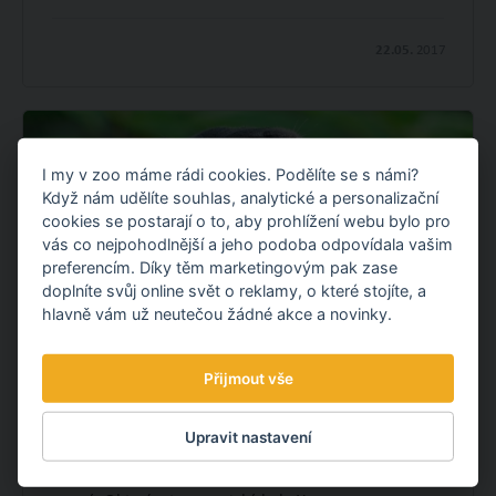
22.05.
2017
I my v zoo máme rádi cookies. Podělíte se s námi?
Když nám udělíte souhlas, analytické a personalizační
cookies se postarají o to, aby prohlížení webu bylo pro
vás co nejpohodlnější a jeho podoba odpovídala vašim
preferencím. Díky těm marketingovým pak zase
doplníte svůj online svět o reklamy, o které stojíte, a
hlavně vám už neutečou žádné akce a novinky.
Přijmout vše
ZÍSKALI JSME VZÁCNÉ TAMARÍNY
PESTRÉ
Upravit nastavení
Naši kolekci primátů obohatil velmi vzácný druh.
Poprvé v českých zoo u nás můžete obdivovat tamaríny