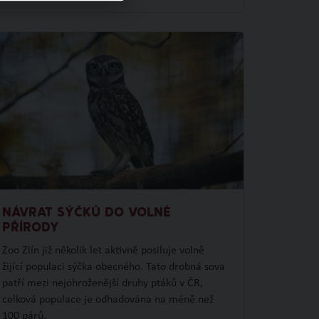
NÁVRAT SÝČKŮ DO VOLNÉ
PŘÍRODY
Zoo Zlín již několik let aktivně posiluje volně
žijící populaci sýčka obecného. Tato drobná sova
patří mezi nejohroženější druhy ptáků v ČR,
celková populace je odhadována na méně než
100 párů.