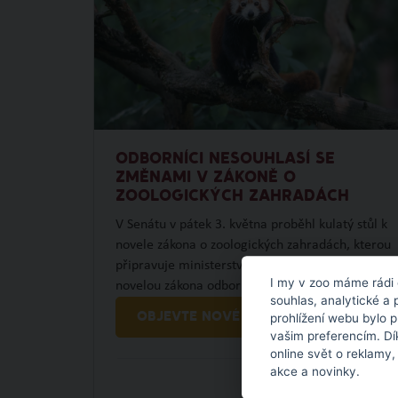
ODBORNÍCI NESOUHLASÍ SE
ZMĚNAMI V ZÁKONĚ O
ZOOLOGICKÝCH ZAHRADÁCH
V Senátu v pátek 3. května proběhl kulatý stůl k
novele zákona o zoologických zahradách, kterou
připravuje ministerstvo životního prostředí. S
I my v zoo máme rádi 
novelou zákona odborníci nesouhlasí.
souhlas, analytické a 
OBJEVTE NOVÉ VĚCI
prohlížení webu bylo 
vašim preferencím. Dí
online svět o reklamy,
akce a novinky.
3.05.
2024