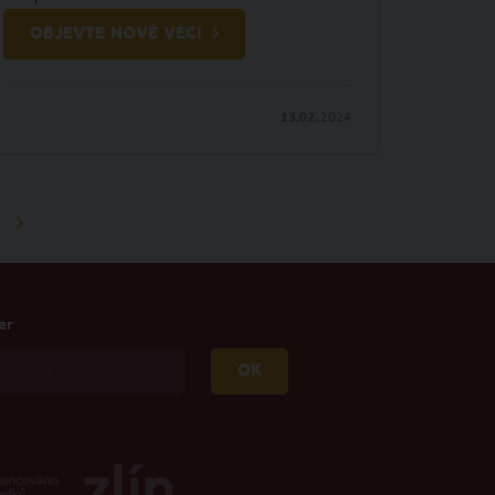
OBJEVTE NOVÉ VĚCI
13.02.
2024
er
OK