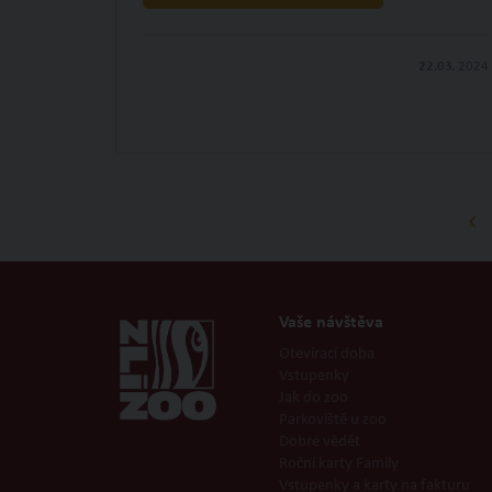
22.03.
2024
Vaše návštěva
Otevírací doba
Vstupenky
Jak do zoo
Parkoviště u zoo
Dobré vědět
Roční karty Family
Vstupenky a karty na fakturu