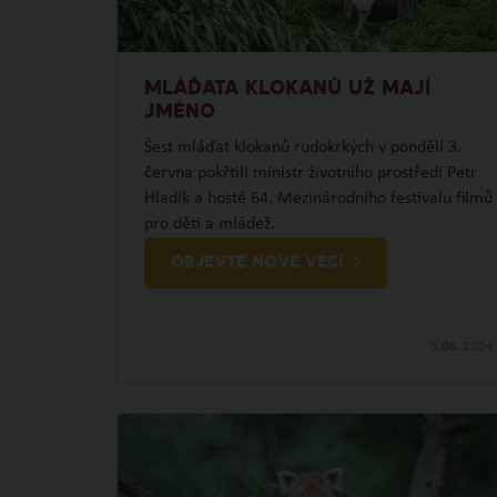
MLÁĎATA KLOKANŮ UŽ MAJÍ
JMÉNO
Šest mláďat klokanů rudokrkých v pondělí 3.
června pokřtili ministr životního prostředí Petr
Hladík a hosté 64. Mezinárodního festivalu filmů
pro děti a mládež.
OBJEVTE NOVÉ VĚCI
5.06.
2024