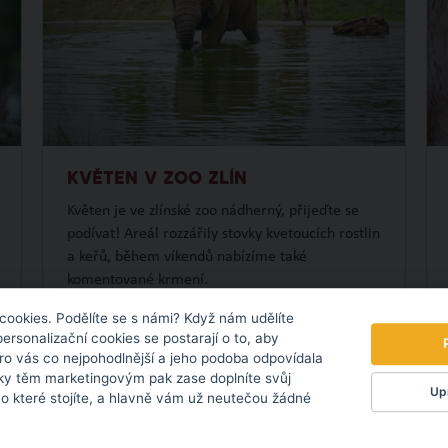
KVĚTEN V ZOO ZLÍN
Květen je ve zlínské zoo nádherný, přijeďte se
podívat! Areál rozzářily stovky kvetoucích rostlin
a keřů, během víkendů nabízíme také
komentované krmení.
OBJEVTE NOVÉ VĚCI
cookies. Podělíte se s námi? Když nám udělíte
personalizační cookies se postarají o to, aby
pro vás co nejpohodlnější a jeho podoba odpovídala
ky těm marketingovým pak zase doplníte svůj
8.05.
2024
Upr
 o které stojíte, a hlavně vám už neutečou žádné