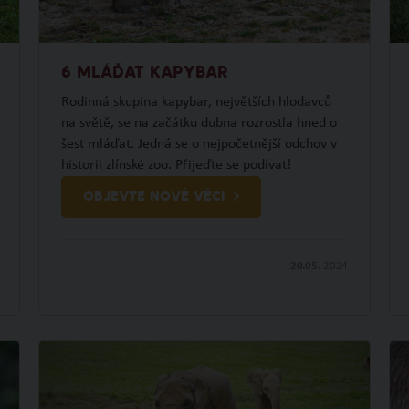
6 MLÁĎAT KAPYBAR
Rodinná skupina kapybar, největších hlodavců
na světě, se na začátku dubna rozrostla hned o
šest mláďat. Jedná se o nejpočetnější odchov v
historii zlínské zoo. Přijeďte se podívat!
OBJEVTE NOVÉ VĚCI
20.05.
2024