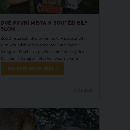
DVĚ PRVNÍ MÍSTA V SOUTĚŽI BÍLÝ
SLON
Zoo Zlín získala dvě první místa v soutěži Bílý
slon - za odchov dvojzoborožců indických v
kategorii Ptáci a za pavilon slonů afrických v
Karibuni v kategorii Stavba roku. Slavíme!
OBJEVTE NOVÉ VĚCI
17.05.
2024