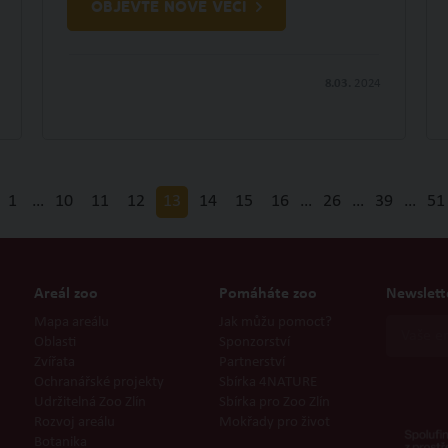
OBJEVTE NOVÉ VĚCI
8.03.
2024
1
…
10
11
12
13
14
15
16
…
26
…
39
…
51
Areál zoo
Pomáháte zoo
Newslett
Mapa areálu
Jak můžu pomoct?
Oblasti
Sponzorství
Zvířata
Partnerství
Ochranářské projekty
Sbírka 4NATURE
Udržitelná Zoo Zlín
Sbírka pro Zoo Zlín
Rozvoj areálu
Mokřady pro život
Botanika