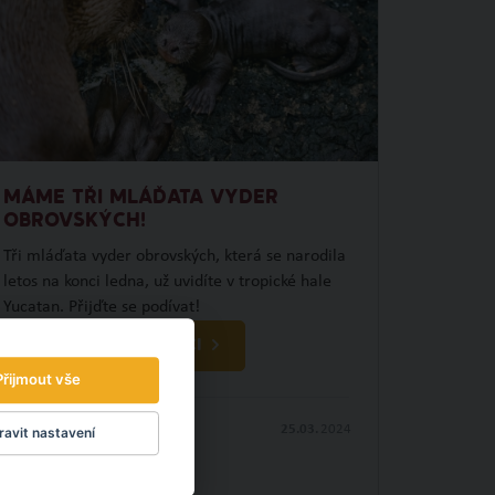
MÁME TŘI MLÁĎATA VYDER
OBROVSKÝCH!
Tři mláďata vyder obrovských, která se narodila
letos na konci ledna, už uvidíte v tropické hale
Yucatan. Přijďte se podívat!
OBJEVTE NOVÉ VĚCI
Přijmout vše
25.03.
2024
avit nastavení