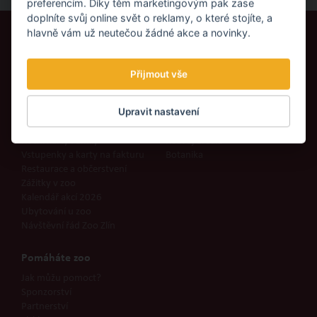
preferencím. Díky těm marketingovým pak zase
doplníte svůj online svět o reklamy, o které stojíte, a
hlavně vám už neutečou žádné akce a novinky.
Vaše návštěva
Areál zoo
Otevírací doba
Mapa areálu
Přijmout vše
Vstupenky
Oblasti
Jak do zoo
Zvířata
Upravit nastavení
Parkoviště u zoo
Ochranářské projekty
Dobré vědět
Udržitelná Zoo Zlín
Roční karty Family
Rozvoj areálu
Vstupenky a karty na fakturu
Botanika
Restaurace a občerstvení
Zážitky v zoo
Kalendář akcí 2026
Ubytování u zoo
Návštěvní řád Zoo Zlín
Pomáháte zoo
Jak můžu pomoct?
Sponzorství
Partnerství