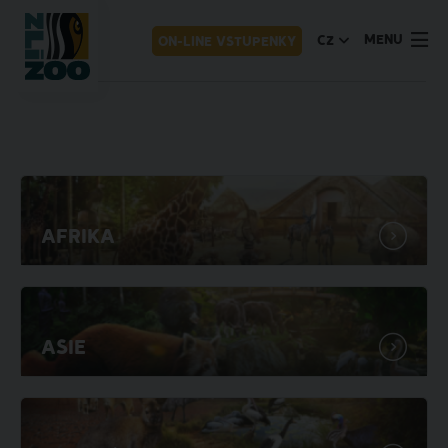
MENU
CZ
ON-LINE VSTUPENKY
Afrika
Asie