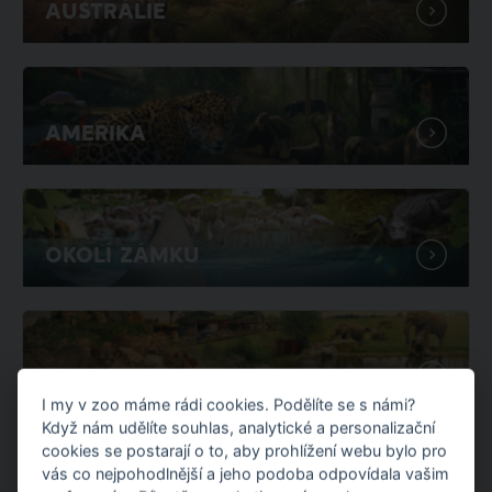
Austrálie
Amerika
Okolí zámku
Karibuni
I my v zoo máme rádi cookies. Podělíte se s námi?
Když nám udělíte souhlas, analytické a personalizační
V Zoo Zlín za jeden den procestujete celý svět!
cookies se postarají o to, aby prohlížení webu bylo pro
vás co nejpohodlnější a jeho podoba odpovídala vašim