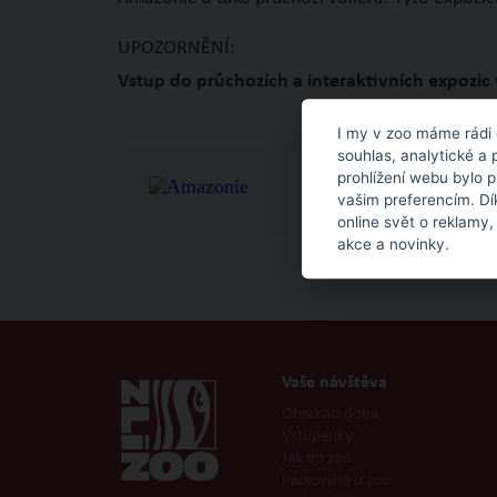
UPOZORNĚNÍ:
Vstup do průchozích a interaktivních expozic 
I my v zoo máme rádi 
souhlas, analytické a 
prohlížení webu bylo 
vašim preferencím. Dí
online svět o reklamy,
akce a novinky.
Vaše návštěva
Otevírací doba
Vstupenky
Jak do zoo
Parkoviště u zoo