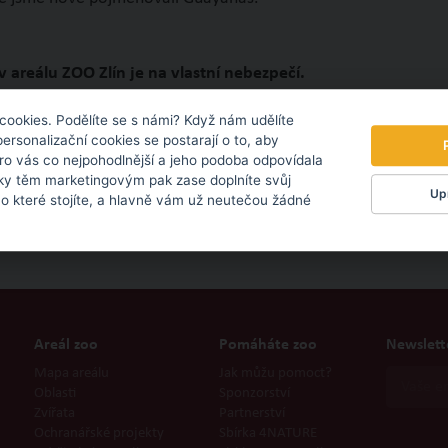
v areálu ZOO Zlín je na vlastní nebezpečí.
cookies. Podělíte se s námi? Když nám udělíte
personalizační cookies se postarají o to, aby
pro vás co nejpohodlnější a jeho podoba odpovídala
ky těm marketingovým pak zase doplníte svůj
Upr
 o které stojíte, a hlavně vám už neutečou žádné
Areál zoo
Pomáháte zoo
Newslett
Mapa areálu
Jak můžu pomoct?
Oblasti
Sponzorství
Zvířata
Partnerství
Ochranářské projekty
Sbírka 4NATURE