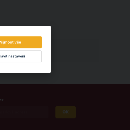
Přijmout vše
avit nastavení
er
OK