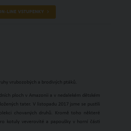
ON-LINE VSTUPENKY
CZ
MENU
druhy vrubozobých a brodivých ptáků.
odních ploch v Amazonii a v nedalekém dětském
ožených tater. V listopadu 2017 jsme se pustili
 kolekci chovaných druhů. Kromě toho některé
ro kotuly veverovité a papoušky v horní části