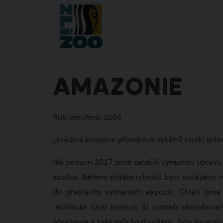
PARKOVIŠTĚ
JAK K NÁ
AMAZONIE
Rok otevření: 2004
Unikátní komplex přírodních výběhů vznikl kole
Na podzim 2017 jsme zahájili výraznou úpravu
koutku. Během čištění rybníků bylo odtěženo ví
do přestavby vybraných expozic. Chtěli jsme
technické části expozic již pomalu dosluhova
Amazonie a také průchozí voliéra. Tyto expoz