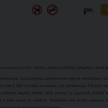
M
E-SHOP
m soustavy jezírek. Hladinu a břehy rybníčků zabydlely různé 
 Amazonie. Její proměnu odstartovala nejprve revitalizace v
ce jak 2 300 m3 bláta a nánosů, což představuje 230 plně nal
 zvířatům dopřát daleko větší prostor a současně rozšířit
ly a bylo nutno je vyměnit. Proměnou tak prošly expozice p
ice jsme nově pojmenovali Guayanas.