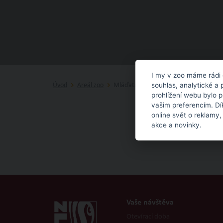
I my v zoo máme rádi 
souhlas, analytické a 
Úvod
Areál zoo
Mláďata
prohlížení webu bylo 
vašim preferencím. Dí
online svět o reklamy,
akce a novinky.
Vaše návštěva
Otevírací doba