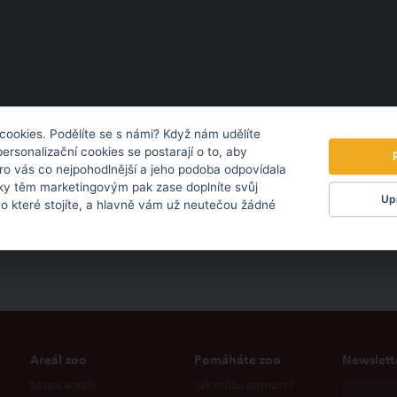
cookies. Podělíte se s námi? Když nám udělíte
personalizační cookies se postarají o to, aby
pro vás co nejpohodlnější a jeho podoba odpovídala
ky těm marketingovým pak zase doplníte svůj
Upr
 o které stojíte, a hlavně vám už neutečou žádné
Areál zoo
Pomáháte zoo
Newslett
Mapa areálu
Jak můžu pomoct?