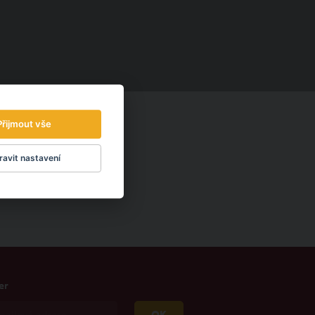
Přijmout vše
avit nastavení
er