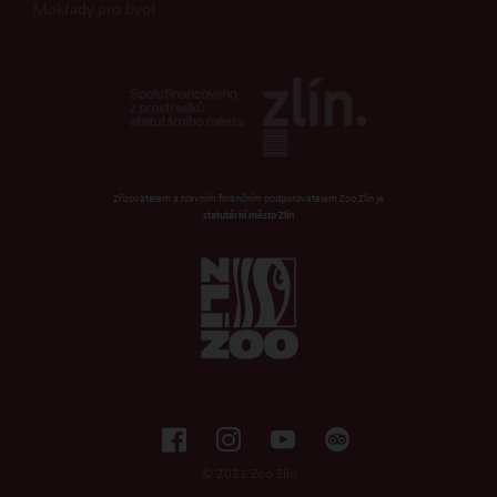
Mokřady pro život
Zřizovatelem a hlavním finančním podporovatelem Zoo Zlín je
statutární město Zlín
© 2021 Zoo Zlín