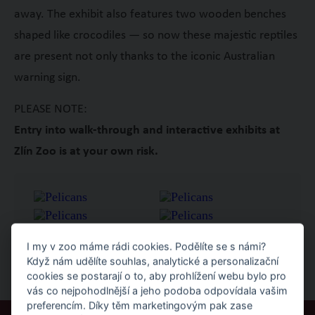
away. The exhibit also features two wooden benches
shaped like crocodiles — so now these majestic reptiles
are present not only thanks to the iconic Australian
warning sign.
PLEASE NOTE:
Entry into walk-through and interactive exhibits at
Zlín Zoo is at your own risk.
I my v zoo máme rádi cookies. Podělíte se s námi?
Když nám udělíte souhlas, analytické a personalizační
cookies se postarají o to, aby prohlížení webu bylo pro
vás co nejpohodlnější a jeho podoba odpovídala vašim
preferencím. Díky těm marketingovým pak zase