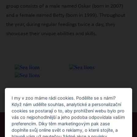
group consists of a male named Oskar (born in 2007)
and a female named Betty (born in 1999). Throughout
the year, during regular feedings twice a day, they
showcase their unique abilities and skills.
I my v zoo máme rádi cookies. Podělíte se s námi?
Když nám udělíte souhlas, analytické a personalizační
cookies se postarají o to, aby prohlížení webu bylo pro
vás co nejpohodlnější a jeho podoba odpovídala vašim
preferencím. Díky těm marketingovým pak zase
Vaše návštěva
Areál zoo
doplníte svůj online svět o reklamy, o které stojíte, a
hlavně vám už neutečou žádné akce a novinky.