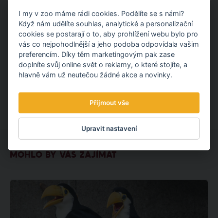
Představujeme vám nový elektrický vůz pro svoz
I my v zoo máme rádi cookies. Podělíte se s námi?
komunálního odpadu. Po fotovoltaické elektrárně tak
Když nám udělíte souhlas, analytické a personalizační
pokračujeme dalším projektem v oblasti udržitelnosti.
cookies se postarají o to, aby prohlížení webu bylo pro
vás co nejpohodlnější a jeho podoba odpovídala vašim
OBJEVTE NOVÉ VĚCI
preferencím. Díky těm marketingovým pak zase
doplníte svůj online svět o reklamy, o které stojíte, a
hlavně vám už neutečou žádné akce a novinky.
3.08.
2026
Přijmout vše
Upravit nastavení
MOHLO BY VÁS ZAJÍMAT