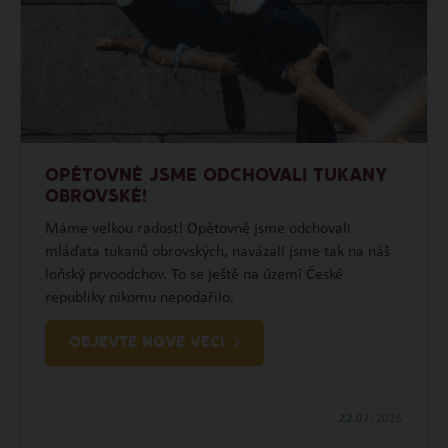
OPĚTOVNĚ JSME ODCHOVALI TUKANY
OBROVSKÉ!
Máme velkou radost! Opětovně jsme odchovali
mláďata tukanů obrovských, navázali jsme tak na náš
loňský prvoodchov. To se ještě na území České
republiky nikomu nepodařilo.
OBJEVTE NOVÉ VĚCI
22.07.
2026