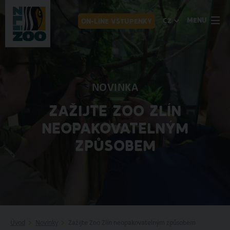
MENU
CZ
ON-LINE VSTUPENKY
NOVINKA
ZAŽIJTE ZOO ZLÍN
NEOPAKOVATELNÝM
ZPŮSOBEM
Úvod
Novinky
Zažijte Zoo Zlín neopakovatelným způsobem