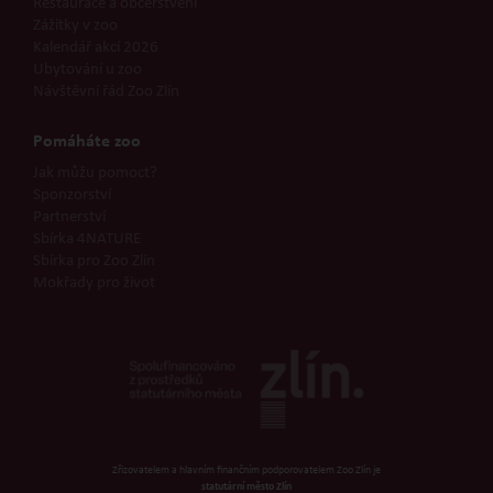
Restaurace a občerstvení
Zážitky v zoo
Kalendář akcí 2026
Ubytování u zoo
Návštěvní řád Zoo Zlín
Pomáháte zoo
Jak můžu pomoct?
Sponzorství
Partnerství
Sbírka 4NATURE
Sbírka pro Zoo Zlín
Mokřady pro život
Zřizovatelem a hlavním finančním podporovatelem Zoo Zlín je
statutární město Zlín