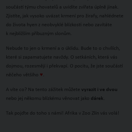
součástí týmu chovatelů a uvidíte zvířata úplně jinak.
Zjistíte, jak vysoko uvázat krmení pro žirafy, nahlédnete
do života hyen z neobvyklé blízkosti nebo zavítáte
k nejbližším příbuzným slonům.
Nebude to jen o krmení a o úklidu. Bude to o chvílích,
které si zapamatujete navždy. O setkáních, která vás
dojmou, rozesmějí i překvapí. O pocitu, že jste součástí
něčeho většího
♥
.
A víte co? Na tento zážitek můžete
vyrazit i ve dvou
nebo jej někomu blízkému věnovat jako
dárek
.
Tak pojďte do toho s námi! Afrika v Zoo Zlín vás volá!