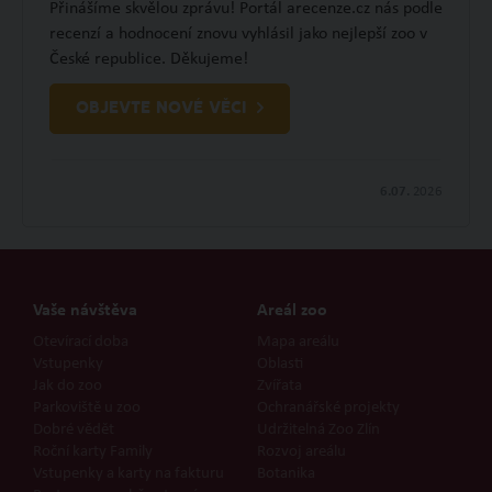
Přinášíme skvělou zprávu! Portál arecenze.cz nás podle
recenzí a hodnocení znovu vyhlásil jako nejlepší zoo v
České republice. Děkujeme!
OBJEVTE NOVÉ VĚCI
6.07.
2026
Vaše návštěva
Areál zoo
Otevírací doba
Mapa areálu
Vstupenky
Oblasti
Jak do zoo
Zvířata
Parkoviště u zoo
Ochranářské projekty
Dobré vědět
Udržitelná Zoo Zlín
Roční karty Family
Rozvoj areálu
Vstupenky a karty na fakturu
Botanika