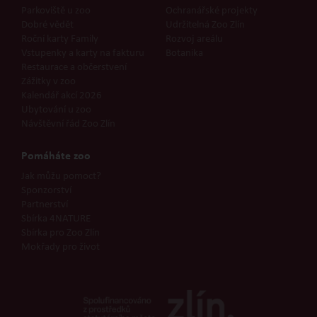
Parkoviště u zoo
Ochranářské projekty
Dobré vědět
Udržitelná Zoo Zlín
Roční karty Family
Rozvoj areálu
Vstupenky a karty na fakturu
Botanika
Restaurace a občerstvení
Zážitky v zoo
Kalendář akcí 2026
Ubytování u zoo
Návštěvní řád Zoo Zlín
Pomáháte zoo
Jak můžu pomoct?
Sponzorství
Partnerství
Sbírka 4NATURE
Sbírka pro Zoo Zlín
Mokřady pro život