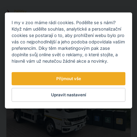
Zážitky
I my v zoo máme rádi cookies. Podělíte se s námi?
Kalendář akcí
Když nám udělíte souhlas, analytické a personalizační
cookies se postarají o to, aby prohlížení webu bylo pro
vás co nejpohodlnější a jeho podoba odpovídala vašim
Ubytování u zoo
preferencím. Díky těm marketingovým pak zase
doplníte svůj online svět o reklamy, o které stojíte, a
hlavně vám už neutečou žádné akce a novinky.
ČTĚTE TAKÉ
Přijmout vše
Upravit nastavení