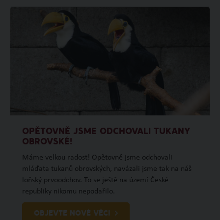
OPĚTOVNĚ JSME ODCHOVALI TUKANY
OBROVSKÉ!
Máme velkou radost! Opětovně jsme odchovali
mláďata tukanů obrovských, navázali jsme tak na náš
loňský prvoodchov. To se ještě na území České
republiky nikomu nepodařilo.
OBJEVTE NOVÉ VĚCI