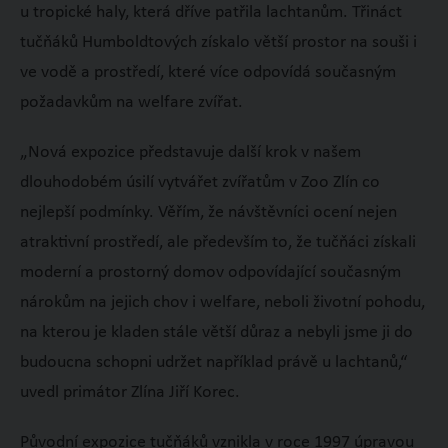
u tropické haly, která dříve patřila lachtanům. Třináct
tučňáků Humboldtových získalo větší prostor na souši i
ve vodě a prostředí, které více odpovídá současným
požadavkům na welfare zvířat.
„Nová expozice představuje další krok v našem
dlouhodobém úsilí vytvářet zvířatům v Zoo Zlín co
nejlepší podmínky. Věřím, že návštěvníci ocení nejen
atraktivní prostředí, ale především to, že tučňáci získali
moderní a prostorný domov odpovídající současným
nárokům na jejich chov i welfare, neboli životní pohodu,
na kterou je kladen stále větší důraz a nebyli jsme ji do
budoucna schopni udržet například právě u lachtanů,“
uvedl primátor Zlína Jiří Korec.
Původní expozice tučňáků vznikla v roce 1997 úpravou