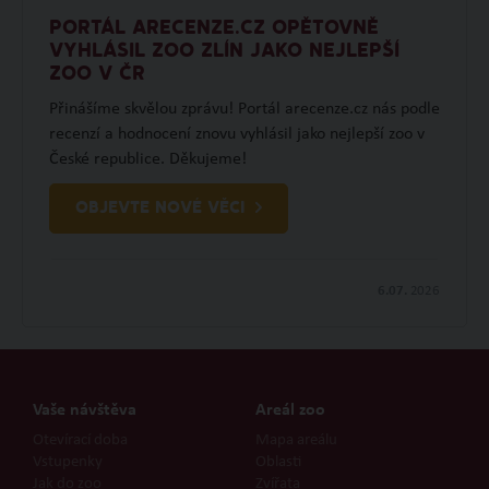
PORTÁL ARECENZE.CZ OPĚTOVNĚ
VYHLÁSIL ZOO ZLÍN JAKO NEJLEPŠÍ
ZOO V ČR
Přinášíme skvělou zprávu! Portál arecenze.cz nás podle
recenzí a hodnocení znovu vyhlásil jako nejlepší zoo v
České republice. Děkujeme!
OBJEVTE NOVÉ VĚCI
6.07.
2026
Vaše návštěva
Areál zoo
Otevírací doba
Mapa areálu
Vstupenky
Oblasti
Jak do zoo
Zvířata