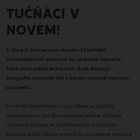
Tučňáci v
novém!
V úterý 9. června jsme skupinu 13 tučňáků
Humboldtových přesunuli do upravené expozice,
která dříve patřila lachtanům. A jak dokazují
fotografie, okamžitě byli v novém domově naprosto
spokojení.
Po téměř třiceti letech chovu čekala na tučňáky
Humboldtovy v Zoo Zlín významná změna. Oblíbení
obyvatelé zahrady se přestěhovali ze své původní
expozice poblíž Zátoky rejnoků do proměněné expozice