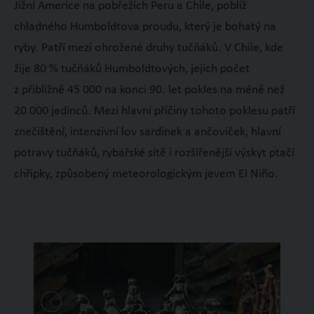
Jižní Americe na pobřežích Peru a Chile, poblíž
chladného Humboldtova proudu, který je bohatý na
ryby. Patří mezi ohrožené druhy tučňáků. V Chile, kde
žije 80 % tučňáků Humboldtových, jejich počet
z přibližně 45 000 na konci 90. let pokles na méně než
20 000 jedinců. Mezi hlavní příčiny tohoto poklesu patří
znečištění, intenzivní lov sardinek a ančoviček, hlavní
potravy tučňáků, rybářské sítě i rozšířenější výskyt ptačí
chřipky, způsobený meteorologickým jevem El Niño.