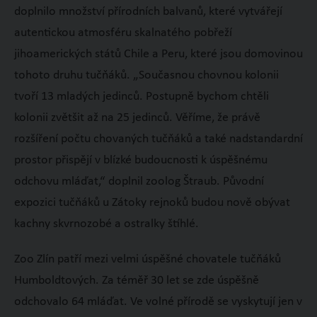
doplnilo množství přírodních balvanů, které vytvářejí
autentickou atmosféru skalnatého pobřeží
jihoamerických států Chile a Peru, které jsou domovinou
tohoto druhu tučňáků. „Současnou chovnou kolonii
tvoří 13 mladých jedinců. Postupně bychom chtěli
kolonii zvětšit až na 25 jedinců. Věříme, že právě
rozšíření počtu chovaných tučňáků a také nadstandardní
prostor přispějí v blízké budoucnosti k úspěšnému
odchovu mláďat,“ doplnil zoolog Štraub. Původní
expozici tučňáků u Zátoky rejnoků budou nově obývat
kachny skvrnozobé a ostralky štíhlé.
Zoo Zlín patří mezi velmi úspěšné chovatele tučňáků
Humboldtových. Za téměř 30 let se zde úspěšně
odchovalo 64 mláďat. Ve volné přírodě se vyskytují jen v