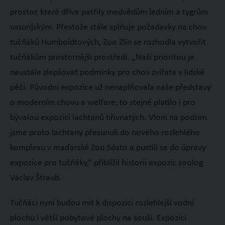
prostor, které dříve patřily medvědům ledním a tygrům
ussurijským. Přestože stále splňuje požadavky na chov
tučňáků Humboldtových, Zoo Zlín se rozhodla vytvořit
tučňákům prostornější prostředí. „Naší prioritou je
neustále zlepšovat podmínky pro chov zvířata v lidské
péči. Původní expozice už nenaplňovala naše představy
o moderním chovu a welfare, to stejné platilo i pro
bývalou expozici lachtanů hřivnatých. Vloni na podzim
jsme proto lachtany přesunuli do nového rozlehlého
komplexu v maďarské Zoo Sósto a pustili se do úpravy
expozice pro tučňáky,“ přiblížil historii expozic zoolog
Václav Štraub.
Tučňáci nyní budou mít k dispozici rozlehlejší vodní
plochu i větší pobytové plochy na souši. Expozici