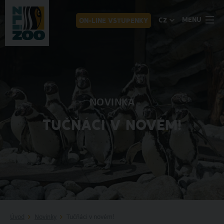
MENU
CZ
ON-LINE VSTUPENKY
NOVINKA
TUČŇÁCI V NOVÉM!
Úvod
Novinky
Tučňáci v novém!