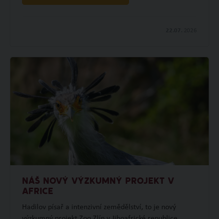
22.07.
2026
NÁŠ NOVÝ VÝZKUMNÝ PROJEKT V
AFRICE
Hadilov písař a intenzivní zemědělství, to je nový
výzkumný projekt Zoo Zlín v Jihoafrické republice.