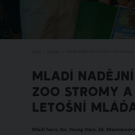
Úvod
Novinky
Mladí nadějní herci sázeli v zoo stromy a 
Mladí nadějní
zoo stromy a 
letošní mláď
Mladí herci, tzv. Young Stars, 66. Mezinárodní