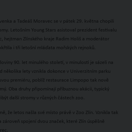
rvenka a Tadeáš Moravec se v pátek 29. května chopili
romy. Letošním Young Stars asistoval prezident festivalu
ec, hejtman Zlínského kraje Radim Holiš a moderátor
řtila i tři letošní mláďata mořských rejnoků.
viny 90. let minulého století, v minulosti je sázeli na
 několika lety vznikla dokonce v Univerzitním parku
o svou premiéru, poblíž restaurace Limpopo tak nově
ý. Oba druhy připomínají příbuznou akácii, typický
být další stromy v různých částech zoo.
mě, že letos našla své místo právě v Zoo Zlín. Vznikla tak
a zároveň spojení dvou značek, které Zlín úspěšně
orec.