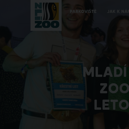
PARKOVIŠTĚ
JAK K NÁ
MLADÍ
ZOO
LETO