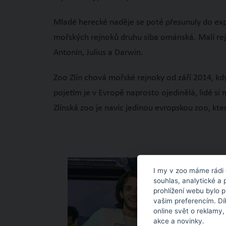
Mladé herecké naděje se poté přesunuly do expo
mořských rejnoků druhu siba ománská. Malí rejno
Antonín, Julius a Darwin.
Zoo Zlín chová mořské rejnoky od září 2014, k
pojetím je v Evropě naprosto ojedinělá, lidé si
Zlínská zoo je navíc jedinou evropskou zoo, kt
I my v zoo máme rádi 
souhlas, analytické a 
prohlížení webu bylo 
vašim preferencím. Dí
online svět o reklamy,
akce a novinky.