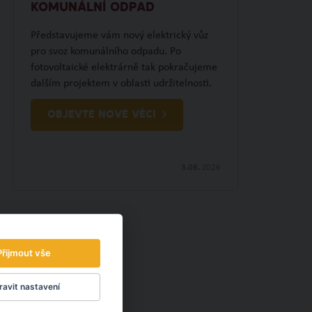
KOMUNÁLNÍ ODPAD
Představujeme vám nový elektrický vůz
pro svoz komunálního odpadu. Po
fotovoltaické elektrárně tak pokračujeme
dalším projektem v oblasti udržitelnosti.
OBJEVTE NOVÉ VĚCI
3.08.
2026
Přijmout vše
avit nastavení