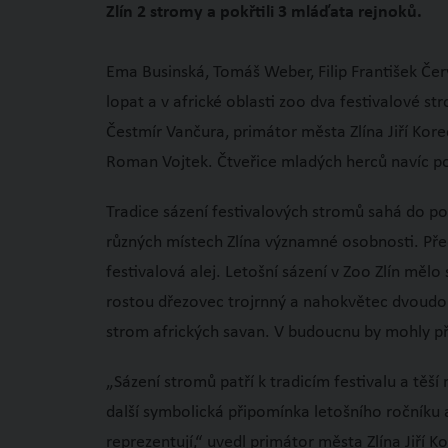
Zlín 2 stromy a pokřtili 3 mláďata rejnoků.
Ema Businská, Tomáš Weber, Filip František Če
lopat a v africké oblasti zoo dva festivalové st
Čestmír Vančura, primátor města Zlína Jiří Kor
Roman Vojtek. Čtveřice mladých herců navíc pok
Tradice sázení festivalových stromů sahá do polo
různých místech Zlína významné osobnosti. Před
festivalová alej. Letošní sázení v Zoo Zlín měl
rostou dřezovec trojrnný a nahokvětec dvoudom
strom afrických savan. V budoucnu by mohly při
„Sázení stromů patří k tradicím festivalu a těší 
další symbolická připomínka letošního ročníku 
reprezentují,“ uvedl primátor města Zlína Jiří K