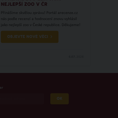
NEJLEPŠÍ ZOO V ČR
Přinášíme skvělou zprávu! Portál arecenze.cz
nás podle recenzí a hodnocení znovu vyhlásil
jako nejlepší zoo v České republice. Děkujeme!
OBJEVTE NOVÉ VĚCI
6.07.
2026
er
OK