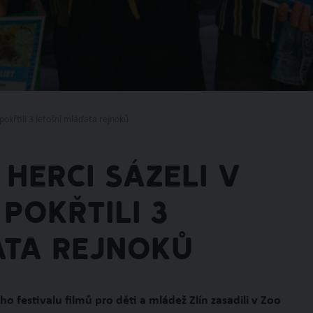
pokřtili 3 letošní mláďata rejnoků
 herci sázeli v
pokřtili 3
ata rejnoků
ho festivalu filmů pro děti a mládež Zlín zasadili v Zoo