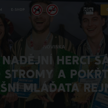
M
E-SHOP
NOVINKA
 NADĚJNÍ HERCI SÁ
 STROMY A POKŘTI
ŠNÍ MLÁĎATA RE