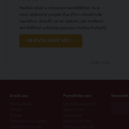
Hadilov písař a intenzivní zemědělství, to je
nový výzkumný projekt Zoo Zlín v Jihoafrické
republice. Zaměří se na výzkum, jak moderní
zemědělství ovlivňuje populaci hadilovů písařů.
OBJEVTE NOVÉ VĚCI
17.07.
2026
Areál zoo
Pomáháte zoo
Newslett
Mapa areálu
Jak můžu pomoct?
Oblasti
Sponzorství
Zvířata
Partnerství
Ochranářské projekty
Sbírka 4NATURE
Udržitelná Zoo Zlín
Sbírka pro Zoo Zlín