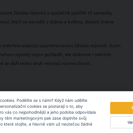
zice Zátoka rejnoků a společně pokřtili tři samečky
ci, kteří se narodili v dubnu a květnu, dostali jména
dy otevřela expozici pojmenovanou Zátoka rejnoků. Svým
 mohou rejnoky nejen pohladit, ale dokonce i nakrmit.
eré se daří tento druh rejnoků rozmnožovat.
cookies. Podělíte se s námi? Když nám udělíte
personalizační cookies se postarají o to, aby
pro vás co nejpohodlnější a jeho podoba odpovídala
ky těm marketingovým pak zase doplníte svůj
Upr
 o které stojíte, a hlavně vám už neutečou žádné