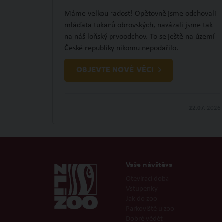
Máme velkou radost! Opětovně jsme odchovali
mláďata tukanů obrovských, navázali jsme tak
na náš loňský prvoodchov. To se ještě na území
České republiky nikomu nepodařilo.
OBJEVTE NOVÉ VĚCI
22.07.
2026
Vaše návštěva
Otevírací doba
Vstupenky
Jak do zoo
Parkoviště u zoo
Dobré vědět