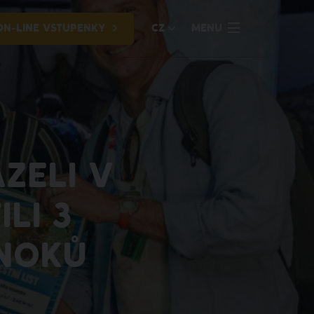
ON-LINE VSTUPENKY
CZ
MENU
ZELI V
LI 3
JNOKŮ