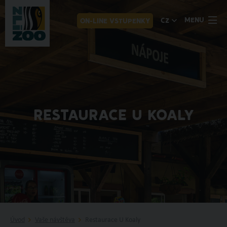
MENU
CZ
ON-LINE VSTUPENKY
RESTAURACE U KOALY
Úvod
Vaše návštěva
Restaurace U Koaly