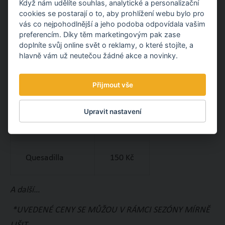
Když nám udělíte souhlas, analytické a personalizační
cookies se postarají o to, aby prohlížení webu bylo pro
A další jídla dle denní nabídky…
vás co nejpohodlnější a jeho podoba odpovídala vašim
preferencím. Díky těm marketingovým pak zase
doplníte svůj online svět o reklamy, o které stojíte, a
hlavně vám už neutečou žádné akce a novinky.
DROBNÉ OBČERSTVENÍ:
Přijmout vše
Párek v rohlíku
50 Kč
Upravit nastavení
Panini
135 Kč
Quesadilla
150 Kč
A další…
*UVEDENÉ CENY SE MŮŽOU V RÁMCI SEZÓNY MÍRNĚ