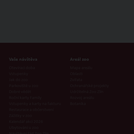
Vaše návštěva
Areál zoo
Otevírací doba
Mapa areálu
Vstupenky
Oblasti
Jak do zoo
Zvířata
Parkoviště u zoo
Ochranářské projekty
Dobré vědět
Udržitelná Zoo Zlín
Roční karty Family
Rozvoj areálu
Vstupenky a karty na fakturu
Botanika
Restaurace a občerstvení
Zážitky v zoo
Kalendář akcí 2026
Ubytování u zoo
Návštěvní řád Zoo Zlín