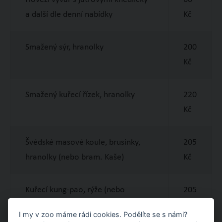
a další dle denní nabídky
Kč
Smažený sýr, hranolky
200
Kč
Smažený kuřecí řízek, hranolky
220
Kč
Švédské masové koule, brusinky,
205
hranolky (nebo bram. Kaše)
Kč
Kuřecí kung-pao, rýže (nebo
205
hranolky)
Kč
I my v zoo máme rádi cookies. Podělíte se s námi?