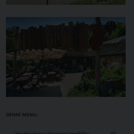
DENNÍ MENU:
Hovězí vývar s játrovými knedlíčky
60