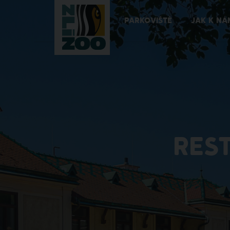
PARKOVIŠTĚ
JAK K NÁ
RES