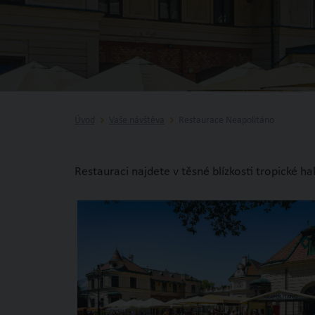
Úvod
Vaše návštěva
Restaurace Neapolitáno
Restauraci najdete v těsné blízkosti tropické h