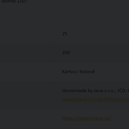
MÍRNĚ LIŠIT
199 Kč
199 Kč
25
199 Kč
200
185 Kč
Kartou i hotově
195 Kč
Homemade by Jana s.r.o.; IČO:
neapolitano.zoozlin@gmail.co
205 Kč
https://neapolitano.cz/
165 Kč