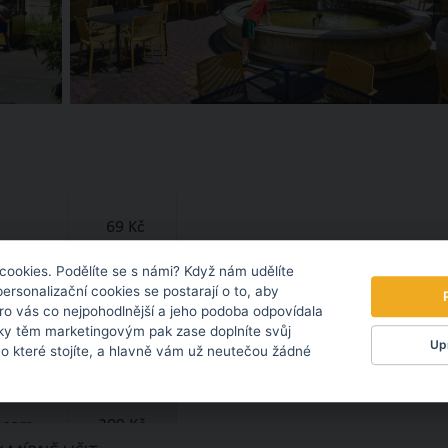
69 Kč
cookies. Podělíte se s námi? Když nám udělíte
personalizační cookies se postarají o to, aby
209 Kč
pro vás co nejpohodlnější a jeho podoba odpovídala
ky těm marketingovým pak zase doplníte svůj
Upr
 o které stojíte, a hlavně vám už neutečou žádné
199 Kč
masem
209 Kč