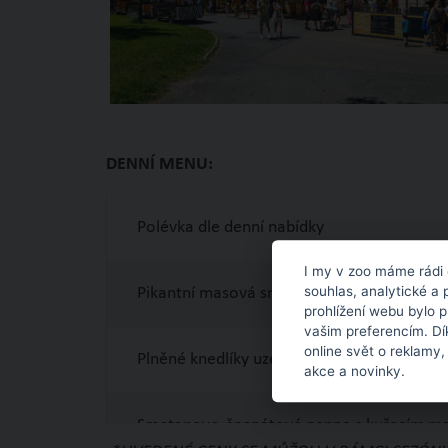
DENNÍ MENU:
Polévka dle denní nabídky
I my v zoo máme rádi 
souhlas, analytické a 
Pikantní masová směs s bramboráčky
prohlížení webu bylo 
vašim preferencím. Dí
online svět o reklamy,
Plněné knedlíky uzeným, zelí
akce a novinky.
Smetanovo-špenátové penne s kuřecím 