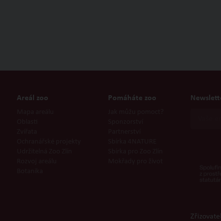
135 Kč
Areál zoo
Pomáháte zoo
Newslett
Mapa areálu
Jak můžu pomoct?
Oblasti
Sponzorství
Zvířata
Partnerství
Ochranářské projekty
Sbírka 4NATURE
Udržitelná Zoo Zlín
Sbírka pro Zoo Zlín
Rozvoj areálu
Mokřady pro život
Botanika
Zřizovate