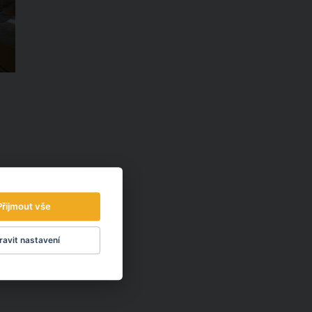
Přijmout vše
avit nastavení