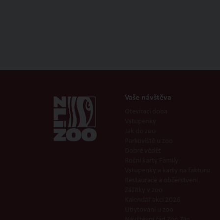
Domácí langoš
Vaše návštěva
Otevírací doba
Vstupenky
Jak do zoo
Parkoviště u zoo
Dobré vědět
Roční karty Family
Vstupenky a karty na fakturu
Restaurace a občerstvení
Zážitky v zoo
Kalendář akcí 2026
Ubytování u zoo
Návštěvní řád Zoo Zlín