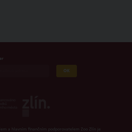
er
OK
lem a hlavním finančním podporovatelem Zoo Zlín je