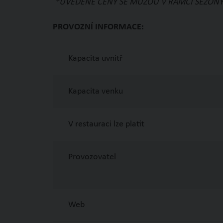
*UVEDENÉ CENY SE MŮŽOU V RÁMCI SEZÓNY 
Smažený sýr, hranolky
PROVOZNÍ INFORMACE:
Smažené kuřecí stripsy, hranolky
Kapacita uvnitř
Smažený květák, hranolky
Kapacita venku
Zapečená tortilla (různé druhy)
V restauraci lze platit
Fresh tortilla (různé druhy)
Provozovatel
Hamburger (různé druhy)
Web
Palačinky se šlehačkou a čoko krémem