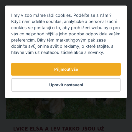
Kalendář akcí
I my v zoo máme rádi cookies. Podělíte se s námi?
Když nám udělíte souhlas, analytické a personalizační
Ubytování u zoo
cookies se postarají o to, aby prohlížení webu bylo pro
vás co nejpohodlnější a jeho podoba odpovídala vašim
preferencím. Díky těm marketingovým pak zase
ČTĚTE TAKÉ
doplníte svůj online svět o reklamy, o které stojíte, a
hlavně vám už neutečou žádné akce a novinky.
Přijmout vše
Upravit nastavení
LVICE ELSA A LEV TAKKO JSOU UŽ