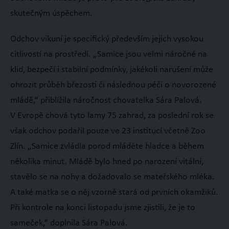
skutečným úspěchem.
Odchov vikuní je specifický především jejich vysokou
citlivostí na prostředí. „Samice jsou velmi náročné na
klid, bezpečí i stabilní podmínky, jakékoli narušení může
ohrozit průběh březosti či následnou péči o novorozené
mládě,“ přiblížila náročnost chovatelka Sára Palová.
V Evropě chová tyto lamy 75 zahrad, za poslední rok se
však odchov podařil pouze ve 23 institucí včetně Zoo
Zlín. „Samice zvládla porod mláděte hladce a během
několika minut. Mládě bylo hned po narození vitální,
stavělo se na nohy a dožadovalo se mateřského mléka.
A také matka se o něj vzorně stará od prvních okamžiků.
Při kontrole na konci listopadu jsme zjistili, že je to
sameček,“ doplnila Sára Palová.