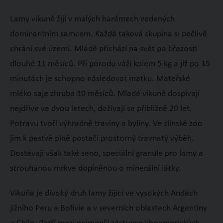
Lamy vikuně žijí v malých harémech vedených
dominantním samcem. Každá taková skupina si pečlivě
chrání své území. Mládě přichází na svět po březosti
dlouhé 11 měsíců. Při porodu váží kolem 5 kg a již po 15
minutách je schopno následovat matku. Mateřské
mléko saje zhruba 10 měsíců. Mladé vikuně dospívají
nejdříve ve dvou letech, dožívají se přibližně 20 let.
Potravu tvoří výhradně traviny a byliny. Ve zlínské zoo
jim k pastvě plně postačí prostorný travnatý výběh.
Dostávají však také seno, speciální granule pro lamy a
strouhanou mrkve doplněnou o minerální látky.
Vikuňa je divoký druh lamy žijící ve vysokých Andách
jižního Peru a Bolívie a v severních oblastech Argentiny