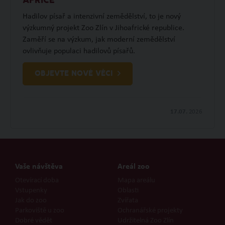
AFRICE
Hadilov písař a intenzivní zemědělství, to je nový
výzkumný projekt Zoo Zlín v Jihoafrické republice.
Zaměří se na výzkum, jak moderní zemědělství
ovlivňuje populaci hadilovů písařů.
OBJEVTE NOVÉ VĚCI
17.07.
2026
Vaše návštěva
Areál zoo
Otevírací doba
Mapa areálu
Vstupenky
Oblasti
Jak do zoo
Zvířata
Parkoviště u zoo
Ochranářské projekty
Dobré vědět
Udržitelná Zoo Zlín