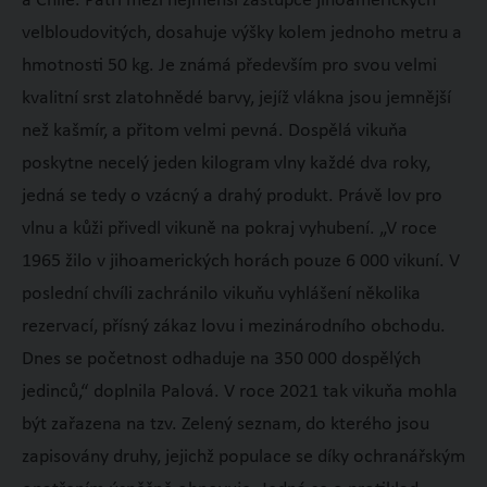
a Chile. Patří mezi nejmenší zástupce jihoamerických
velbloudovitých, dosahuje výšky kolem jednoho metru a
hmotnosti 50 kg. Je známá především pro svou velmi
kvalitní srst zlatohnědé barvy, jejíž vlákna jsou jemnější
než kašmír, a přitom velmi pevná. Dospělá vikuňa
poskytne necelý jeden kilogram vlny každé dva roky,
jedná se tedy o vzácný a drahý produkt. Právě lov pro
vlnu a kůži přivedl vikuně na pokraj vyhubení. „V roce
1965 žilo v jihoamerických horách pouze 6 000 vikuní. V
poslední chvíli zachránilo vikuňu vyhlášení několika
rezervací, přísný zákaz lovu i mezinárodního obchodu.
Dnes se početnost odhaduje na 350 000 dospělých
jedinců,“ doplnila Palová. V roce 2021 tak vikuňa mohla
být zařazena na tzv. Zelený seznam, do kterého jsou
zapisovány druhy, jejichž populace se díky ochranářským