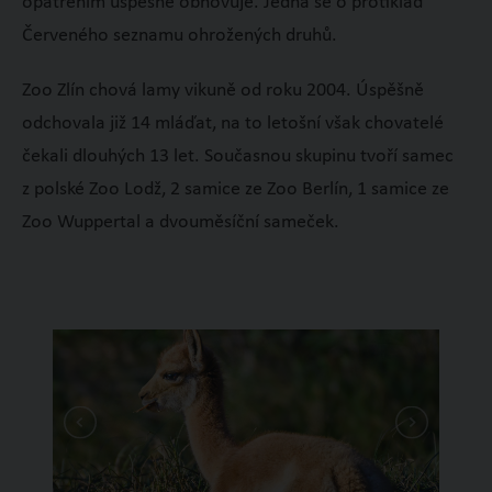
opatřením úspěšně obnovuje. Jedná se o protiklad
Červeného seznamu ohrožených druhů.
Zoo Zlín chová lamy vikuně od roku 2004. Úspěšně
odchovala již 14 mláďat, na to letošní však chovatelé
čekali dlouhých 13 let. Současnou skupinu tvoří samec
z polské Zoo Lodž, 2 samice ze Zoo Berlín, 1 samice ze
Zoo Wuppertal a dvouměsíční sameček.