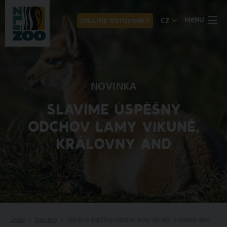
MENU
CZ
ON-LINE VSTUPENKY
NOVINKA
SLAVÍME ÚSPĚŠNÝ
ODCHOV LAMY VIKUNĚ,
KRÁLOVNY AND
Úvod
Novinky
Slavíme úspěšný odchov lamy vikuně, královny And