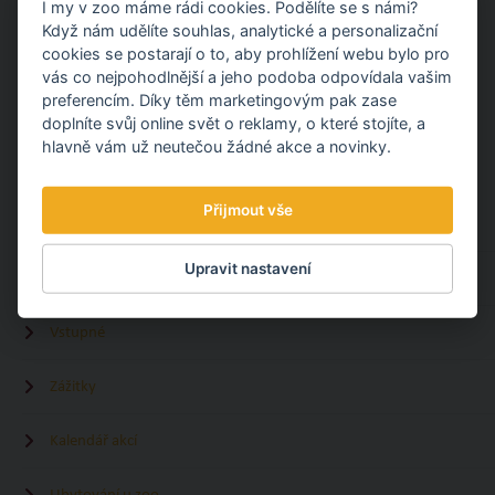
I my v zoo máme rádi cookies. Podělíte se s námi?
Když nám udělíte souhlas, analytické a personalizační
cookies se postarají o to, aby prohlížení webu bylo pro
vás co nejpohodlnější a jeho podoba odpovídala vašim
25.05.
Sdílet článek
preferencím. Díky těm marketingovým pak zase
doplníte svůj online svět o reklamy, o které stojíte, a
hlavně vám už neutečou žádné akce a novinky.
MOHLO BY VÁS ZAJÍMAT
Přijmout vše
Otevírací doba
Upravit nastavení
Jak do zoo
Vstupné
Zážitky
Kalendář akcí