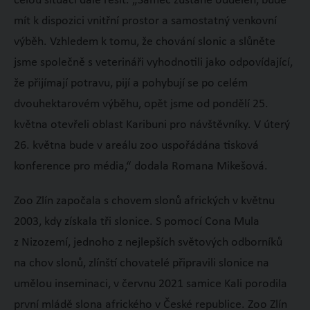
celou situaci dále řešit. „Samec zůstane oddělen, bude
mít k dispozici vnitřní prostor a samostatný venkovní
výběh. Vzhledem k tomu, že chování slonic a slůněte
jsme společně s veterináři vyhodnotili jako odpovídající,
že přijímají potravu, pijí a pohybují se po celém
dvouhektarovém výběhu, opět jsme od pondělí 25.
května otevřeli oblast Karibuni pro návštěvníky. V úterý
26. května bude v areálu zoo uspořádána tisková
konference pro média,“ dodala Romana Mikešová.
Zoo Zlín započala s chovem slonů afrických v květnu
2003, kdy získala tři slonice. S pomocí Cona Mula
z Nizozemí, jednoho z nejlepších světových odborníků
na chov slonů, zlínští chovatelé připravili slonice na
umělou inseminaci, v červnu 2021 samice Kali porodila
první mládě slona afrického v České republice. Zoo Zlín