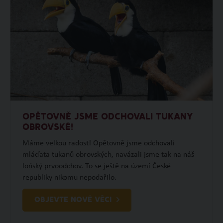
OPĚTOVNĚ JSME ODCHOVALI TUKANY
OBROVSKÉ!
Máme velkou radost! Opětovně jsme odchovali
mláďata tukanů obrovských, navázali jsme tak na náš
loňský prvoodchov. To se ještě na území České
republiky nikomu nepodařilo.
OBJEVTE NOVÉ VĚCI