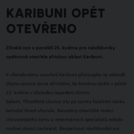
Karibuni opět
otevřeno
Zlínská zoo v pondělí 25. května pro návštěvníky
opětovně otevřela africkou oblast Karibuni.
K víkendovému uzavření Karibuni přistoupila na základě
úhynu samice slona afrického, ke kterému došlo v pátek
22. května v důsledku napadení sloním
býkem. Třicetiletá slonice Ulu po tomto fatálním útoku
bohužel ihned uhynula. Navzdory okamžité reakci
chovatelského týmu a veterinárních specialistů nebylo
možné slonici zachránit. Bezpečnost návštěvníků ani