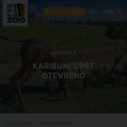
MENU
CZ
ON-LINE VSTUPENKY
NOVINKA
KARIBUNI OPĚT
OTEVŘENO
Úvod
Novinky
Karibuni opět otevřeno