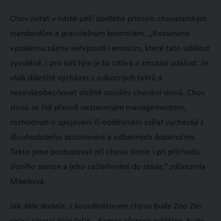
Chov zvířat v lidské péči podléhá přísným chovatelským
standardům a pravidelným kontrolám. „Rozumíme
vysokému zájmu veřejnosti i emocím, které tato událost
vyvolává, i pro náš tým je to citlivá a smutná událost. Je
však důležité vycházet z odborných faktů a
nezevšeobecňovat složité sociální chování slonů. Chov
slonů se řídí přesně nastaveným managementem,
rozhodnutí o spojování či oddělování zvířat vycházejí z
dlouhodobého pozorování a odborných doporučení.
Takto jsme postupovali při chovu slonic i při příchodu
sloního samce a jeho začleňování do stáda,“ zdůraznila
Mikešová.
Jak dále dodala, s koordinátorem chovu bude Zoo Zlín