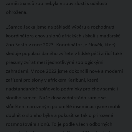
zaměstnanců zoo nebyla v souvislosti s událostí
ohrožena.
„Samce Jacka jsme na základě výběru a rozhodnutí
koordinátora chovu slonů afrických získali z maďarské
Zoo Sostó v roce 2023. Koordinátor je člověk, který
sleduje populaci daného zvířete v lidské péčí a řídí také
přesuny zvířat mezi jednotlivými zoologickými
zahradami. V roce 2022 jsme dokončili nové a moderní
zařízení pro slony v africkém Karibuni, které
nadstandardně splňovalo podmínky pro chov samic i
sloního samce. Naše dosavadní stádo samic se
slůnětem narozeným po umělé inseminaci jsme mohli
doplnit o sloního býka a pokusit se tak o přirozené
rozmnožování slonů. To je podle všech odborných