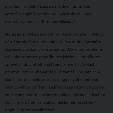
poranění hrudního koše s následným poraněním
vnitřních orgánů. Samice Ulu byla bohužel ihned
usmrcena,“ popsala Romana Mikešová.
Sloni samec byl po události od stáda oddělen. „Byla to
náročná záležitost, tým chovatelů a zoologů prokázal
skutečně vysokou profesionalitu. Díky dlouhodobému
tréninku se samce podařilo bez jakékoliv imobilizace
„převést“ do vnitřního ustájení, kde má svůj vlastní
prostor. Poté se chovatelé plně zaměřili na samice a
slůně, které na celou situaci reagovaly přesunem do
části výběhu s jezírkem. Další tým zaměstnanců zoo se
současně postaral o uzavření oblasti Karibuni, abychom
slonicím a slůněti zajistili co nejklidnější prostředí,“
doplnila Romana Mikešová.