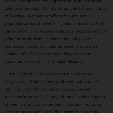
názorů a hodnocení ten nejpřirozenější způsob chovu
zvířat v lidské péči,“ přiblížila Romana Mikešová, vedoucí
marketingu. V chovném zařízení zoo pro samce
připravila samostatné vnitřní i venkovní prostory. Sloní
samec se na nové prostředí adaptoval bez problémů, po
připojení ke slonicím a slůněti s nimi pobýval ve
společných prostorách. „Samec všechny tři samice
opakovaně pářil, prozatím poslední páření jsme
zaznamenali se samicí Ulu,“ řekla Mikešová.
V den incidentu a ani v předchozích dnech samec
nevykazoval žádné známky konfliktního chování vůči
samicím. „Náš tým zoologů a chovatelů prošel
dostupné kamerové záznamy, žádné náznaky takového
chování u sloního býka neobjevil. K pátečnímu útoku
došlo naprosto nečekaně. Pitva prokázala rozsáhlá