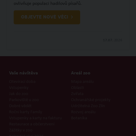
ovlivňuje populaci hadilovů písařů.
OBJEVTE NOVÉ VĚCI
17.07.
2026
Vaše návštěva
Areál zoo
Otevírací doba
Mapa areálu
Vstupenky
Oblasti
Jak do zoo
Zvířata
Parkoviště u zoo
Ochranářské projekty
Dobré vědět
Udržitelná Zoo Zlín
Roční karty Family
Rozvoj areálu
Vstupenky a karty na fakturu
Botanika
Restaurace a občerstvení
Zážitky v zoo