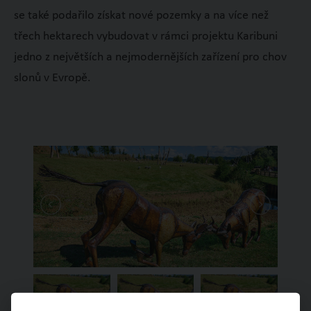
se také podařilo získat nové pozemky a na více než
třech hektarech vybudovat v rámci projektu Karibuni
jedno z největších a nejmodernějších zařízení pro chov
slonů v Evropě.