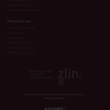
Kalendář akcí 2026
Ubytování u zoo
Návštěvní řád Zoo Zlín
Pomáháte zoo
Jak můžu pomoct?
Sponzorství
Partnerství
Sbírka 4NATURE
Sbírka pro Zoo Zlín
Mokřady pro život
Zřizovatelem a hlavním finančním podporovatelem Zoo Zlín je
statutární město Zlín