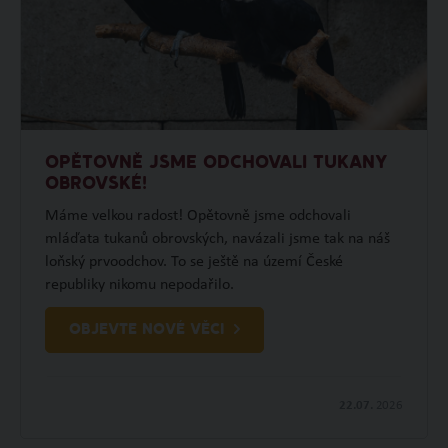
OPĚTOVNĚ JSME ODCHOVALI TUKANY
OBROVSKÉ!
Máme velkou radost! Opětovně jsme odchovali
mláďata tukanů obrovských, navázali jsme tak na náš
loňský prvoodchov. To se ještě na území České
republiky nikomu nepodařilo.
OBJEVTE NOVÉ VĚCI
22.07.
2026