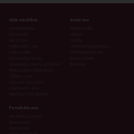
Vaše návštěva
Areál zoo
Otevírací doba
Mapa areálu
Vstupenky
Oblasti
Jak do zoo
Zvířata
Parkoviště u zoo
Ochranářské projekty
Dobré vědět
Udržitelná Zoo Zlín
Roční karty Family
Rozvoj areálu
Vstupenky a karty na fakturu
Botanika
Restaurace a občerstvení
Zážitky v zoo
Kalendář akcí 2026
Ubytování u zoo
Návštěvní řád Zoo Zlín
Pomáháte zoo
Jak můžu pomoct?
Sponzorství
Partnerství