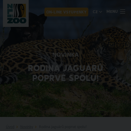
MENU
CZ
ON-LINE VSTUPENKY
NOVINKA
RODINA JAGUÁRŮ
POPRVÉ SPOLU!
Úvod
Novinky
Rodina jaguárů poprvé spolu!