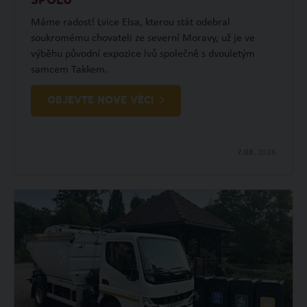
SPOLU
Máme radost! Lvice Elsa, kterou stát odebral
soukromému chovateli ze severní Moravy, už je ve
výběhu původní expozice lvů společně s dvouletým
samcem Takkem.
OBJEVTE NOVÉ VĚCI
7.08.
2026