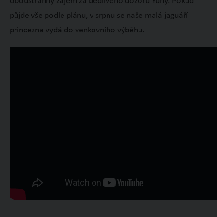
oboustranný zájem za bedlivého dozoru Yuny. Pokud
půjde vše podle plánu, v srpnu se naše malá jaguáří
princezna vydá do venkovního výběhu.