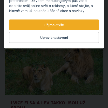
preferencím. Díky těm marketingovým pak zase
doplníte svůj online svět o reklamy, o které stojíte, a
hlavně vám už neutečou žádné akce a novinky.
Přijmout vše
MOHLO BY VÁS ZAJÍMAT
Upravit nastavení
LVICE ELSA A LEV TAKKO JSOU UŽ