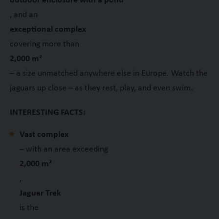
outdoor enclosure with a pond
, and an
exceptional complex
covering more than
2,000 m²
– a size unmatched anywhere else in Europe. Watch the
jaguars up close – as they rest, play, and even swim.
INTERESTING FACTS:
Vast complex
– with an area exceeding
2,000 m²
,
Jaguar Trek
is the