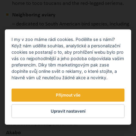
home to toco toucans and the red-legged seriema.
Neighboring aviary
– dedicated to South American bird species, including
military macaws and, for the first time in the zoo’s
I my v zoo máme rádi cookies. Podělíte se s námi?
history, Andean condors.
Když nám udělíte souhlas, analytické a personalizační
cookies se postarají o to, aby prohlížení webu bylo pro
New visitor route
vás co nejpohodlnější a jeho podoba odpovídala vašim
– the project also includes a redesigned path for both
preferencím. Díky těm marketingovým pak zase
doplníte svůj online svět o reklamy, o které stojíte, a
pedestrians and the zoo train, with serpentine turns
hlavně vám už neutečou žádné akce a novinky.
making the slope more enjoyable to walk.
MAIN STARS:
Přijmout vše
Jaguars – female
Upravit nastavení
Yuna
(Zoo Rostock, 2022), black male
Akabo