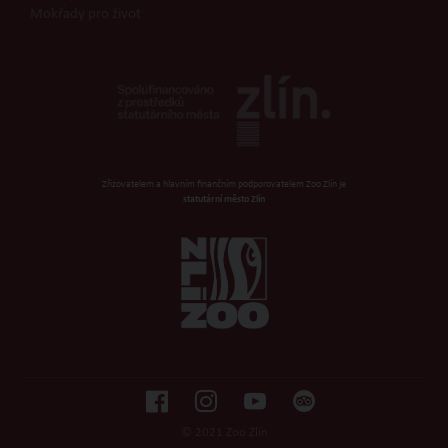
Mokřady pro život
Zřizovatelem a hlavním finančním podporovatelem Zoo Zlín je
statutární město Zlín
© 2021 Zoo Zlín