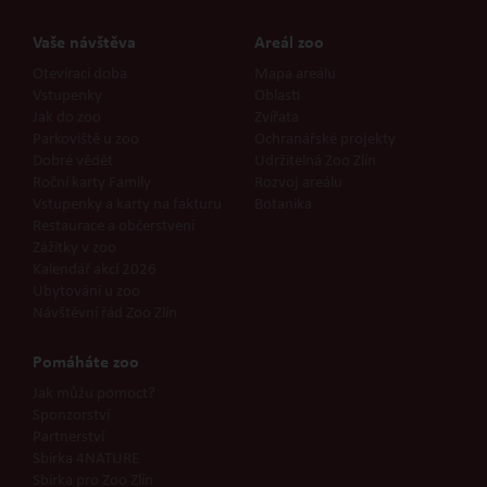
Vaše návštěva
Areál zoo
Otevírací doba
Mapa areálu
Vstupenky
Oblasti
Jak do zoo
Zvířata
Parkoviště u zoo
Ochranářské projekty
Dobré vědět
Udržitelná Zoo Zlín
Roční karty Family
Rozvoj areálu
Vstupenky a karty na fakturu
Botanika
Restaurace a občerstvení
Zážitky v zoo
Kalendář akcí 2026
Ubytování u zoo
Návštěvní řád Zoo Zlín
Pomáháte zoo
Jak můžu pomoct?
Sponzorství
Partnerství
Sbírka 4NATURE
Sbírka pro Zoo Zlín