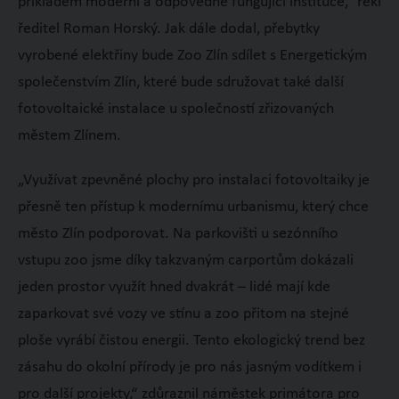
příkladem moderní a odpovědně fungující instituce,“ řekl
ředitel Roman Horský. Jak dále dodal, přebytky
vyrobené elektřiny bude Zoo Zlín sdílet s Energetickým
společenstvím Zlín, které bude sdružovat také další
fotovoltaické instalace u společností zřizovaných
městem Zlínem.
„Využívat zpevněné plochy pro instalaci fotovoltaiky je
přesně ten přístup k modernímu urbanismu, který chce
město Zlín podporovat. Na parkovišti u sezónního
vstupu zoo jsme díky takzvaným carportům dokázali
jeden prostor využít hned dvakrát – lidé mají kde
zaparkovat své vozy ve stínu a zoo přitom na stejné
ploše vyrábí čistou energii. Tento ekologický trend bez
zásahu do okolní přírody je pro nás jasným vodítkem i
pro další projekty,“ zdůraznil náměstek primátora pro