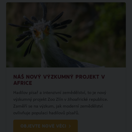
NÁŠ NOVÝ VÝZKUMNÝ PROJEKT V
AFRICE
Hadilov písař a intenzivní zemědělství, to je nový
výzkumný projekt Zoo Zlín v Jihoafrické republice.
Zaměří se na výzkum, jak moderní zemědělství
ovlivňuje populaci hadilovů písařů.
OBJEVTE NOVÉ VĚCI