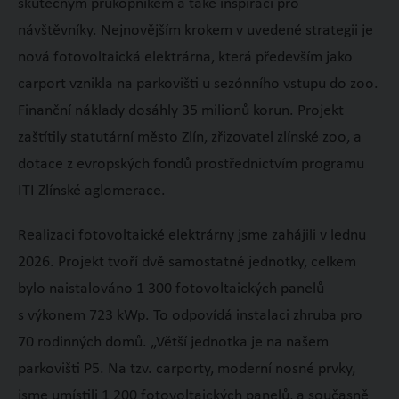
skutečným průkopníkem a také inspirací pro
návštěvníky. Nejnovějším krokem v uvedené strategii je
nová fotovoltaická elektrárna, která především jako
carport vznikla na parkovišti u sezónního vstupu do zoo.
Finanční náklady dosáhly 35 milionů korun. Projekt
zaštítily statutární město Zlín, zřizovatel zlínské zoo, a
dotace z evropských fondů prostřednictvím programu
ITI Zlínské aglomerace.
Realizaci fotovoltaické elektrárny jsme zahájili v lednu
2026. Projekt tvoří dvě samostatné jednotky, celkem
bylo naistalováno 1 300 fotovoltaických panelů
s výkonem 723 kWp. To odpovídá instalaci zhruba pro
70 rodinných domů. „Větší jednotka je na našem
parkovišti P5. Na tzv. carporty, moderní nosné prvky,
jsme umístili 1 200 fotovoltaických panelů, a současně