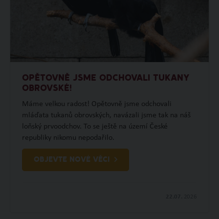
OPĚTOVNĚ JSME ODCHOVALI TUKANY
OBROVSKÉ!
Máme velkou radost! Opětovně jsme odchovali
mláďata tukanů obrovských, navázali jsme tak na náš
loňský prvoodchov. To se ještě na území České
republiky nikomu nepodařilo.
OBJEVTE NOVÉ VĚCI
22.07.
2026