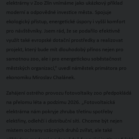
elektrárny v Zoo Zlín vnímáme jako ukázkový příklad
moderní a odpovědné investice města. Spojuje
ekologický přístup, energetické úspory i vyšší komfort
pro návštěvníky. Jsem rád, že se podařilo efektivně
využít také evropské dotační prostředky a realizovat
projekt, který bude mít dlouhodobý přínos nejen pro
samotnou zoo, ale i pro energetickou soběstačnost
městských organizací,“ uvedl náměstek primátora pro
ekonomiku Miroslav Chalánek.
Zahájení ostrého provozu fotovoltaiky zoo předpokládá
na přelomu léta a podzimu 2026. „Fotovoltaická
elektrárna nám pokryje zhruba třetinu spotřeby
elektřiny, odlehčí i distribuční síti. Chceme být nejen
místem ochrany vzácných druhů zvířat, ale také