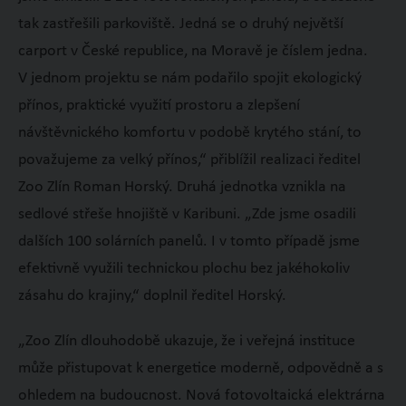
tak zastřešili parkoviště. Jedná se o druhý největší
carport v České republice, na Moravě je číslem jedna.
V jednom projektu se nám podařilo spojit ekologický
přínos, praktické využití prostoru a zlepšení
návštěvnického komfortu v podobě krytého stání, to
považujeme za velký přínos,“ přiblížil realizaci ředitel
Zoo Zlín Roman Horský. Druhá jednotka vznikla na
sedlové střeše hnojiště v Karibuni. „Zde jsme osadili
dalších 100 solárních panelů. I v tomto případě jsme
efektivně využili technickou plochu bez jakéhokoliv
zásahu do krajiny,“ doplnil ředitel Horský.
„Zoo Zlín dlouhodobě ukazuje, že i veřejná instituce
může přistupovat k energetice moderně, odpovědně a s
ohledem na budoucnost. Nová fotovoltaická elektrárna