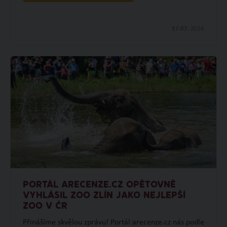
17.07.
2026
PORTÁL ARECENZE.CZ OPĚTOVNĚ
VYHLÁSIL ZOO ZLÍN JAKO NEJLEPŠÍ
ZOO V ČR
Přinášíme skvělou zprávu! Portál arecenze.cz nás podle