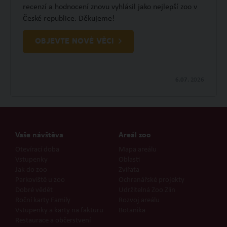
recenzí a hodnocení znovu vyhlásil jako nejlepší zoo v
České republice. Děkujeme!
OBJEVTE NOVÉ VĚCI
6.07.
2026
Vaše návštěva
Areál zoo
Otevírací doba
Mapa areálu
Vstupenky
Oblasti
Jak do zoo
Zvířata
Parkoviště u zoo
Ochranářské projekty
Dobré vědět
Udržitelná Zoo Zlín
Roční karty Family
Rozvoj areálu
Vstupenky a karty na fakturu
Botanika
Restaurace a občerstvení