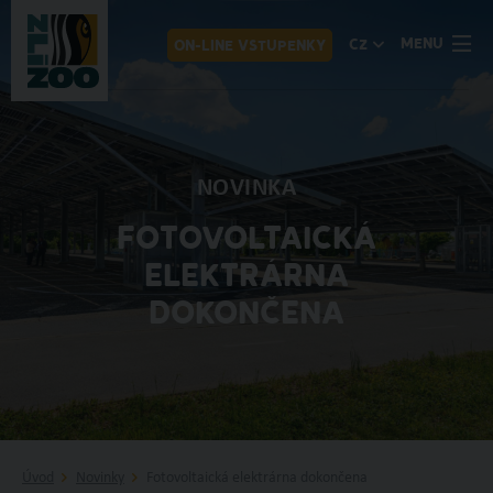
MENU
CZ
ON-LINE VSTUPENKY
NOVINKA
FOTOVOLTAICKÁ
ELEKTRÁRNA
DOKONČENA
Úvod
Novinky
Fotovoltaická elektrárna dokončena