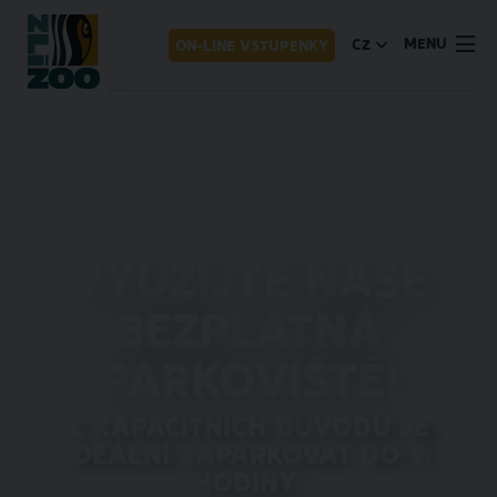
MENU
CZ
ON-LINE VSTUPENKY
Využijte naše
bezplatná
parkoviště!
Z kapacitních důvodů je
ideální zaparkovat do 9.
hodiny.