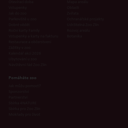
Otevírací doba
Mapa areálu
Vstupenky
Oblasti
Jak do zoo
Zvířata
Parkoviště u zoo
Ochranářské projekty
Dobré vědět
Udržitelná Zoo Zlín
Roční karty Family
Rozvoj areálu
Vstupenky a karty na fakturu
Botanika
Restaurace a občerstvení
Zážitky v zoo
Kalendář akcí 2026
Ubytování u zoo
Návštěvní řád Zoo Zlín
Pomáháte zoo
Jak můžu pomoct?
Sponzorství
Partnerství
Sbírka 4NATURE
Sbírka pro Zoo Zlín
Mokřady pro život