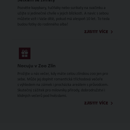
Setkání se zvířaty
Pozvěte kapybary, tučňáky nebo surikaty na svačinku a
užijte si jedinečné chvíle v jejich blízkosti. A navíc s sebou
můžete vzít i Vaše dítě, pokud má alespoň 10 let. To teda
budou fotky do rodinného alba!
ZJISTIT VÍCE
Nocuju v Zoo Zlín
Prožijte u nás večer, kdy máte celou zlínskou zoo jen pro
sebe. Může jej doplnit romantická tříchodová večeře
s výhledem na zámek i procházka areálem s průvodcem.
Skutečný zážitek pro milovníky přírody, dobrodružství i
klidných večerů pod hvězdami.
ZJISTIT VÍCE