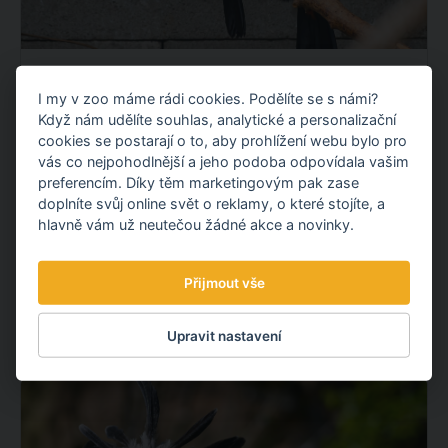
OPĚTOVNĚ JSME ODCHOVALI TUKANY
I my v zoo máme rádi cookies. Podělíte se s námi?
OBROVSKÉ!
Když nám udělíte souhlas, analytické a personalizační
Máme velkou radost! Opětovně jsme odchovali
cookies se postarají o to, aby prohlížení webu bylo pro
mláďata tukanů obrovských, navázali jsme tak na náš
vás co nejpohodlnější a jeho podoba odpovídala vašim
loňský prvoodchov. To se ještě na území České
preferencím. Díky těm marketingovým pak zase
doplníte svůj online svět o reklamy, o které stojíte, a
republiky nikomu nepodařilo.
hlavně vám už neutečou žádné akce a novinky.
OBJEVTE NOVÉ VĚCI
Přijmout vše
22.07.
2026
Upravit nastavení