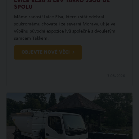
LVICE ELSA A LEV TAKKO JSOU UŽ
SPOLU
Máme radost! Lvice Elsa, kterou stát odebral
soukromému chovateli ze severní Moravy, už je ve
výběhu původní expozice lvů společně s dvouletým
samcem Takkem.
OBJEVTE NOVÉ VĚCI
7.08.
2026