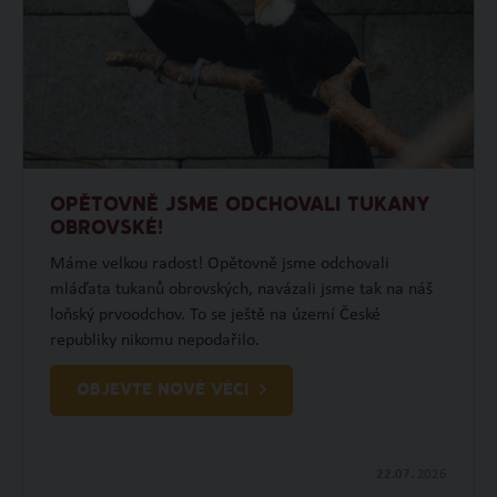
OPĚTOVNĚ JSME ODCHOVALI TUKANY
OBROVSKÉ!
Máme velkou radost! Opětovně jsme odchovali
mláďata tukanů obrovských, navázali jsme tak na náš
loňský prvoodchov. To se ještě na území České
republiky nikomu nepodařilo.
OBJEVTE NOVÉ VĚCI
22.07.
2026