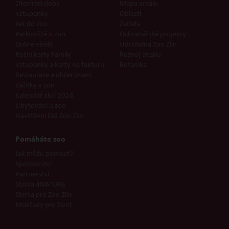
Otevírací doba
Mapa areálu
Vstupenky
Oblasti
Jak do zoo
Zvířata
Parkoviště u zoo
Ochranářské projekty
Dobré vědět
Udržitelná Zoo Zlín
Roční karty Family
Rozvoj areálu
Vstupenky a karty na fakturu
Botanika
Restaurace a občerstvení
Zážitky v zoo
Kalendář akcí 2026
Ubytování u zoo
Návštěvní řád Zoo Zlín
Pomáháte zoo
Jak můžu pomoct?
Sponzorství
Partnerství
Sbírka 4NATURE
Sbírka pro Zoo Zlín
Mokřady pro život