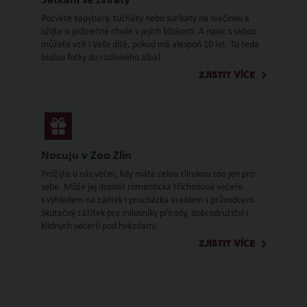
Setkání se zvířaty
Pozvěte kapybary, tučňáky nebo surikaty na svačinku a
užijte si jedinečné chvíle v jejich blízkosti. A navíc s sebou
můžete vzít i Vaše dítě, pokud má alespoň 10 let. To teda
budou fotky do rodinného alba!
ZJISTIT VÍCE
Nocuju v Zoo Zlín
Prožijte u nás večer, kdy máte celou zlínskou zoo jen pro
sebe. Může jej doplnit romantická tříchodová večeře
s výhledem na zámek i procházka areálem s průvodcem.
Skutečný zážitek pro milovníky přírody, dobrodružství i
klidných večerů pod hvězdami.
ZJISTIT VÍCE