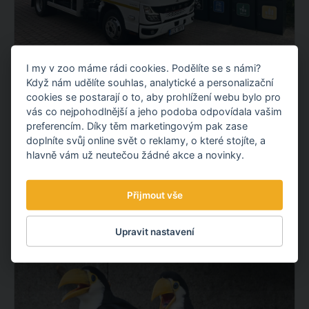
I my v zoo máme rádi cookies. Podělíte se s námi?
NOVÝ ELEKTROMOBIL NA KOMUNÁLNÍ
Když nám udělíte souhlas, analytické a personalizační
ODPAD
cookies se postarají o to, aby prohlížení webu bylo pro
Představujeme vám nový elektrický vůz pro svoz
vás co nejpohodlnější a jeho podoba odpovídala vašim
komunálního odpadu. Po fotovoltaické elektrárně tak
preferencím. Díky těm marketingovým pak zase
doplníte svůj online svět o reklamy, o které stojíte, a
pokračujeme dalším projektem v oblasti udržitelnosti.
hlavně vám už neutečou žádné akce a novinky.
OBJEVTE NOVÉ VĚCI
Přijmout vše
3.08.
2026
Upravit nastavení