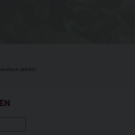
skvělých zážitků!
EN