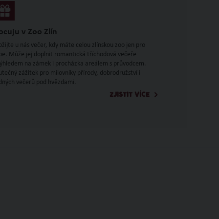
ocuju v Zoo Zlín
ožijte u nás večer, kdy máte celou zlínskou zoo jen pro
be. Může jej doplnit romantická tříchodová večeře
výhledem na zámek i procházka areálem s průvodcem.
utečný zážitek pro milovníky přírody, dobrodružství i
idných večerů pod hvězdami.
ZJISTIT VÍCE