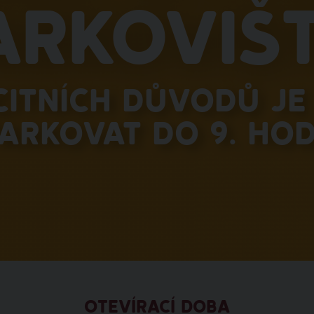
arkovišt
citních důvodů je 
arkovat do 9. hod
OTEVÍRACÍ DOBA