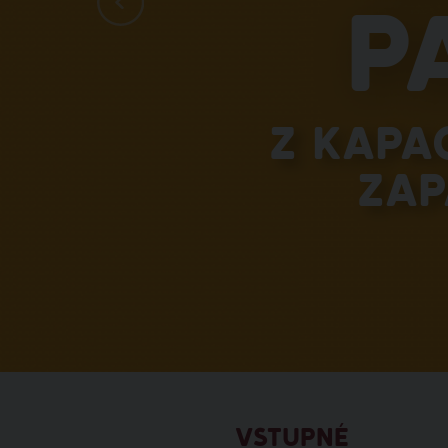
p
Z kapa
zap
VSTUPNÉ