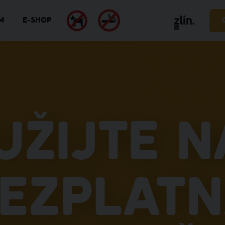
M
E-SHOP
užijte n
ezplat