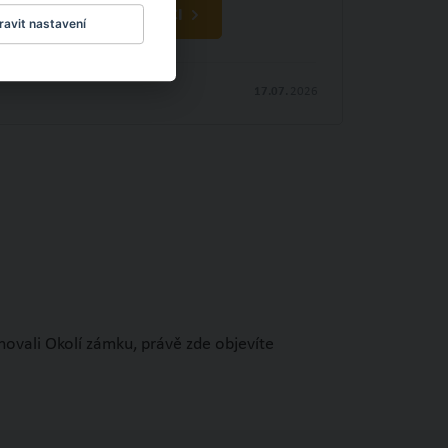
OBJEVTE NOVÉ VĚCI
avit nastavení
17.07.
2026
novali Okolí zámku, právě zde objevíte