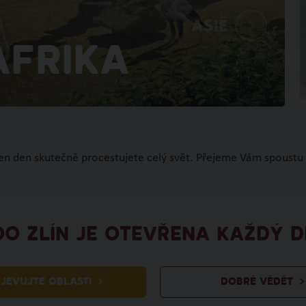
Asie
Afrika
den den skutečně procestujete celý svět. Přejeme Vám spoustu 
OO ZLÍN JE OTEVŘENA KAŽDÝ D
JEVUJTE OBLASTI
DOBRÉ VĚDĚT