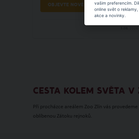
vašim preferencím. Dí
OBJEVTE NOVÉ VĚCI
online svět o reklamy,
akce a novinky.
3.08.
2026
CESTA KOLEM SVĚTA V 
Při procházce areálem Zoo Zlín vás provedeme A
oblíbenou Zátoku rejnoků.