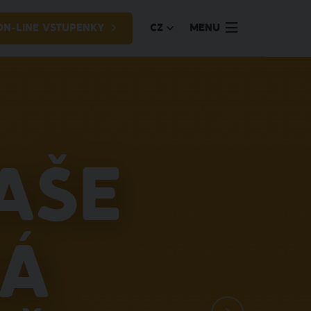
ON-LINE VSTUPENKY
CZ
MENU
aše
ná