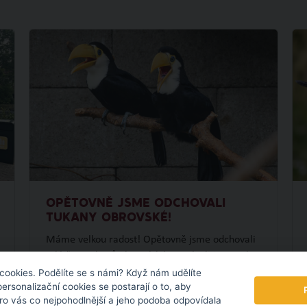
OPĚTOVNĚ JSME ODCHOVALI
TUKANY OBROVSKÉ!
Máme velkou radost! Opětovně jsme odchovali
mláďata tukanů obrovských, navázali jsme tak
na náš loňský prvoodchov. To se ještě na území
cookies. Podělíte se s námi? Když nám udělíte
personalizační cookies se postarají o to, aby
České republiky nikomu nepodařilo.
pro vás co nejpohodlnější a jeho podoba odpovídala