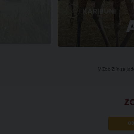
Karibuni
V Zoo Zlín za je
Z
OB