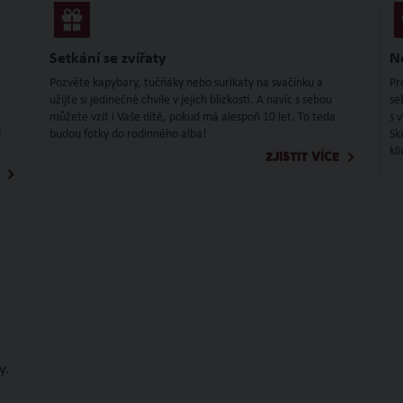
Setkání se zvířaty
N
Pozvěte kapybary, tučňáky nebo surikaty na svačinku a
Pr
užijte si jedinečné chvíle v jejich blízkosti. A navíc s sebou
se
můžete vzít i Vaše dítě, pokud má alespoň 10 let. To teda
s 
í
budou fotky do rodinného alba!
Sk
kl
ZJISTIT VÍCE
y.