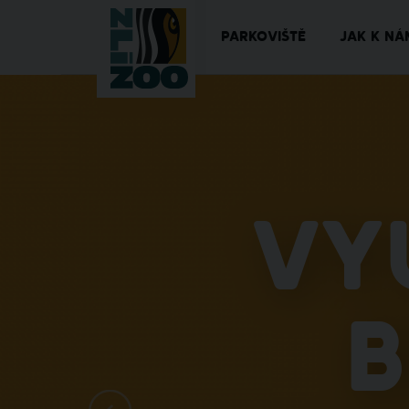
PARKOVIŠTĚ
JAK K NÁ
Vy
b