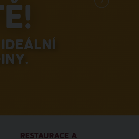
ě!
ideální
iny.
RESTAURACE A