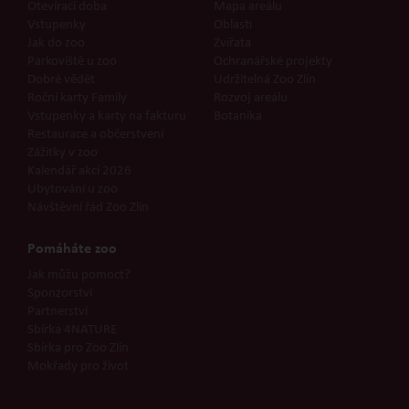
Otevírací doba
Mapa areálu
Vstupenky
Oblasti
Jak do zoo
Zvířata
Parkoviště u zoo
Ochranářské projekty
Dobré vědět
Udržitelná Zoo Zlín
Roční karty Family
Rozvoj areálu
Vstupenky a karty na fakturu
Botanika
Restaurace a občerstvení
Zážitky v zoo
Kalendář akcí 2026
Ubytování u zoo
Návštěvní řád Zoo Zlín
Pomáháte zoo
Jak můžu pomoct?
Sponzorství
Partnerství
Sbírka 4NATURE
Sbírka pro Zoo Zlín
Mokřady pro život