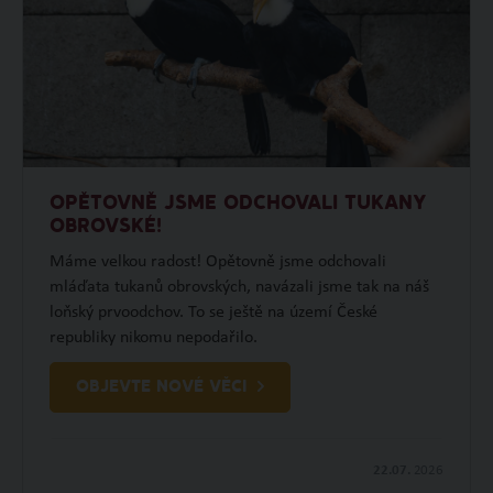
OPĚTOVNĚ JSME ODCHOVALI TUKANY
OBROVSKÉ!
Máme velkou radost! Opětovně jsme odchovali
mláďata tukanů obrovských, navázali jsme tak na náš
loňský prvoodchov. To se ještě na území České
republiky nikomu nepodařilo.
OBJEVTE NOVÉ VĚCI
22.07.
2026