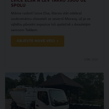
LVICE ELSA A LEV TAKKO JSOU UŽ
SPOLU
Máme radost! Lvice Elsa, kterou stát odebral
soukromému chovateli ze severní Moravy, už je ve
výběhu původní expozice lvů společně s dvouletým
samcem Takkem.
OBJEVTE NOVÉ VĚCI
7.08.
2026