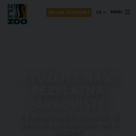
MENU
CZ
ON-LINE VSTUPENKY
Využijte naše
bezplatná
parkoviště!
Z kapacitních důvodů je
ideální zaparkovat do 9.
hodiny.