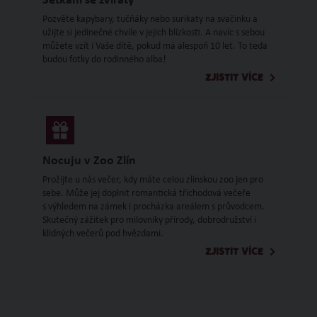
Setkání se zvířaty
Pozvěte kapybary, tučňáky nebo surikaty na svačinku a
užijte si jedinečné chvíle v jejich blízkosti. A navíc s sebou
můžete vzít i Vaše dítě, pokud má alespoň 10 let. To teda
budou fotky do rodinného alba!
ZJISTIT VÍCE
Nocuju v Zoo Zlín
Prožijte u nás večer, kdy máte celou zlínskou zoo jen pro
sebe. Může jej doplnit romantická tříchodová večeře
s výhledem na zámek i procházka areálem s průvodcem.
Skutečný zážitek pro milovníky přírody, dobrodružství i
klidných večerů pod hvězdami.
ZJISTIT VÍCE