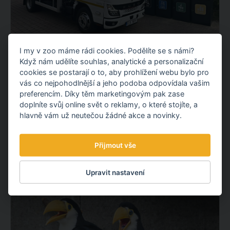
I my v zoo máme rádi cookies. Podělíte se s námi?
NOVÝ ELEKTROMOBIL NA KOMUNÁLNÍ
Když nám udělíte souhlas, analytické a personalizační
ODPAD
cookies se postarají o to, aby prohlížení webu bylo pro
Představujeme vám nový elektrický vůz pro svoz
vás co nejpohodlnější a jeho podoba odpovídala vašim
komunálního odpadu. Po fotovoltaické elektrárně tak
preferencím. Díky těm marketingovým pak zase
doplníte svůj online svět o reklamy, o které stojíte, a
pokračujeme dalším projektem v oblasti udržitelnosti.
hlavně vám už neutečou žádné akce a novinky.
OBJEVTE NOVÉ VĚCI
Přijmout vše
3.08.
2026
Upravit nastavení