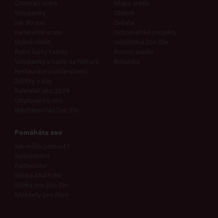
Otevírací doba
Mapa areálu
Vstupenky
Oblasti
Jak do zoo
Zvířata
Parkoviště u zoo
Ochranářské projekty
Dobré vědět
Udržitelná Zoo Zlín
Roční karty Family
Rozvoj areálu
Vstupenky a karty na fakturu
Botanika
Restaurace a občerstvení
Zážitky v zoo
Kalendář akcí 2026
Ubytování u zoo
Návštěvní řád Zoo Zlín
Pomáháte zoo
Jak můžu pomoct?
Sponzorství
Partnerství
Sbírka 4NATURE
Sbírka pro Zoo Zlín
Mokřady pro život