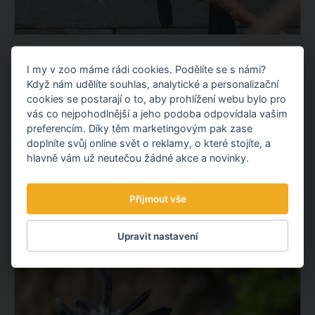
OPĚTOVNĚ JSME ODCHOVALI TUKANY
I my v zoo máme rádi cookies. Podělíte se s námi?
OBROVSKÉ!
Když nám udělíte souhlas, analytické a personalizační
Máme velkou radost! Opětovně jsme odchovali
cookies se postarají o to, aby prohlížení webu bylo pro
mláďata tukanů obrovských, navázali jsme tak na náš
vás co nejpohodlnější a jeho podoba odpovídala vašim
loňský prvoodchov. To se ještě na území České
preferencím. Díky těm marketingovým pak zase
doplníte svůj online svět o reklamy, o které stojíte, a
republiky nikomu nepodařilo.
hlavně vám už neutečou žádné akce a novinky.
OBJEVTE NOVÉ VĚCI
Přijmout vše
22.07.
2026
Upravit nastavení