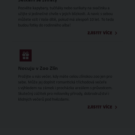
Setkání se zvířaty
Pozvěte kapybary, tučňáky nebo surikaty na svačinku a
užijte si jedinečné chvíle v jejich blízkosti. A navíc s sebou
můžete vzít i Vaše dítě, pokud má alespoň 10 let. To teda
budou fotky do rodinného alba!
ZJISTIT VÍCE
Nocuju v Zoo Zlín
Prožijte u nás večer, kdy máte celou zlínskou zoo jen pro
sebe. Může jej doplnit romantická tříchodová večeře
s výhledem na zámek i procházka areálem s průvodcem.
Skutečný zážitek pro milovníky přírody, dobrodružství i
klidných večerů pod hvězdami.
ZJISTIT VÍCE