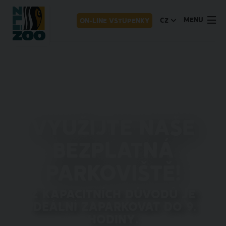
MENU
CZ
ON-LINE VSTUPENKY
Využijte naše
bezplatná
parkoviště!
Z kapacitních důvodů je
ideální zaparkovat do 9.
hodiny.