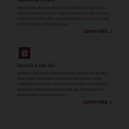
Setkání se zvířaty
Pozvěte kapybary, tučňáky nebo surikaty na svačinku a
užijte si jedinečné chvíle v jejich blízkosti. A navíc s sebou
můžete vzít i Vaše dítě, pokud má alespoň 10 let. To teda
budou fotky do rodinného alba!
ZJISTIT VÍCE
Nocuju v Zoo Zlín
Prožijte u nás večer, kdy máte celou zlínskou zoo jen pro
sebe. Může jej doplnit romantická tříchodová večeře
s výhledem na zámek i procházka areálem s průvodcem.
Skutečný zážitek pro milovníky přírody, dobrodružství i
klidných večerů pod hvězdami.
ZJISTIT VÍCE