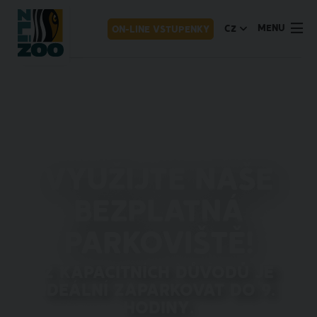
MENU
CZ
ON-LINE VSTUPENKY
Využijte naše
bezplatná
parkoviště!
Z kapacitních důvodů je
ideální zaparkovat do 9.
hodiny.