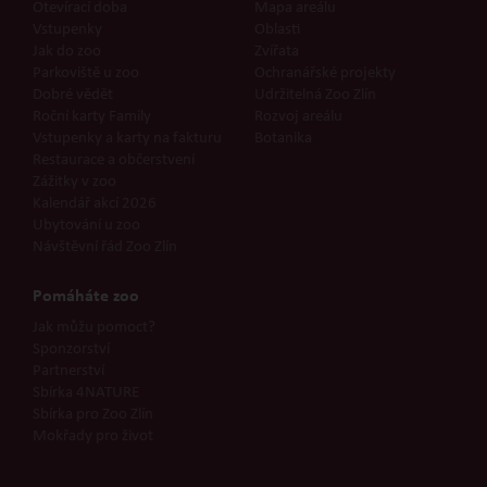
Otevírací doba
Mapa areálu
Vstupenky
Oblasti
Jak do zoo
Zvířata
Parkoviště u zoo
Ochranářské projekty
Dobré vědět
Udržitelná Zoo Zlín
Roční karty Family
Rozvoj areálu
Vstupenky a karty na fakturu
Botanika
Restaurace a občerstvení
Zážitky v zoo
Kalendář akcí 2026
Ubytování u zoo
Návštěvní řád Zoo Zlín
Pomáháte zoo
Jak můžu pomoct?
Sponzorství
Partnerství
Sbírka 4NATURE
Sbírka pro Zoo Zlín
Mokřady pro život