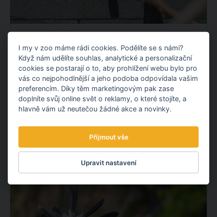
OPĚTOVNĚ JSME ODCHOVALI TUKANY
I my v zoo máme rádi cookies. Podělíte se s námi?
OBROVSKÉ!
Když nám udělíte souhlas, analytické a personalizační
Máme velkou radost! Opětovně jsme odchovali
cookies se postarají o to, aby prohlížení webu bylo pro
mláďata tukanů obrovských, navázali jsme tak na náš
vás co nejpohodlnější a jeho podoba odpovídala vašim
loňský prvoodchov. To se ještě na území České
preferencím. Díky těm marketingovým pak zase
doplníte svůj online svět o reklamy, o které stojíte, a
republiky nikomu nepodařilo.
hlavně vám už neutečou žádné akce a novinky.
OBJEVTE NOVÉ VĚCI
Přijmout vše
22.07.
2026
Upravit nastavení