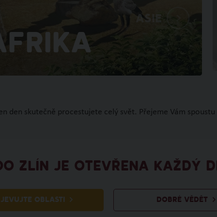
Asie
Afrika
den den skutečně procestujete celý svět. Přejeme Vám spoustu 
OO ZLÍN JE OTEVŘENA KAŽDÝ D
JEVUJTE OBLASTI
DOBRÉ VĚDĚT