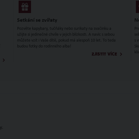
Setkání se zvířaty
N
Pozvěte kapybary, tučňáky nebo surikaty na svačinku a
Pr
užijte si jedinečné chvíle v jejich blízkosti. A navíc s sebou
se
můžete vzít i Vaše dítě, pokud má alespoň 10 let. To teda
s 
í
budou fotky do rodinného alba!
Sk
kl
ZJISTIT VÍCE
y.