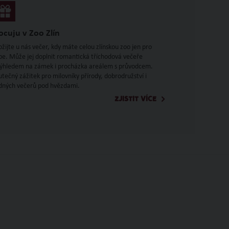
ocuju v Zoo Zlín
ožijte u nás večer, kdy máte celou zlínskou zoo jen pro
be. Může jej doplnit romantická tříchodová večeře
výhledem na zámek i procházka areálem s průvodcem.
utečný zážitek pro milovníky přírody, dobrodružství i
idných večerů pod hvězdami.
ZJISTIT VÍCE