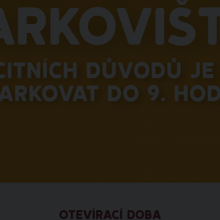
arkovišt
citních důvodů je 
arkovat do 9. hod
OTEVÍRACÍ DOBA