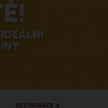
ě!
ideální
iny.
RESTAURACE A