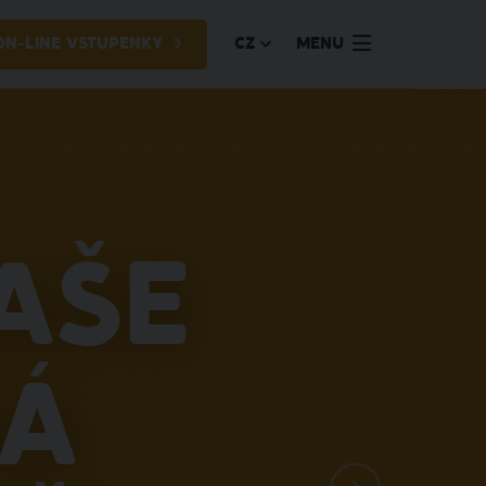
ON-LINE VSTUPENKY
CZ
MENU
aše
ná