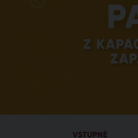
p
Z kapa
zap
VSTUPNÉ