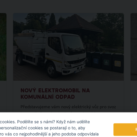
NOVÝ ELEKTROMOBIL NA
KOMUNÁLNÍ ODPAD
Představujeme vám nový elektrický vůz pro svoz
komunálního odpadu. Po fotovoltaické
elektrárně tak pokračujeme dalším projektem v
cookies. Podělíte se s námi? Když nám udělíte
personalizační cookies se postarají o to, aby
oblasti udržitelnosti.
pro vás co nejpohodlnější a jeho podoba odpovídala