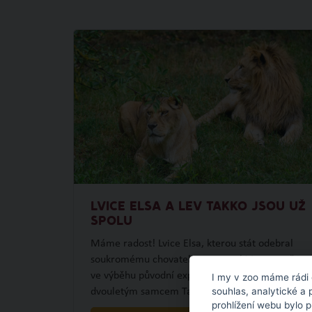
LVICE ELSA A LEV TAKKO JSOU UŽ
SPOLU
Máme radost! Lvice Elsa, kterou stát odebral
soukromému chovateli ze severní Moravy, už je
ve výběhu původní expozice lvů společně s
I my v zoo máme rádi 
souhlas, analytické a 
dvouletým samcem Takkem.
prohlížení webu bylo 