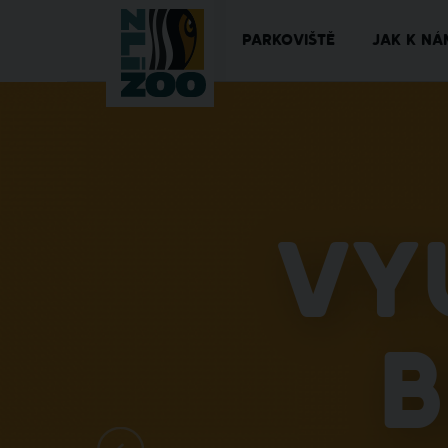
PARKOVIŠTĚ
JAK K NÁ
Vy
b