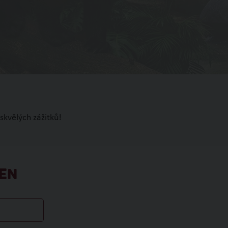
skvělých zážitků!
EN