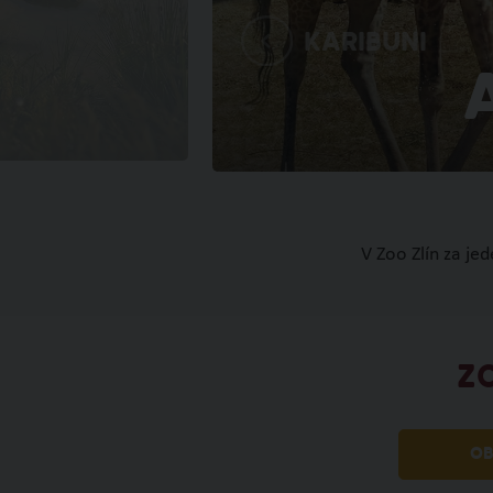
Karibuni
V Zoo Zlín za je
Z
OB