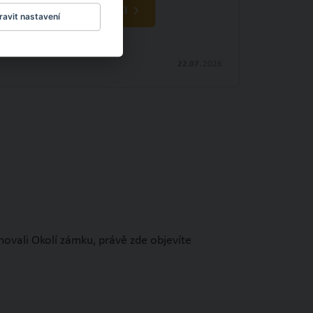
OBJEVTE NOVÉ VĚCI
avit nastavení
22.07.
2026
novali Okolí zámku, právě zde objevíte