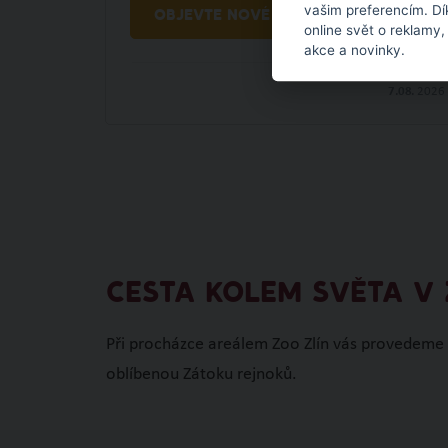
vašim preferencím. Dí
OBJEVTE NOVÉ VĚCI
online svět o reklamy,
akce a novinky.
7.08.
2026
CESTA KOLEM SVĚTA V 
Při procházce areálem Zoo Zlín vás provedeme A
oblíbenou Zátoku rejnoků.