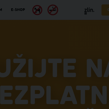
M
E-SHOP
užijte n
ezplat