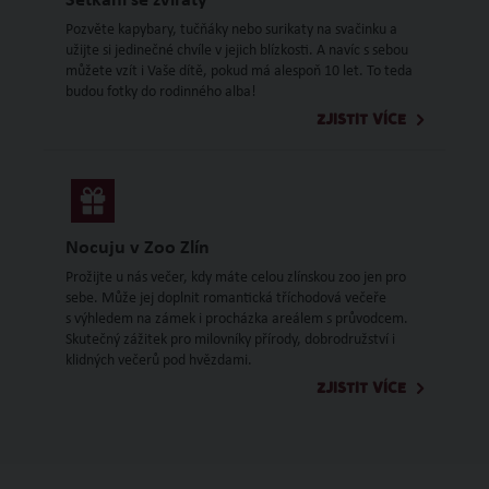
Setkání se zvířaty
Pozvěte kapybary, tučňáky nebo surikaty na svačinku a
užijte si jedinečné chvíle v jejich blízkosti. A navíc s sebou
můžete vzít i Vaše dítě, pokud má alespoň 10 let. To teda
budou fotky do rodinného alba!
ZJISTIT VÍCE
Nocuju v Zoo Zlín
Prožijte u nás večer, kdy máte celou zlínskou zoo jen pro
sebe. Může jej doplnit romantická tříchodová večeře
s výhledem na zámek i procházka areálem s průvodcem.
Skutečný zážitek pro milovníky přírody, dobrodružství i
klidných večerů pod hvězdami.
ZJISTIT VÍCE