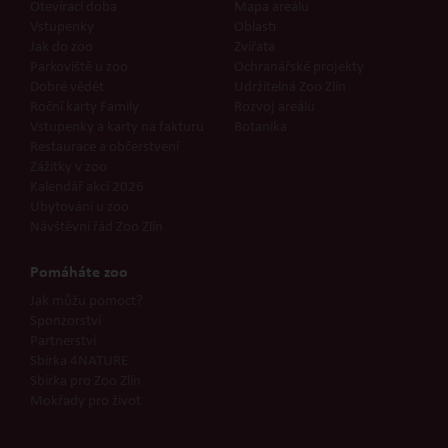
Otevírací doba
Mapa areálu
Vstupenky
Oblasti
Jak do zoo
Zvířata
Parkoviště u zoo
Ochranářské projekty
Dobré vědět
Udržitelná Zoo Zlín
Roční karty Family
Rozvoj areálu
Vstupenky a karty na fakturu
Botanika
Restaurace a občerstvení
Zážitky v zoo
Kalendář akcí 2026
Ubytování u zoo
Návštěvní řád Zoo Zlín
Pomáháte zoo
Jak můžu pomoct?
Sponzorství
Partnerství
Sbírka 4NATURE
Sbírka pro Zoo Zlín
Mokřady pro život