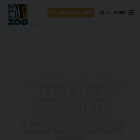
MENU
CZ
ON-LINE VSTUPENKY
Využijte naše
bezplatná
parkoviště!
Z kapacitních důvodů je
ideální zaparkovat do 9.
hodiny.