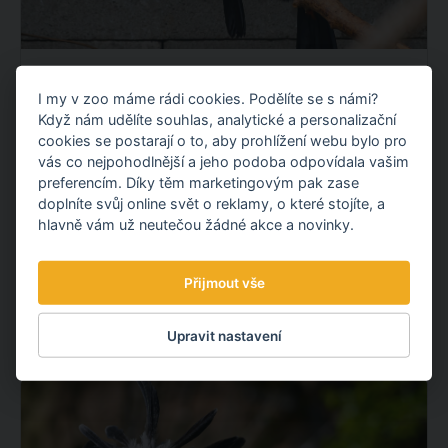
OPĚTOVNĚ JSME ODCHOVALI TUKANY
I my v zoo máme rádi cookies. Podělíte se s námi?
OBROVSKÉ!
Když nám udělíte souhlas, analytické a personalizační
Máme velkou radost! Opětovně jsme odchovali
cookies se postarají o to, aby prohlížení webu bylo pro
mláďata tukanů obrovských, navázali jsme tak na náš
vás co nejpohodlnější a jeho podoba odpovídala vašim
loňský prvoodchov. To se ještě na území České
preferencím. Díky těm marketingovým pak zase
doplníte svůj online svět o reklamy, o které stojíte, a
republiky nikomu nepodařilo.
hlavně vám už neutečou žádné akce a novinky.
OBJEVTE NOVÉ VĚCI
Přijmout vše
22.07.
2026
Upravit nastavení