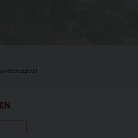
skvělých zážitků!
EN