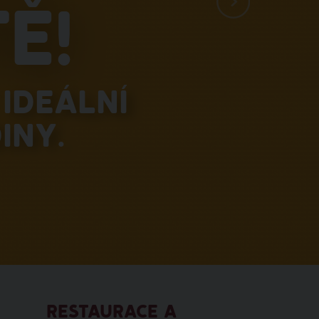
ě!
ideální
iny.
RESTAURACE A