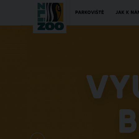
PARKOVIŠTĚ
JAK K NÁ
Vy
b