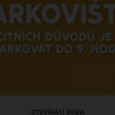
arkovišt
citních důvodů je 
arkovat do 9. hod
OTEVÍRACÍ DOBA