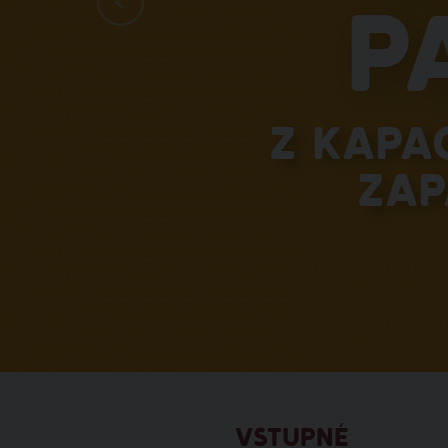
p
Z kapa
zap
VSTUPNÉ