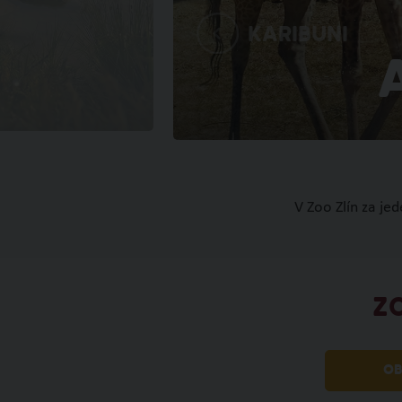
Karibuni
V Zoo Zlín za je
Z
OB