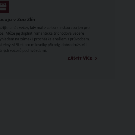
ocuju v Zoo Zlín
ožijte u nás večer, kdy máte celou zlínskou zoo jen pro
be. Může jej doplnit romantická tříchodová večeře
výhledem na zámek i procházka areálem s průvodcem.
utečný zážitek pro milovníky přírody, dobrodružství i
idných večerů pod hvězdami.
ZJISTIT VÍCE