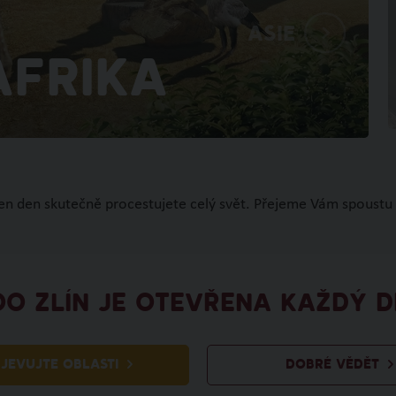
Asie
Afrika
den den skutečně procestujete celý svět. Přejeme Vám spoustu 
OO ZLÍN JE OTEVŘENA KAŽDÝ D
JEVUJTE OBLASTI
DOBRÉ VĚDĚT