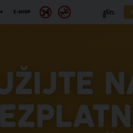
M
E-SHOP
užijte n
ezplat