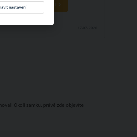
OBJEVTE NOVÉ VĚCI
avit nastavení
17.07.
2026
novali Okolí zámku, právě zde objevíte