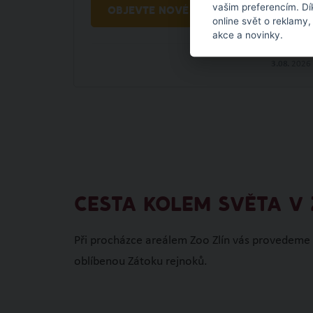
vašim preferencím. Dí
OBJEVTE NOVÉ VĚCI
online svět o reklamy,
akce a novinky.
3.08.
2026
CESTA KOLEM SVĚTA V 
Při procházce areálem Zoo Zlín vás provedeme A
oblíbenou Zátoku rejnoků.