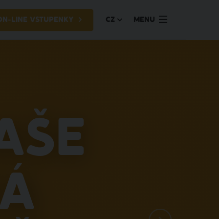
ON-LINE VSTUPENKY
CZ
MENU
aše
ná