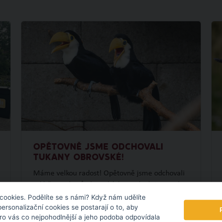
OPĚTOVNĚ JSME ODCHOVALI
TUKANY OBROVSKÉ!
Máme velkou radost! Opětovně jsme odchovali
mláďata tukanů obrovských, navázali jsme tak
na náš loňský prvoodchov. To se ještě na území
cookies. Podělíte se s námi? Když nám udělíte
personalizační cookies se postarají o to, aby
České republiky nikomu nepodařilo.
pro vás co nejpohodlnější a jeho podoba odpovídala