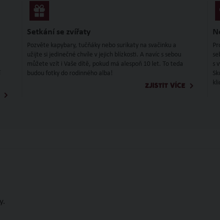
Setkání se zvířaty
N
Pozvěte kapybary, tučňáky nebo surikaty na svačinku a
Pr
užijte si jedinečné chvíle v jejich blízkosti. A navíc s sebou
se
můžete vzít i Vaše dítě, pokud má alespoň 10 let. To teda
s 
í
budou fotky do rodinného alba!
Sk
kl
ZJISTIT VÍCE
y.