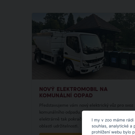
NOVÝ ELEKTROMOBIL NA
KOMUNÁLNÍ ODPAD
Představujeme vám nový elektrický vůz pro svoz
komunálního odpadu. Po fotovoltaické
elektrárně tak pokračujeme dalším projektem v
I my v zoo máme rádi 
souhlas, analytické a 
oblasti udržitelnosti.
prohlížení webu bylo 