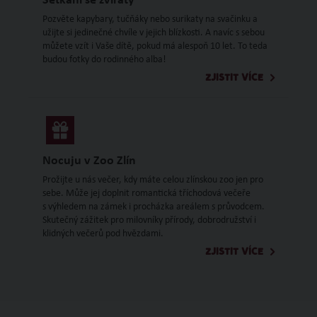
Setkání se zvířaty
Pozvěte kapybary, tučňáky nebo surikaty na svačinku a
užijte si jedinečné chvíle v jejich blízkosti. A navíc s sebou
můžete vzít i Vaše dítě, pokud má alespoň 10 let. To teda
budou fotky do rodinného alba!
ZJISTIT VÍCE
Nocuju v Zoo Zlín
Prožijte u nás večer, kdy máte celou zlínskou zoo jen pro
sebe. Může jej doplnit romantická tříchodová večeře
s výhledem na zámek i procházka areálem s průvodcem.
Skutečný zážitek pro milovníky přírody, dobrodružství i
klidných večerů pod hvězdami.
ZJISTIT VÍCE