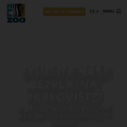
MENU
CZ
ON-LINE VSTUPENKY
Využijte naše
bezplatná
parkoviště!
Z kapacitních důvodů je
ideální zaparkovat do 9.
hodiny.