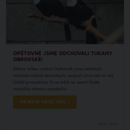
OPĚTOVNĚ JSME ODCHOVALI TUKANY
OBROVSKÉ!
Máme velkou radost! Opětovně jsme odchovali
mláďata tukanů obrovských, navázali jsme tak na náš
loňský prvoodchov. To se ještě na území České
republiky nikomu nepodařilo.
OBJEVTE NOVÉ VĚCI
22.07.
2026