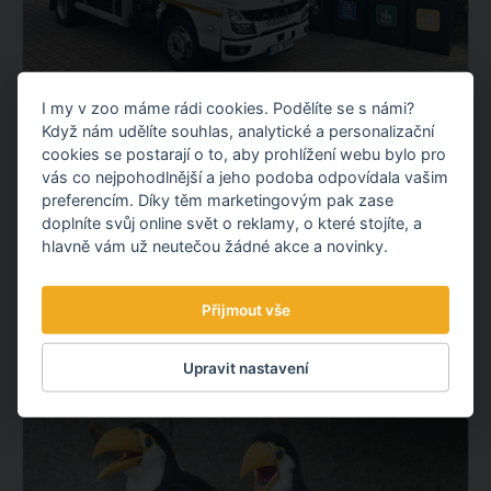
I my v zoo máme rádi cookies. Podělíte se s námi?
NOVÝ ELEKTROMOBIL NA KOMUNÁLNÍ
Když nám udělíte souhlas, analytické a personalizační
ODPAD
cookies se postarají o to, aby prohlížení webu bylo pro
Představujeme vám nový elektrický vůz pro svoz
vás co nejpohodlnější a jeho podoba odpovídala vašim
komunálního odpadu. Po fotovoltaické elektrárně tak
preferencím. Díky těm marketingovým pak zase
doplníte svůj online svět o reklamy, o které stojíte, a
pokračujeme dalším projektem v oblasti udržitelnosti.
hlavně vám už neutečou žádné akce a novinky.
OBJEVTE NOVÉ VĚCI
Přijmout vše
3.08.
2026
Upravit nastavení