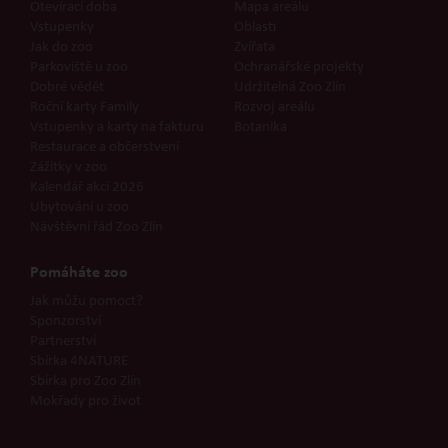
Otevírací doba
Mapa areálu
Vstupenky
Oblasti
Jak do zoo
Zvířata
Parkoviště u zoo
Ochranářské projekty
Dobré vědět
Udržitelná Zoo Zlín
Roční karty Family
Rozvoj areálu
Vstupenky a karty na fakturu
Botanika
Restaurace a občerstvení
Zážitky v zoo
Kalendář akcí 2026
Ubytování u zoo
Návštěvní řád Zoo Zlín
Pomáháte zoo
Jak můžu pomoct?
Sponzorství
Partnerství
Sbírka 4NATURE
Sbírka pro Zoo Zlín
Mokřady pro život