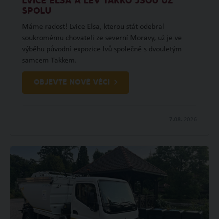
LVICE ELSA A LEV TAKKO JSOU UŽ
SPOLU
Máme radost! Lvice Elsa, kterou stát odebral
soukromému chovateli ze severní Moravy, už je ve
výběhu původní expozice lvů společně s dvouletým
samcem Takkem.
OBJEVTE NOVÉ VĚCI
7.08.
2026