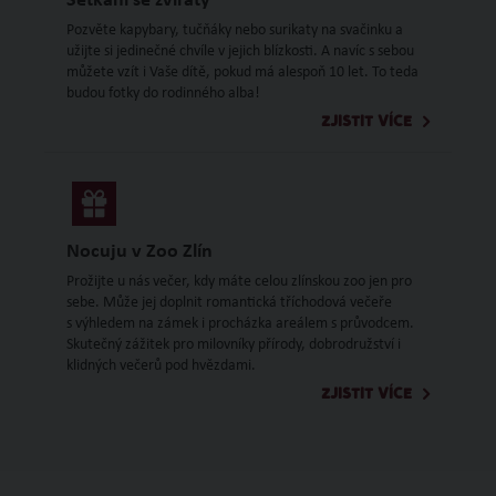
Setkání se zvířaty
Pozvěte kapybary, tučňáky nebo surikaty na svačinku a
užijte si jedinečné chvíle v jejich blízkosti. A navíc s sebou
můžete vzít i Vaše dítě, pokud má alespoň 10 let. To teda
budou fotky do rodinného alba!
ZJISTIT VÍCE
Nocuju v Zoo Zlín
Prožijte u nás večer, kdy máte celou zlínskou zoo jen pro
sebe. Může jej doplnit romantická tříchodová večeře
s výhledem na zámek i procházka areálem s průvodcem.
Skutečný zážitek pro milovníky přírody, dobrodružství i
klidných večerů pod hvězdami.
ZJISTIT VÍCE