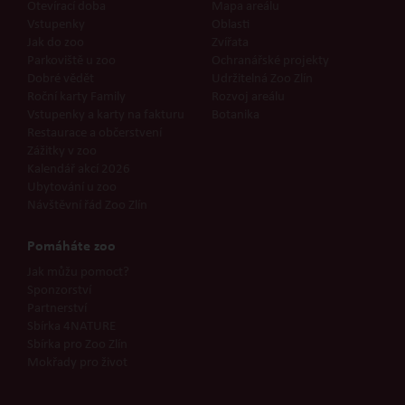
Otevírací doba
Mapa areálu
Vstupenky
Oblasti
Jak do zoo
Zvířata
Parkoviště u zoo
Ochranářské projekty
Dobré vědět
Udržitelná Zoo Zlín
Roční karty Family
Rozvoj areálu
Vstupenky a karty na fakturu
Botanika
Restaurace a občerstvení
Zážitky v zoo
Kalendář akcí 2026
Ubytování u zoo
Návštěvní řád Zoo Zlín
Pomáháte zoo
Jak můžu pomoct?
Sponzorství
Partnerství
Sbírka 4NATURE
Sbírka pro Zoo Zlín
Mokřady pro život