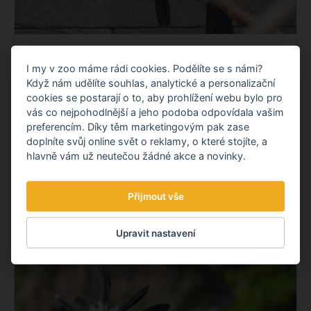
OPĚTOVNĚ JSME ODCHOVALI TUKANY
I my v zoo máme rádi cookies. Podělíte se s námi?
OBROVSKÉ!
Když nám udělíte souhlas, analytické a personalizační
Máme velkou radost! Opětovně jsme odchovali
cookies se postarají o to, aby prohlížení webu bylo pro
mláďata tukanů obrovských, navázali jsme tak na náš
vás co nejpohodlnější a jeho podoba odpovídala vašim
loňský prvoodchov. To se ještě na území České
preferencím. Díky těm marketingovým pak zase
doplníte svůj online svět o reklamy, o které stojíte, a
republiky nikomu nepodařilo.
hlavně vám už neutečou žádné akce a novinky.
OBJEVTE NOVÉ VĚCI
Přijmout vše
22.07.
2026
Upravit nastavení