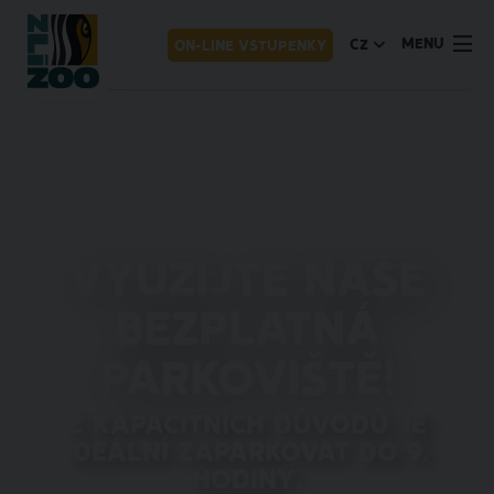
MENU
CZ
ON-LINE VSTUPENKY
Využijte naše
bezplatná
parkoviště!
Z kapacitních důvodů je
ideální zaparkovat do 9.
hodiny.