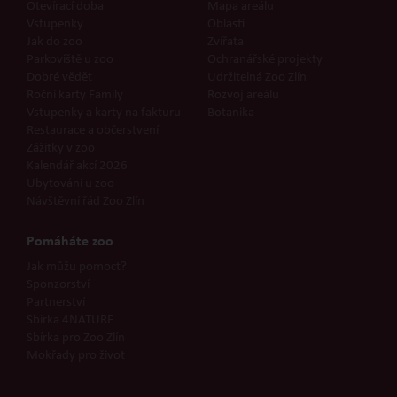
Otevírací doba
Mapa areálu
Vstupenky
Oblasti
Jak do zoo
Zvířata
Parkoviště u zoo
Ochranářské projekty
Dobré vědět
Udržitelná Zoo Zlín
Roční karty Family
Rozvoj areálu
Vstupenky a karty na fakturu
Botanika
Restaurace a občerstvení
Zážitky v zoo
Kalendář akcí 2026
Ubytování u zoo
Návštěvní řád Zoo Zlín
Pomáháte zoo
Jak můžu pomoct?
Sponzorství
Partnerství
Sbírka 4NATURE
Sbírka pro Zoo Zlín
Mokřady pro život