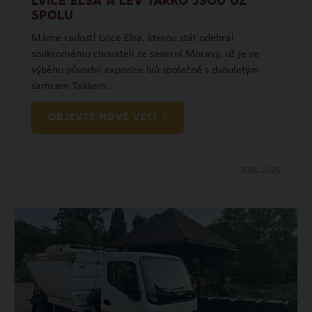
LVICE ELSA A LEV TAKKO JSOU UŽ
SPOLU
Máme radost! Lvice Elsa, kterou stát odebral
soukromému chovateli ze severní Moravy, už je ve
výběhu původní expozice lvů společně s dvouletým
samcem Takkem.
OBJEVTE NOVÉ VĚCI
7.08.
2026