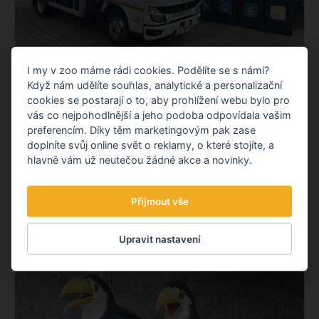
I my v zoo máme rádi cookies. Podělíte se s námi?
NOVÝ ELEKTROMOBIL NA KOMUNÁLNÍ
Když nám udělíte souhlas, analytické a personalizační
ODPAD
cookies se postarají o to, aby prohlížení webu bylo pro
Představujeme vám nový elektrický vůz pro svoz
vás co nejpohodlnější a jeho podoba odpovídala vašim
komunálního odpadu. Po fotovoltaické elektrárně tak
preferencím. Díky těm marketingovým pak zase
doplníte svůj online svět o reklamy, o které stojíte, a
pokračujeme dalším projektem v oblasti udržitelnosti.
hlavně vám už neutečou žádné akce a novinky.
OBJEVTE NOVÉ VĚCI
Přijmout vše
3.08.
2026
Upravit nastavení