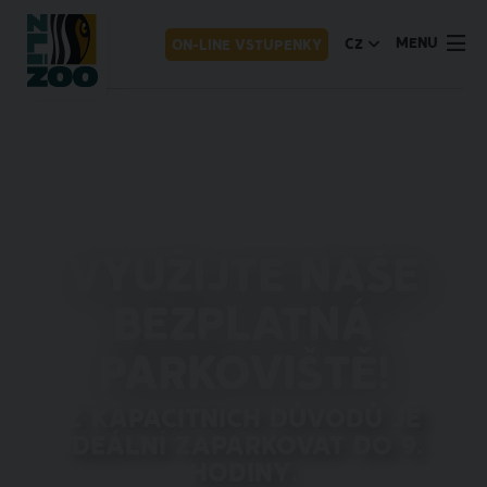
MENU
CZ
ON-LINE VSTUPENKY
Využijte naše
bezplatná
parkoviště!
Z kapacitních důvodů je
ideální zaparkovat do 9.
hodiny.