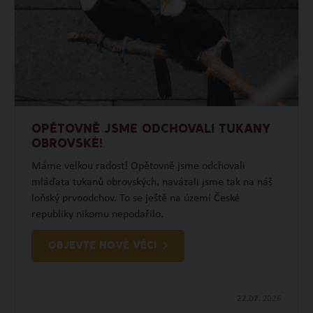
OPĚTOVNĚ JSME ODCHOVALI TUKANY
OBROVSKÉ!
Máme velkou radost! Opětovně jsme odchovali
mláďata tukanů obrovských, navázali jsme tak na náš
loňský prvoodchov. To se ještě na území České
republiky nikomu nepodařilo.
OBJEVTE NOVÉ VĚCI
22.07.
2026