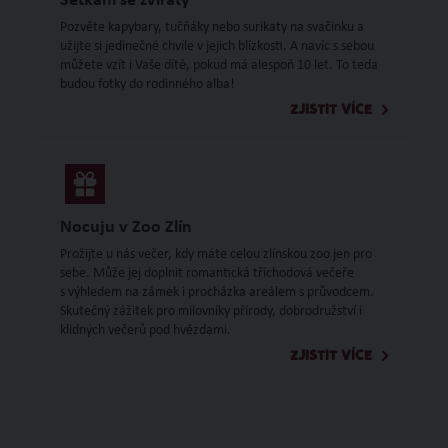
Setkání se zvířaty
Pozvěte kapybary, tučňáky nebo surikaty na svačinku a
užijte si jedinečné chvíle v jejich blízkosti. A navíc s sebou
můžete vzít i Vaše dítě, pokud má alespoň 10 let. To teda
budou fotky do rodinného alba!
ZJISTIT VÍCE
Nocuju v Zoo Zlín
Prožijte u nás večer, kdy máte celou zlínskou zoo jen pro
sebe. Může jej doplnit romantická tříchodová večeře
s výhledem na zámek i procházka areálem s průvodcem.
Skutečný zážitek pro milovníky přírody, dobrodružství i
klidných večerů pod hvězdami.
ZJISTIT VÍCE