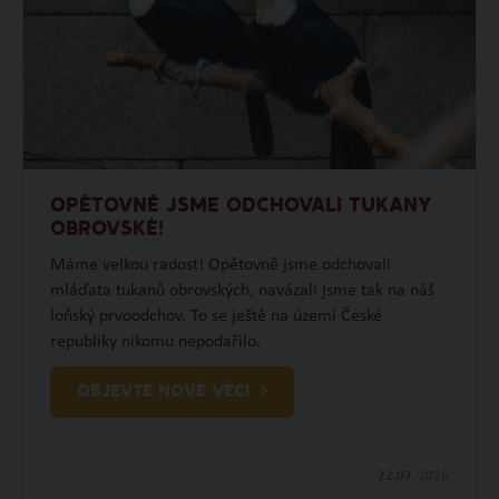
OPĚTOVNĚ JSME ODCHOVALI TUKANY
OBROVSKÉ!
Máme velkou radost! Opětovně jsme odchovali
mláďata tukanů obrovských, navázali jsme tak na náš
loňský prvoodchov. To se ještě na území České
republiky nikomu nepodařilo.
OBJEVTE NOVÉ VĚCI
22.07.
2026