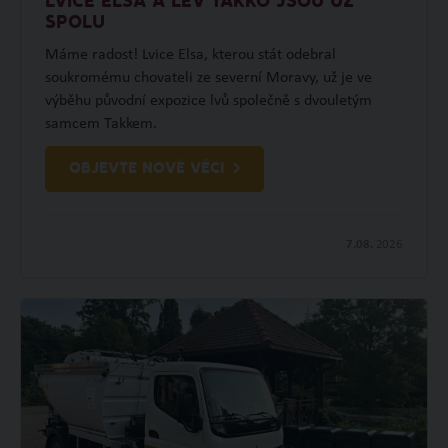
LVICE ELSA A LEV TAKKO JSOU UŽ
SPOLU
Máme radost! Lvice Elsa, kterou stát odebral
soukromému chovateli ze severní Moravy, už je ve
výběhu původní expozice lvů společně s dvouletým
samcem Takkem.
OBJEVTE NOVÉ VĚCI
7.08.
2026