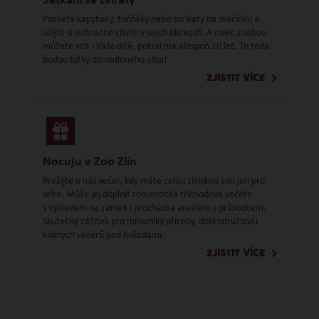
Setkání se zvířaty
Pozvěte kapybary, tučňáky nebo surikaty na svačinku a
užijte si jedinečné chvíle v jejich blízkosti. A navíc s sebou
můžete vzít i Vaše dítě, pokud má alespoň 10 let. To teda
budou fotky do rodinného alba!
ZJISTIT VÍCE
Nocuju v Zoo Zlín
Prožijte u nás večer, kdy máte celou zlínskou zoo jen pro
sebe. Může jej doplnit romantická tříchodová večeře
s výhledem na zámek i procházka areálem s průvodcem.
Skutečný zážitek pro milovníky přírody, dobrodružství i
klidných večerů pod hvězdami.
ZJISTIT VÍCE