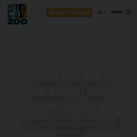
MENU
CZ
ON-LINE VSTUPENKY
Využijte naše
bezplatná
parkoviště!
Z kapacitních důvodů je
ideální zaparkovat do 9.
hodiny.