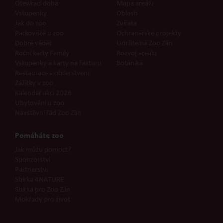
Otevírací doba
Mapa areálu
Vstupenky
Oblasti
Jak do zoo
Zvířata
Parkoviště u zoo
Ochranářské projekty
Dobré vědět
Udržitelná Zoo Zlín
Roční karty Family
Rozvoj areálu
Vstupenky a karty na fakturu
Botanika
Restaurace a občerstvení
Zážitky v zoo
Kalendář akcí 2026
Ubytování u zoo
Návštěvní řád Zoo Zlín
Pomáháte zoo
Jak můžu pomoct?
Sponzorství
Partnerství
Sbírka 4NATURE
Sbírka pro Zoo Zlín
Mokřady pro život