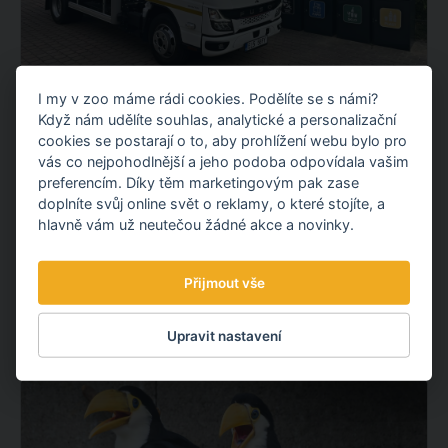
I my v zoo máme rádi cookies. Podělíte se s námi?
NOVÝ ELEKTROMOBIL NA KOMUNÁLNÍ
Když nám udělíte souhlas, analytické a personalizační
ODPAD
cookies se postarají o to, aby prohlížení webu bylo pro
Představujeme vám nový elektrický vůz pro svoz
vás co nejpohodlnější a jeho podoba odpovídala vašim
komunálního odpadu. Po fotovoltaické elektrárně tak
preferencím. Díky těm marketingovým pak zase
doplníte svůj online svět o reklamy, o které stojíte, a
pokračujeme dalším projektem v oblasti udržitelnosti.
hlavně vám už neutečou žádné akce a novinky.
OBJEVTE NOVÉ VĚCI
Přijmout vše
3.08.
2026
Upravit nastavení