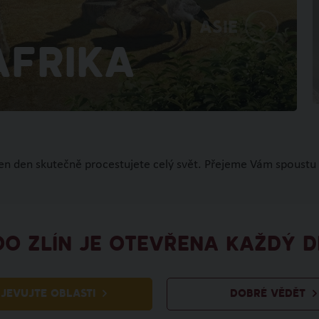
Asie
Afrika
den den skutečně procestujete celý svět. Přejeme Vám spoustu 
OO ZLÍN JE OTEVŘENA KAŽDÝ D
JEVUJTE OBLASTI
DOBRÉ VĚDĚT