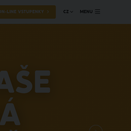
ON-LINE VSTUPENKY
CZ
MENU
aše
ná