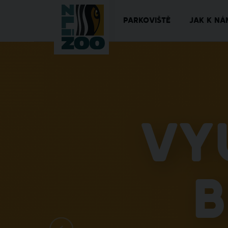
PARKOVIŠTĚ
JAK K NÁ
Vy
b