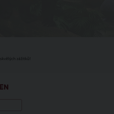
skvělých zážitků!
EN