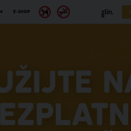
M
E-SHOP
užijte n
ezplat