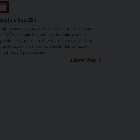
ocuju v Zoo Zlín
ožijte u nás večer, kdy máte celou zlínskou zoo jen pro
be. Může jej doplnit romantická tříchodová večeře
výhledem na zámek i procházka areálem s průvodcem.
utečný zážitek pro milovníky přírody, dobrodružství i
idných večerů pod hvězdami.
ZJISTIT VÍCE