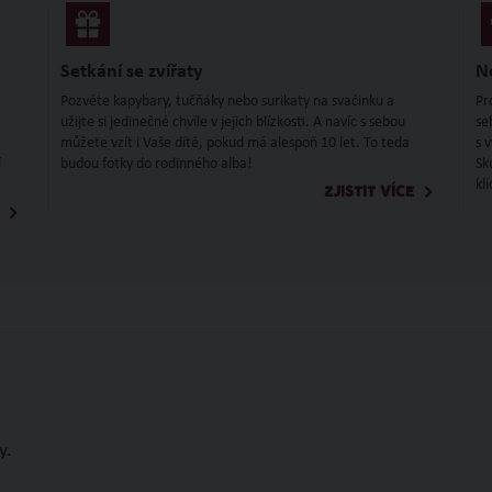
Setkání se zvířaty
N
Pozvěte kapybary, tučňáky nebo surikaty na svačinku a
Pr
užijte si jedinečné chvíle v jejich blízkosti. A navíc s sebou
se
můžete vzít i Vaše dítě, pokud má alespoň 10 let. To teda
s 
í
budou fotky do rodinného alba!
Sk
kl
ZJISTIT VÍCE
y.