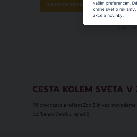
vašim preferencím. Dí
OBJEVTE NOVÉ VĚCI
online svět o reklamy,
akce a novinky.
7.08.
2026
CESTA KOLEM SVĚTA V 
Při procházce areálem Zoo Zlín vás provedeme A
oblíbenou Zátoku rejnoků.