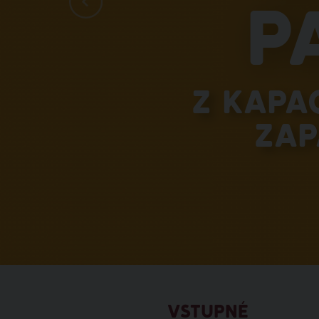
p
Z kapa
zap
VSTUPNÉ