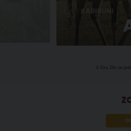
Karibuni
V Zoo Zlín za je
Z
OB