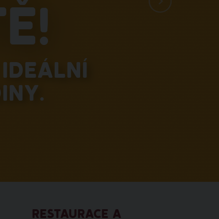
ě!
ideální
iny.
RESTAURACE A