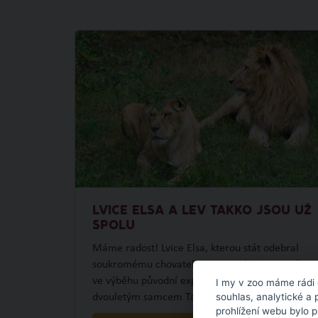
LVICE ELSA A LEV TAKKO JSOU UŽ
SPOLU
Máme radost! Lvice Elsa, kterou stát odebral
soukromému chovateli ze severní Moravy, už je
ve výběhu původní expozice lvů společně s
I my v zoo máme rádi 
souhlas, analytické a 
dvouletým samcem Takkem.
prohlížení webu bylo 