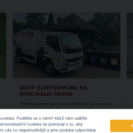
NOVÝ ELEKTROMOBIL NA
KOMUNÁLNÍ ODPAD
Představujeme vám nový elektrický vůz pro svoz
komunálního odpadu. Po fotovoltaické
elektrárně tak pokračujeme dalším projektem v
cookies. Podělíte se s námi? Když nám udělíte
personalizační cookies se postarají o to, aby
oblasti udržitelnosti.
pro vás co nejpohodlnější a jeho podoba odpovídala