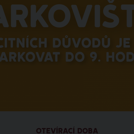
arkovišt
citních důvodů je 
arkovat do 9. hod
OTEVÍRACÍ DOBA