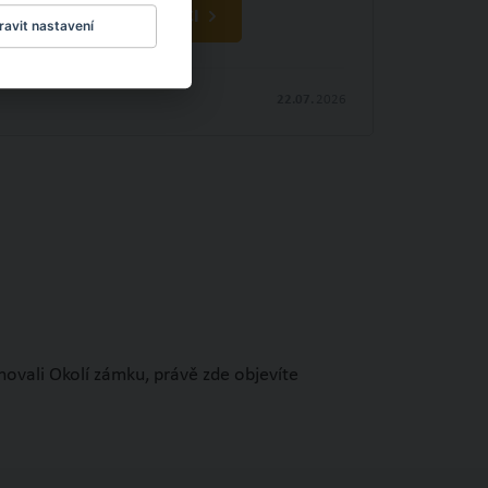
OBJEVTE NOVÉ VĚCI
avit nastavení
22.07.
2026
novali Okolí zámku, právě zde objevíte