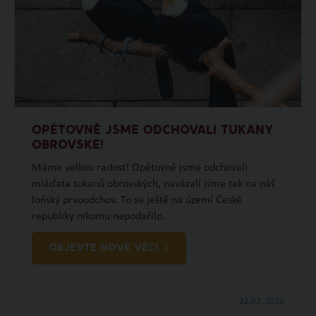
OPĚTOVNĚ JSME ODCHOVALI TUKANY
OBROVSKÉ!
Máme velkou radost! Opětovně jsme odchovali
mláďata tukanů obrovských, navázali jsme tak na náš
loňský prvoodchov. To se ještě na území České
republiky nikomu nepodařilo.
OBJEVTE NOVÉ VĚCI
22.07.
2026