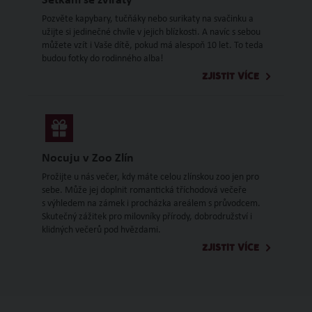
Setkání se zvířaty
Pozvěte kapybary, tučňáky nebo surikaty na svačinku a
užijte si jedinečné chvíle v jejich blízkosti. A navíc s sebou
můžete vzít i Vaše dítě, pokud má alespoň 10 let. To teda
budou fotky do rodinného alba!
ZJISTIT VÍCE
Nocuju v Zoo Zlín
Prožijte u nás večer, kdy máte celou zlínskou zoo jen pro
sebe. Může jej doplnit romantická tříchodová večeře
s výhledem na zámek i procházka areálem s průvodcem.
Skutečný zážitek pro milovníky přírody, dobrodružství i
klidných večerů pod hvězdami.
ZJISTIT VÍCE