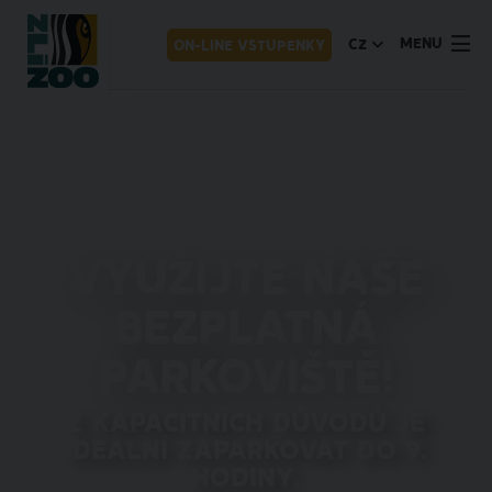
MENU
CZ
ON-LINE VSTUPENKY
Využijte naše
bezplatná
parkoviště!
Z kapacitních důvodů je
ideální zaparkovat do 9.
hodiny.