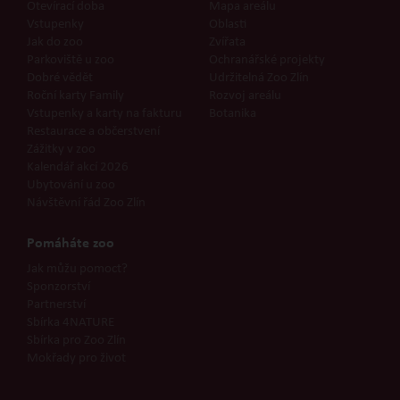
Otevírací doba
Mapa areálu
Vstupenky
Oblasti
Jak do zoo
Zvířata
Parkoviště u zoo
Ochranářské projekty
Dobré vědět
Udržitelná Zoo Zlín
Roční karty Family
Rozvoj areálu
Vstupenky a karty na fakturu
Botanika
Restaurace a občerstvení
Zážitky v zoo
Kalendář akcí 2026
Ubytování u zoo
Návštěvní řád Zoo Zlín
Pomáháte zoo
Jak můžu pomoct?
Sponzorství
Partnerství
Sbírka 4NATURE
Sbírka pro Zoo Zlín
Mokřady pro život