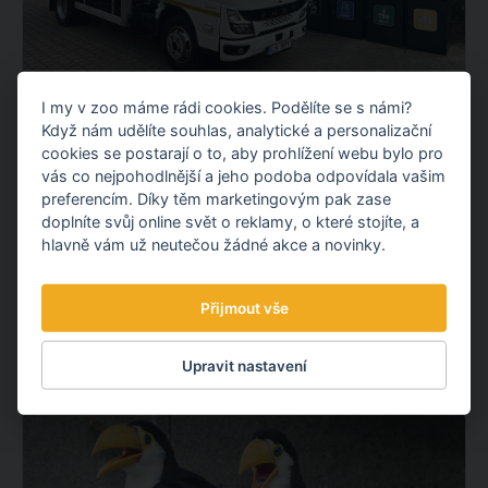
I my v zoo máme rádi cookies. Podělíte se s námi?
NOVÝ ELEKTROMOBIL NA KOMUNÁLNÍ
Když nám udělíte souhlas, analytické a personalizační
ODPAD
cookies se postarají o to, aby prohlížení webu bylo pro
Představujeme vám nový elektrický vůz pro svoz
vás co nejpohodlnější a jeho podoba odpovídala vašim
komunálního odpadu. Po fotovoltaické elektrárně tak
preferencím. Díky těm marketingovým pak zase
doplníte svůj online svět o reklamy, o které stojíte, a
pokračujeme dalším projektem v oblasti udržitelnosti.
hlavně vám už neutečou žádné akce a novinky.
OBJEVTE NOVÉ VĚCI
Přijmout vše
3.08.
2026
Upravit nastavení