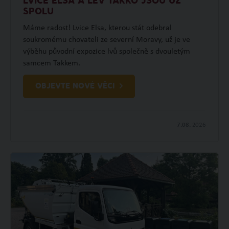
LVICE ELSA A LEV TAKKO JSOU UŽ
SPOLU
Máme radost! Lvice Elsa, kterou stát odebral
soukromému chovateli ze severní Moravy, už je ve
výběhu původní expozice lvů společně s dvouletým
samcem Takkem.
OBJEVTE NOVÉ VĚCI
7.08.
2026