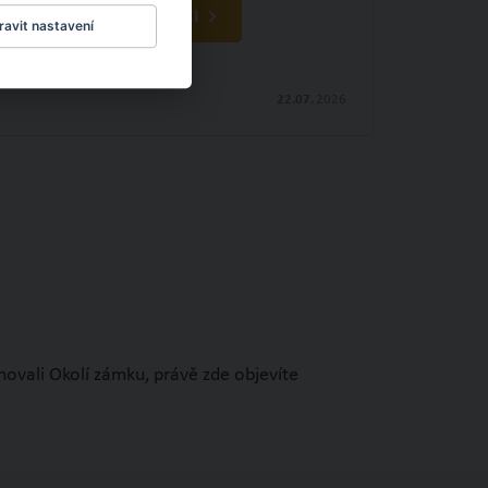
OBJEVTE NOVÉ VĚCI
avit nastavení
22.07.
2026
novali Okolí zámku, právě zde objevíte