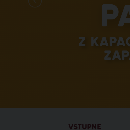
p
Z kapa
zap
VSTUPNÉ