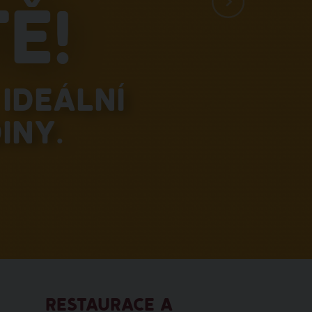
ě!
ideální
iny.
RESTAURACE A