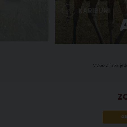
Karibuni
V Zoo Zlín za je
Z
OB