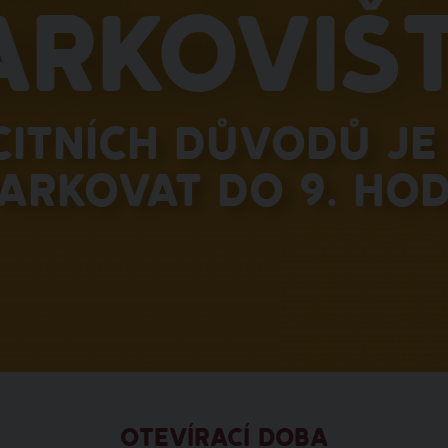
arkovišt
citních důvodů je 
arkovat do 9. hod
OTEVÍRACÍ DOBA