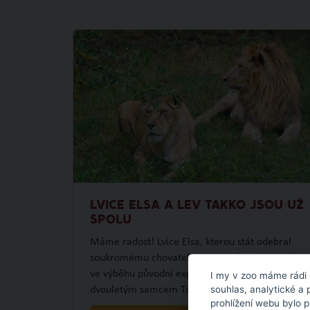
LVICE ELSA A LEV TAKKO JSOU UŽ
SPOLU
Máme radost! Lvice Elsa, kterou stát odebral
soukromému chovateli ze severní Moravy, už je
ve výběhu původní expozice lvů společně s
I my v zoo máme rádi 
souhlas, analytické a 
dvouletým samcem Takkem.
prohlížení webu bylo 