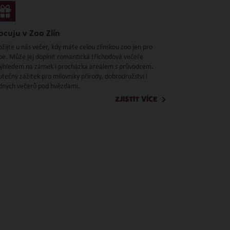
ocuju v Zoo Zlín
ožijte u nás večer, kdy máte celou zlínskou zoo jen pro
be. Může jej doplnit romantická tříchodová večeře
výhledem na zámek i procházka areálem s průvodcem.
utečný zážitek pro milovníky přírody, dobrodružství i
idných večerů pod hvězdami.
ZJISTIT VÍCE