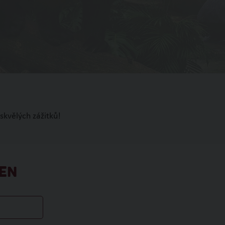
skvělých zážitků!
EN