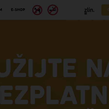
M
E-SHOP
užijte n
ezplat