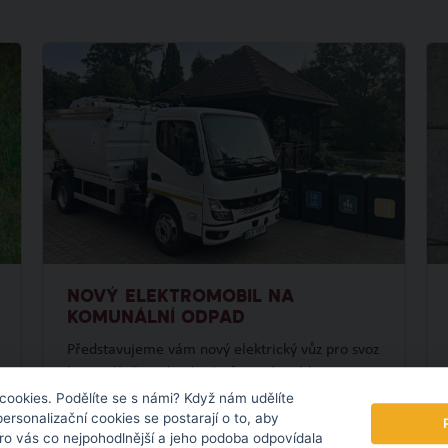
NOVÝ ELEKTROMOBIL NA
KOMUNÁLNÍ ODPAD
Představujeme vám nový elektrický vůz pro svoz
komunálního odpadu. Po fotovoltaické
elektrárně tak pokračujeme dalším projektem v
cookies. Podělíte se s námi? Když nám udělíte
personalizační cookies se postarají o to, aby
oblasti udržitelnosti.
pro vás co nejpohodlnější a jeho podoba odpovídala