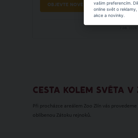
vašim preferencím. Dí
OBJEVTE NOVÉ VĚCI
online svět o reklamy,
akce a novinky.
7.08.
2026
CESTA KOLEM SVĚTA V 
Při procházce areálem Zoo Zlín vás provedeme A
oblíbenou Zátoku rejnoků.