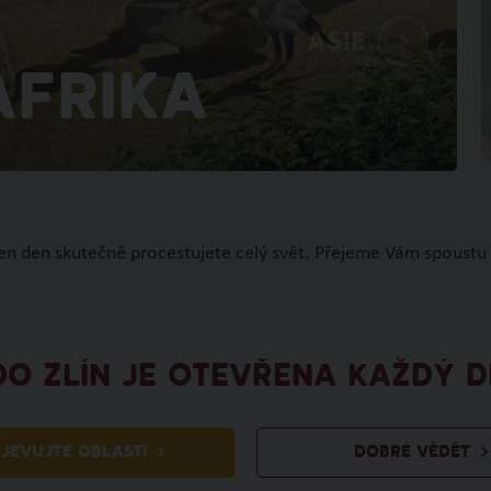
Asie
Afrika
den den skutečně procestujete celý svět. Přejeme Vám spoustu 
OO ZLÍN JE OTEVŘENA KAŽDÝ D
JEVUJTE OBLASTI
DOBRÉ VĚDĚT