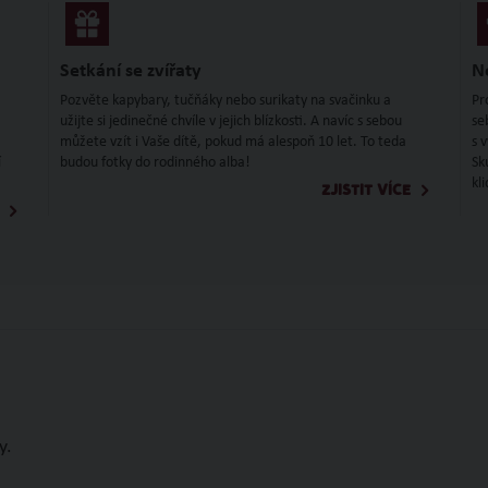
Setkání se zvířaty
N
Pozvěte kapybary, tučňáky nebo surikaty na svačinku a
Pr
užijte si jedinečné chvíle v jejich blízkosti. A navíc s sebou
se
můžete vzít i Vaše dítě, pokud má alespoň 10 let. To teda
s 
í
budou fotky do rodinného alba!
Sk
kl
ZJISTIT VÍCE
y.