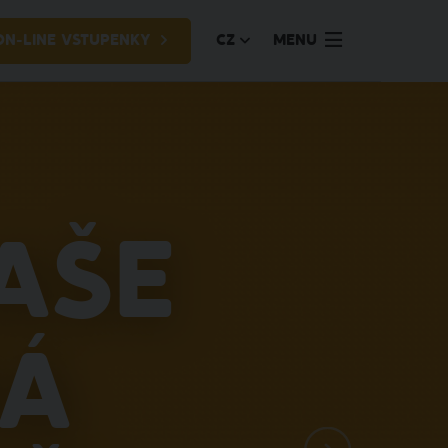
ON-LINE VSTUPENKY
CZ
MENU
aše
ná