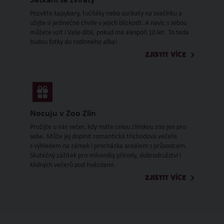
Setkání se zvířaty
Pozvěte kapybary, tučňáky nebo surikaty na svačinku a
užijte si jedinečné chvíle v jejich blízkosti. A navíc s sebou
můžete vzít i Vaše dítě, pokud má alespoň 10 let. To teda
budou fotky do rodinného alba!
ZJISTIT VÍCE
Nocuju v Zoo Zlín
Prožijte u nás večer, kdy máte celou zlínskou zoo jen pro
sebe. Může jej doplnit romantická tříchodová večeře
s výhledem na zámek i procházka areálem s průvodcem.
Skutečný zážitek pro milovníky přírody, dobrodružství i
klidných večerů pod hvězdami.
ZJISTIT VÍCE