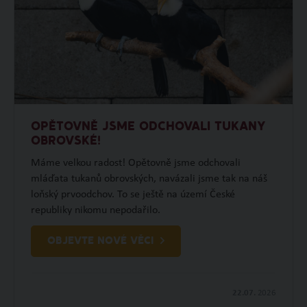
OPĚTOVNĚ JSME ODCHOVALI TUKANY
OBROVSKÉ!
Máme velkou radost! Opětovně jsme odchovali
mláďata tukanů obrovských, navázali jsme tak na náš
loňský prvoodchov. To se ještě na území České
republiky nikomu nepodařilo.
OBJEVTE NOVÉ VĚCI
22.07.
2026