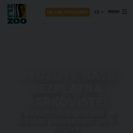
MENU
CZ
ON-LINE VSTUPENKY
Využijte naše
bezplatná
parkoviště!
Z kapacitních důvodů je
ideální zaparkovat do 9.
hodiny.