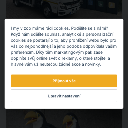
I my v zoo máme rádi cookies. Podělíte se s námi?
NOVÝ ELEKTROMOBIL NA KOMUNÁLNÍ
Když nám udělíte souhlas, analytické a personalizační
ODPAD
cookies se postarají o to, aby prohlížení webu bylo pro
Představujeme vám nový elektrický vůz pro svoz
vás co nejpohodlnější a jeho podoba odpovídala vašim
komunálního odpadu. Po fotovoltaické elektrárně tak
preferencím. Díky těm marketingovým pak zase
doplníte svůj online svět o reklamy, o které stojíte, a
pokračujeme dalším projektem v oblasti udržitelnosti.
hlavně vám už neutečou žádné akce a novinky.
OBJEVTE NOVÉ VĚCI
Přijmout vše
3.08.
2026
Upravit nastavení