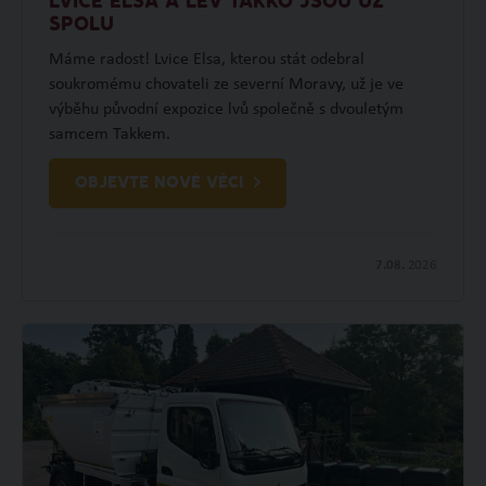
LVICE ELSA A LEV TAKKO JSOU UŽ
SPOLU
Máme radost! Lvice Elsa, kterou stát odebral
soukromému chovateli ze severní Moravy, už je ve
výběhu původní expozice lvů společně s dvouletým
samcem Takkem.
OBJEVTE NOVÉ VĚCI
7.08.
2026