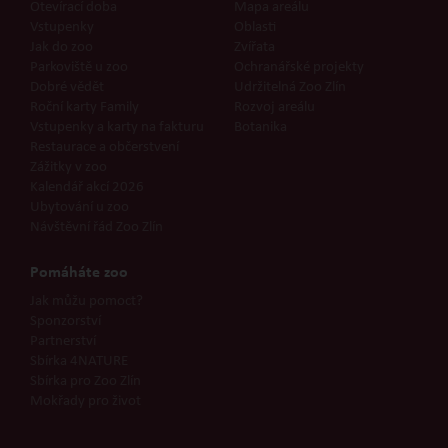
Otevírací doba
Mapa areálu
Vstupenky
Oblasti
Jak do zoo
Zvířata
Parkoviště u zoo
Ochranářské projekty
Dobré vědět
Udržitelná Zoo Zlín
Roční karty Family
Rozvoj areálu
Vstupenky a karty na fakturu
Botanika
Restaurace a občerstvení
Zážitky v zoo
Kalendář akcí 2026
Ubytování u zoo
Návštěvní řád Zoo Zlín
Pomáháte zoo
Jak můžu pomoct?
Sponzorství
Partnerství
Sbírka 4NATURE
Sbírka pro Zoo Zlín
Mokřady pro život