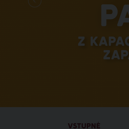
p
Z kapa
zap
VSTUPNÉ