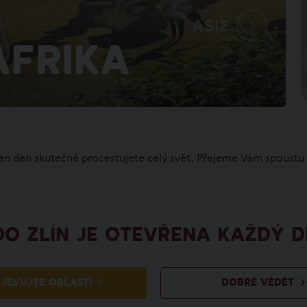
Asie
Afrika
den den skutečně procestujete celý svět. Přejeme Vám spoustu 
OO ZLÍN JE OTEVŘENA KAŽDÝ D
JEVUJTE OBLASTI
DOBRÉ VĚDĚT