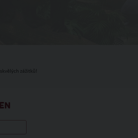
skvělých zážitků!
EN