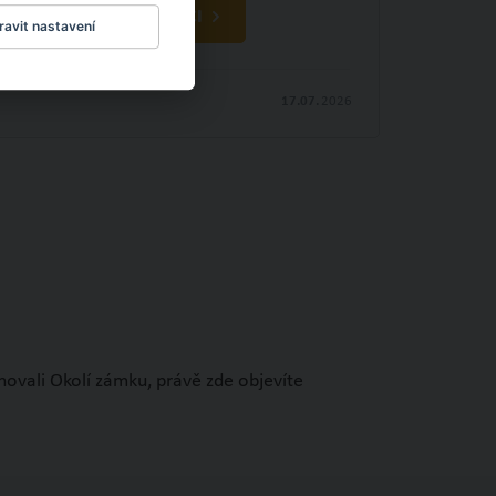
OBJEVTE NOVÉ VĚCI
avit nastavení
17.07.
2026
novali Okolí zámku, právě zde objevíte