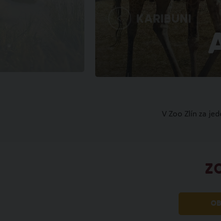
Karibuni
V Zoo Zlín za je
Z
OB