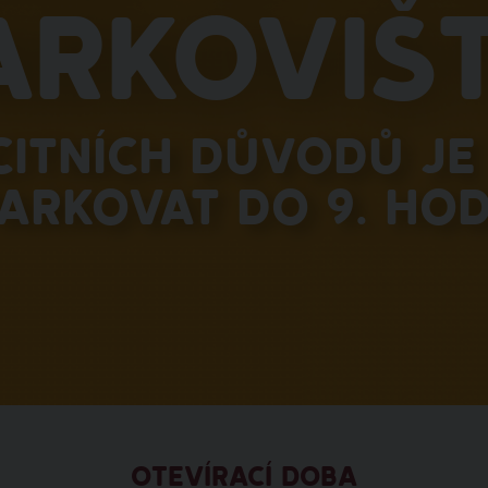
arkovišt
citních důvodů je 
arkovat do 9. hod
OTEVÍRACÍ DOBA