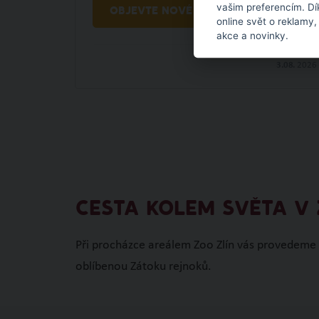
vašim preferencím. Dí
OBJEVTE NOVÉ VĚCI
online svět o reklamy,
akce a novinky.
3.08.
2026
CESTA KOLEM SVĚTA V 
Při procházce areálem Zoo Zlín vás provedeme A
oblíbenou Zátoku rejnoků.