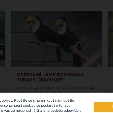
OPĚTOVNĚ JSME ODCHOVALI
TUKANY OBROVSKÉ!
Máme velkou radost! Opětovně jsme odchovali
mláďata tukanů obrovských, navázali jsme tak
na náš loňský prvoodchov. To se ještě na území
cookies. Podělíte se s námi? Když nám udělíte
personalizační cookies se postarají o to, aby
České republiky nikomu nepodařilo.
pro vás co nejpohodlnější a jeho podoba odpovídala