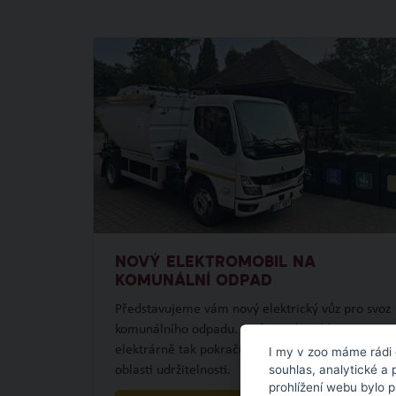
NOVÝ ELEKTROMOBIL NA
KOMUNÁLNÍ ODPAD
Představujeme vám nový elektrický vůz pro svoz
komunálního odpadu. Po fotovoltaické
elektrárně tak pokračujeme dalším projektem v
I my v zoo máme rádi 
souhlas, analytické a 
oblasti udržitelnosti.
prohlížení webu bylo 