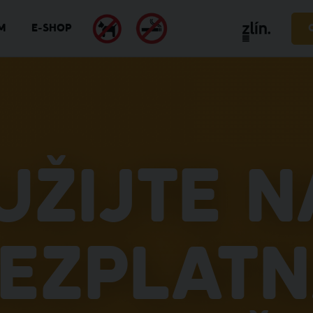
M
E-SHOP
užijte n
ezplat