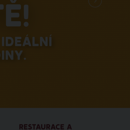
ě!
ideální
iny.
RESTAURACE A