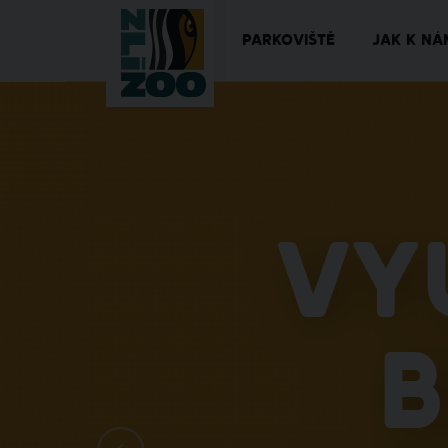
PARKOVIŠTĚ
JAK K NÁ
Vy
b