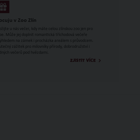
ocuju v Zoo Zlín
ožijte u nás večer, kdy máte celou zlínskou zoo jen pro
be. Může jej doplnit romantická tříchodová večeře
výhledem na zámek i procházka areálem s průvodcem.
utečný zážitek pro milovníky přírody, dobrodružství i
idných večerů pod hvězdami.
ZJISTIT VÍCE