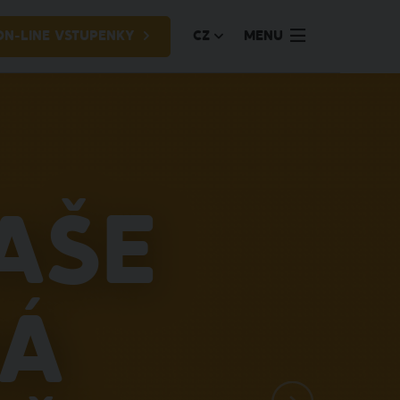
ON-LINE VSTUPENKY
CZ
MENU
aše
ná