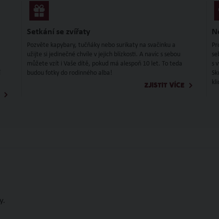
Setkání se zvířaty
N
Pozvěte kapybary, tučňáky nebo surikaty na svačinku a
Pr
užijte si jedinečné chvíle v jejich blízkosti. A navíc s sebou
se
můžete vzít i Vaše dítě, pokud má alespoň 10 let. To teda
s 
í
budou fotky do rodinného alba!
Sk
kl
ZJISTIT VÍCE
y.